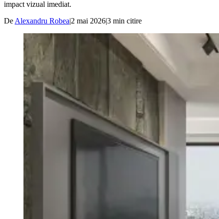
impact vizual imediat.
De
Alexandru Robea
|
2 mai 2026
|
3
min citire