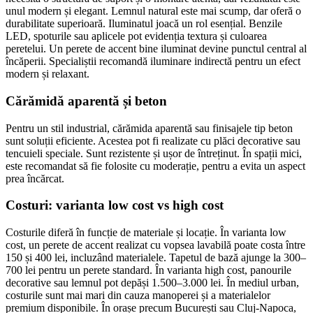
unul modern și elegant. Lemnul natural este mai scump, dar oferă o
durabilitate superioară. Iluminatul joacă un rol esențial. Benzile
LED, spoturile sau aplicele pot evidenția textura și culoarea
peretelui. Un perete de accent bine iluminat devine punctul central al
încăperii. Specialiștii recomandă iluminare indirectă pentru un efect
modern și relaxant.
Cărămidă aparentă și beton
Pentru un stil industrial, cărămida aparentă sau finisajele tip beton
sunt soluții eficiente. Acestea pot fi realizate cu plăci decorative sau
tencuieli speciale. Sunt rezistente și ușor de întreținut. În spații mici,
este recomandat să fie folosite cu moderație, pentru a evita un aspect
prea încărcat.
Costuri: varianta low cost vs high cost
Costurile diferă în funcție de materiale și locație. În varianta low
cost, un perete de accent realizat cu vopsea lavabilă poate costa între
150 și 400 lei, incluzând materialele. Tapetul de bază ajunge la 300–
700 lei pentru un perete standard. În varianta high cost, panourile
decorative sau lemnul pot depăși 1.500–3.000 lei. În mediul urban,
costurile sunt mai mari din cauza manoperei și a materialelor
premium disponibile. În orașe precum București sau Cluj-Napoca,