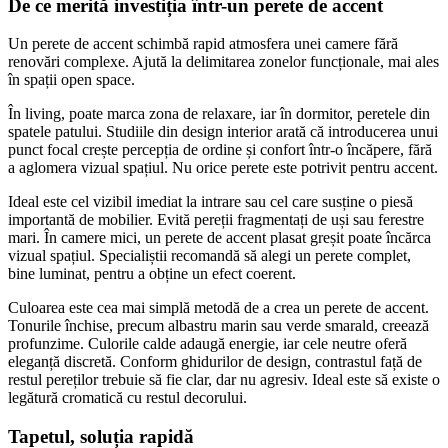
De ce merită investiția într-un perete de accent
Un perete de accent schimbă rapid atmosfera unei camere fără
renovări complexe. Ajută la delimitarea zonelor funcționale, mai ales
în spații open space.
În living, poate marca zona de relaxare, iar în dormitor, peretele din
spatele patului. Studiile din design interior arată că introducerea unui
punct focal crește percepția de ordine și confort într-o încăpere, fără
a aglomera vizual spațiul. Nu orice perete este potrivit pentru accent.
Ideal este cel vizibil imediat la intrare sau cel care susține o piesă
importantă de mobilier. Evită pereții fragmentați de uși sau ferestre
mari. În camere mici, un perete de accent plasat greșit poate încărca
vizual spațiul. Specialiștii recomandă să alegi un perete complet,
bine luminat, pentru a obține un efect coerent.
Culoarea este cea mai simplă metodă de a crea un perete de accent.
Tonurile închise, precum albastru marin sau verde smarald, creează
profunzime. Culorile calde adaugă energie, iar cele neutre oferă
eleganță discretă. Conform ghidurilor de design, contrastul față de
restul pereților trebuie să fie clar, dar nu agresiv. Ideal este să existe o
legătură cromatică cu restul decorului.
Tapetul, soluția rapidă