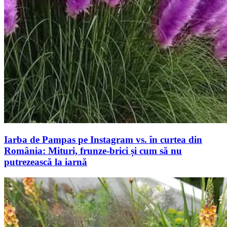
Iarba de Pampas pe Instagram vs. în curtea din
România: Mituri, frunze-brici și cum să nu
putrezească la iarnă