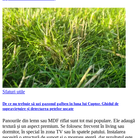
Sfaturi utile
De ce nu trebuie să uzi gazonul galben în luna lui Cuptor. Ghidul de
supraviețuire și detectarea petelor uscate
Panourile din lemn sau MDF riflat sunt tot mai populare. Ele adaugă
textură și un aspect premium. Se folosesc frecvent în living sau
dormitor, în special în zona TV sau în spatele patului. Instalarea
necesită o structură de suport și o montare atentă, dar rezultatul este