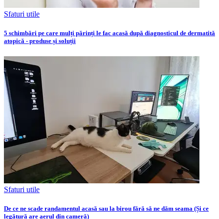
Sfaturi utile
5 schimbări pe care mulți părinți le fac acasă după diagnosticul de dermatită
atopică - produse și soluții
Sfaturi utile
De ce ne scade randamentul acasă sau la birou fără să ne dăm seama (Și ce
legătură are aerul din cameră)