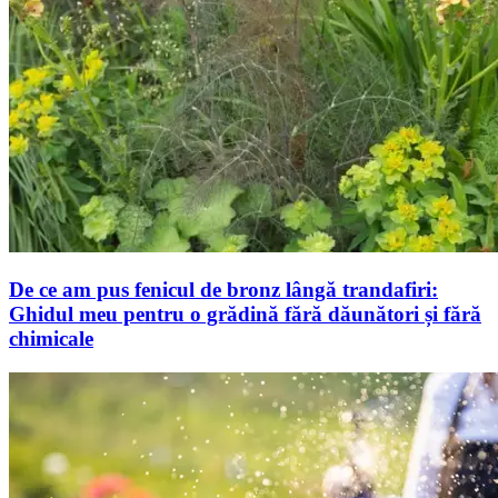
De ce am pus fenicul de bronz lângă trandafiri:
Ghidul meu pentru o grădină fără dăunători și fără
chimicale