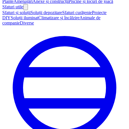
Plante
Amenajări
Anexe și construcții
Piscine și locuri de joacă
Sfaturi utile
Sfaturi și soluții
Soluții depozitare
Sfaturi curățenie
Proiecte
DIY
Soluții iluminat
Climatizare și încălzire
Animale de
companie
Diverse