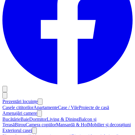
Prezentări locuințe
Casele cititorilor
Apartamente
Case / Vile
Proiecte de casă
Amenajări camere
Bucătărie
Baie
Dormitor
Living & Dining
Balcon și
Terasă
Birou
Camera copiilor
Mansardă & Hol
Mobilier și decorațiuni
Exteriorul casei