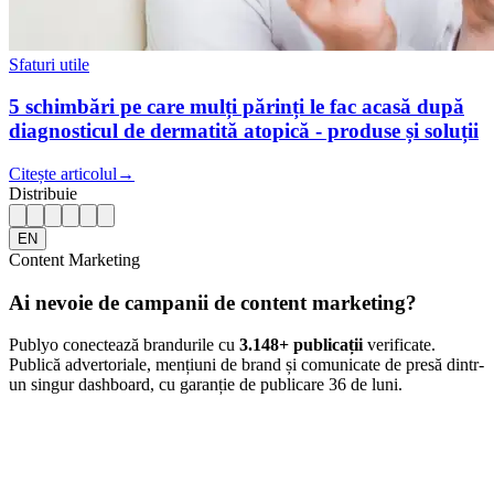
Sfaturi utile
5 schimbări pe care mulți părinți le fac acasă după
diagnosticul de dermatită atopică - produse și soluții
Citește articolul
→
Distribuie
EN
Content Marketing
Ai nevoie de campanii de content marketing?
Publyo conectează brandurile cu
3.148
+ publicații
verificate.
Publică advertoriale, mențiuni de brand și comunicate de presă dintr-
un singur dashboard, cu garanție de publicare 36 de luni.