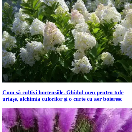
Cum să cultivi hortensiile. Ghidul meu pentru tufe
uriașe, alchimia culorilor și o curte cu aer boieresc