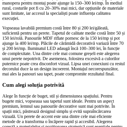
manopera pentru montaj poate ajunge la 150–300 lei/mp. În mediul
rural, costurile pot fi cu 20–30% mai mici, dar opțiunile de materiale
sunt limitate, iar accesul la specialiști poate influența calitatea
execuției.
Vopseaua lavabilă premium costă între 80 și 200 lei/găleată,
suficientă pentru un perete. Tapetul de calitate medie costă între 50 și
150 lei/rolă. Panourile MDF riflate pornesc de la 150 lei/mp și pot
ajunge la 400 lei/mp. Plăcile de cărămidă decorativă variază între 70
și 200 lei/mp. Iluminatul LED adaugă încă 100–300 lei, în funcție
de complexitate. Una dintre cele mai comune greșeli este alegerea
unui perete nepotrivit. De asemenea, folosirea excesivă a culorilor
puternice poate crea disconfort vizual. Lipsa unei conexiuni cu restul
decorului duce la un design incoerent. Montajul necorespunzător,
mai ales la panouri sau tapet, poate compromite rezultatul final.
Cum alegi soluția potrivită
Alege în funcție de buget, stil și dimensiunea spațiului. Pentru
bugete mici, vopseaua sau tapetul sunt ideale. Pentru un aspect
premium, lemnul sau panourile decorative sunt mai potrivite. În
spații mici, păstrează designul simplu și evită supraîncărcarea
vizuală. Un perete de accent este una dintre cele mai eficiente
metode de a transforma o încăpere rapid și accesibil. Alegerea
corectă a materialelor și poziționarea strategică sunt esențiale pentru