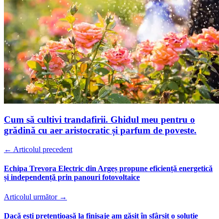
Cum să cultivi trandafirii. Ghidul meu pentru o
grădină cu aer aristocratic și parfum de poveste.
← Articolul precedent
Echipa Trevora Electric din Argeș propune eficiență energetică
și independență prin panouri fotovoltaice
Articolul următor →
Dacă ești pretențioasă la finisaje am găsit în sfârșit o soluție