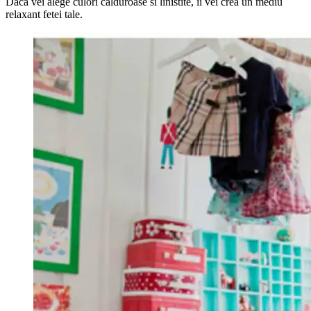
Daca vei alege culori calduroase si linistite, ii vei crea un mediu
relaxant fetei tale.