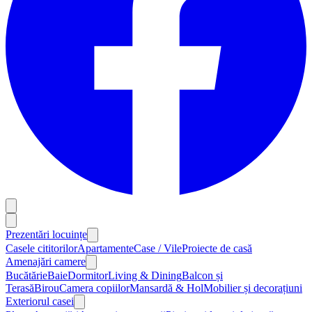
Prezentări locuințe
Casele cititorilor
Apartamente
Case / Vile
Proiecte de casă
Amenajări camere
Bucătărie
Baie
Dormitor
Living & Dining
Balcon și
Terasă
Birou
Camera copiilor
Mansardă & Hol
Mobilier și decorațiuni
Exteriorul casei