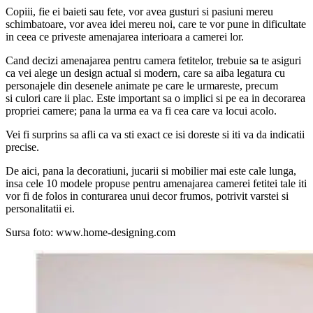
Copiii, fie ei baieti sau fete, vor avea gusturi si pasiuni mereu
schimbatoare, vor avea idei mereu noi, care te vor pune in dificultate
in ceea ce priveste amenajarea interioara a camerei lor.
Cand decizi amenajarea pentru camera fetitelor, trebuie sa te asiguri
ca vei alege un design actual si modern, care sa aiba legatura cu
personajele din desenele animate pe care le urmareste, precum
si culori care ii plac. Este important sa o implici si pe ea in decorarea
propriei camere; pana la urma ea va fi cea care va locui acolo.
Vei fi surprins sa afli ca va sti exact ce isi doreste si iti va da indicatii
precise.
De aici, pana la decoratiuni, jucarii si mobilier mai este cale lunga,
insa cele 10 modele propuse pentru amenajarea camerei fetitei tale iti
vor fi de folos in conturarea unui decor frumos, potrivit varstei si
personalitatii ei.
Sursa foto:
www.home-designing.com