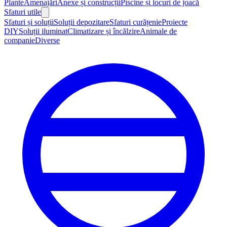
Plante
Amenajări
Anexe și construcții
Piscine și locuri de joacă
Sfaturi utile
Sfaturi și soluții
Soluții depozitare
Sfaturi curățenie
Proiecte
DIY
Soluții iluminat
Climatizare și încălzire
Animale de
companie
Diverse