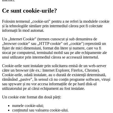
Ce sunt cookie-urile?
Folosim termenul „cookie-uri" pentru a ne referi la modulele cookie
și la tehnologiile similare prin intermediul cărora pot fi colectate
informații în mod automat.
Un „Internet Cookie" (termen cunoscut și sub denumirea de
„browser cookie" sau „HTTP cookie" ori „cookie") reprezintă un
fișier de mici dimensiuni, format din litere și numere, care va fi
stocat pe computerul, terminalul mobil sau pe alte echipamente ale
unui utilizator prin intermediul cărora se accesează internetul.
Cookie-urile sunt instalate prin solicitarea emisă de un web-server
către un browser (de ex.: Internet Explorer, Firefox, Chrome).
Cookie-urile, odată instalate, au o durată de existență determinată,
rămânând „pasive", în sensul că nu conțin programe software, viruși
sau spyware și nu vor accesa informațiile de pe hard disk-ul
utilizatorului pe al cărui echipament au fost instalate.
Un cookie este format din două părți:
numele cookie-ului;
conținutul sau valoarea cookie-ului.