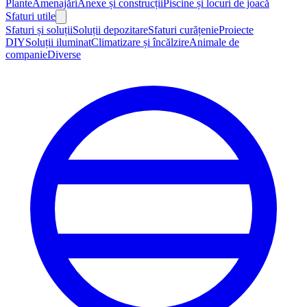
Plante
Amenajări
Anexe și construcții
Piscine și locuri de joacă
Sfaturi utile
Sfaturi și soluții
Soluții depozitare
Sfaturi curățenie
Proiecte
DIY
Soluții iluminat
Climatizare și încălzire
Animale de
companie
Diverse