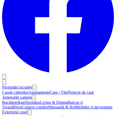
Prezentări locuințe
Casele cititorilor
Apartamente
Case / Vile
Proiecte de casă
Amenajări camere
Bucătărie
Baie
Dormitor
Living & Dining
Balcon și
Terasă
Birou
Camera copiilor
Mansardă & Hol
Mobilier și decorațiuni
Exteriorul casei