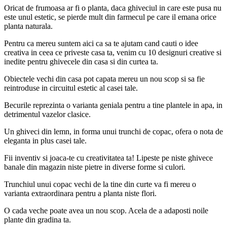
Oricat de frumoasa ar fi o planta, daca ghiveciul in care este pusa nu
este unul estetic, se pierde mult din farmecul pe care il emana orice
planta naturala.
Pentru ca mereu suntem aici ca sa te ajutam cand cauti o idee
creativa in ceea ce priveste casa ta, venim cu 10 designuri creative si
inedite pentru ghivecele din casa si din curtea ta.
Obiectele vechi din casa pot capata mereu un nou scop si sa fie
reintroduse in circuitul estetic al casei tale.
Becurile reprezinta o varianta geniala pentru a tine plantele in apa, in
detrimentul vazelor clasice.
Un ghiveci din lemn, in forma unui trunchi de copac, ofera o nota de
eleganta in plus casei tale.
Fii inventiv si joaca-te cu creativitatea ta! Lipeste pe niste ghivece
banale din magazin niste pietre in diverse forme si culori.
Trunchiul unui copac vechi de la tine din curte va fi mereu o
varianta extraordinara pentru a planta niste flori.
O cada veche poate avea un nou scop. Acela de a adaposti noile
plante din gradina ta.