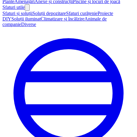
Plante
Amenajări
Anexe și construcții
Piscine și locuri de joacă
Sfaturi utile
Sfaturi și soluții
Soluții depozitare
Sfaturi curățenie
Proiecte
DIY
Soluții iluminat
Climatizare și încălzire
Animale de
companie
Diverse