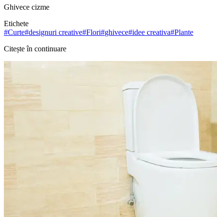
Ghivece cizme
Etichete
#
Curte
#
designuri creative
#
Flori
#
ghivece
#
idee creativa
#
Plante
Citește în continuare