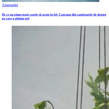
Amenajări
De ce au ajuns toate casele să arate la fel: Capcana din cataloagele de design
pe care o plătim toți