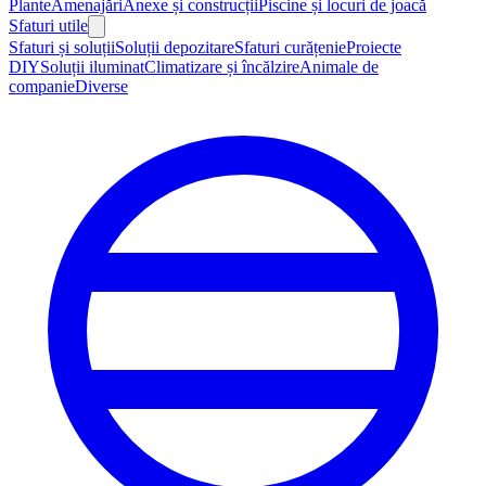
Plante
Amenajări
Anexe și construcții
Piscine și locuri de joacă
Sfaturi utile
Sfaturi și soluții
Soluții depozitare
Sfaturi curățenie
Proiecte
DIY
Soluții iluminat
Climatizare și încălzire
Animale de
companie
Diverse