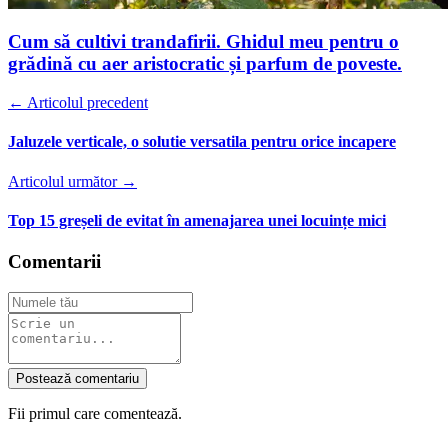
Cum să cultivi trandafirii. Ghidul meu pentru o
grădină cu aer aristocratic și parfum de poveste.
← Articolul precedent
Jaluzele verticale, o solutie versatila pentru orice incapere
Articolul următor →
Top 15 greșeli de evitat în amenajarea unei locuințe mici
Comentarii
Postează comentariu
Fii primul care comentează.