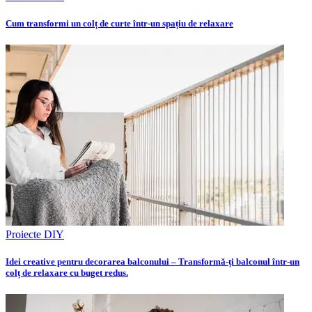
Cum transformi un colț de curte într-un spațiu de relaxare
Proiecte DIY
Idei creative pentru decorarea balconului – Transformă-ți balconul într-un
colț de relaxare cu buget redus.