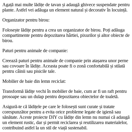
Agață mai multe lădițe de tavan și adaugă ghivece suspendate pentru
plante. Astfel vei adăuga un element natural și decorativ în locuință.
Organizator pentru birou:
Folosește lădițe pentru a crea un organizator de birou. Poți adăuga
compartimente pentru depozitarea hârtiei, pixurilor și altor obiecte de
birou.
Paturi pentru animale de companie:
Creează paturi pentru animale de companie prin atașarea unor perne
sau covoare în lădițe. Aceasta poate fi o zonă confortabilă și stilată
pentru câinii sau pisicile tale.
Mobilier de baie din lemn reciclat:
Transformă lădițe vechi în mobilier de baie, cum ar fi un raft pentru
prosoape sau un dulap pentru depozitarea obiectelor de toaletă.
Asigură-te că lădițele pe care le folosești sunt curate și tratate
corespunzător pentru a evita orice probleme legate de igienă sau
sănătate. Aceste proiecte DIY cu lădițe din lemn nu numai că adaugă
un element rustic, dar și permit reciclarea și reutilizarea materialelor,
contribuind astfel la un stil de viață sustenabil.