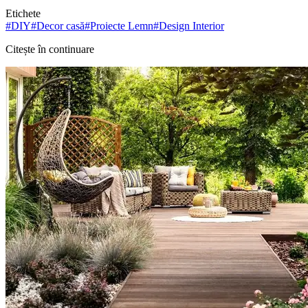
Etichete
#
DIY
#
Decor casă
#
Proiecte Lemn
#
Design Interior
Citește în continuare