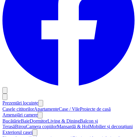
Prezentări locuințe
Casele cititorilor
Apartamente
Case / Vile
Proiecte de casă
Amenajări camere
Bucătărie
Baie
Dormitor
Living & Dining
Balcon și
Terasă
Birou
Camera copiilor
Mansardă & Hol
Mobilier și decorațiuni
Exteriorul casei