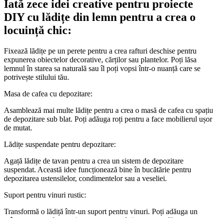
Iată zece idei creative pentru proiecte
DIY cu lădițe din lemn pentru a crea o
locuință chic:
Fixează lădițe pe un perete pentru a crea rafturi deschise pentru
expunerea obiectelor decorative, cărților sau plantelor. Poți lăsa
lemnul în starea sa naturală sau îl poți vopsi într-o nuanță care se
potrivește stilului tău.
Masa de cafea cu depozitare:
Asamblează mai multe lădițe pentru a crea o masă de cafea cu spațiu
de depozitare sub blat. Poți adăuga roți pentru a face mobilierul ușor
de mutat.
Lădițe suspendate pentru depozitare:
Agață lădițe de tavan pentru a crea un sistem de depozitare
suspendat. Această idee funcționează bine în bucătărie pentru
depozitarea ustensilelor, condimentelor sau a veseliei.
Suport pentru vinuri rustic:
Transformă o lădiță într-un suport pentru vinuri. Poți adăuga un