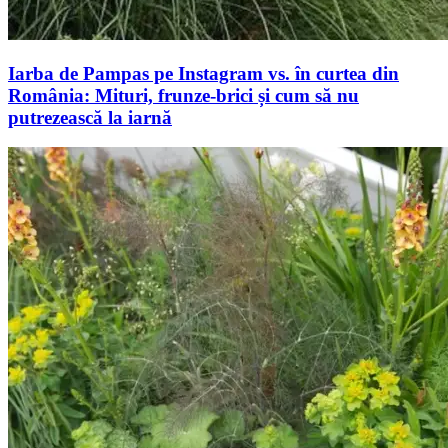
Iarba de Pampas pe Instagram vs. în curtea din
România: Mituri, frunze-brici și cum să nu
putrezească la iarnă