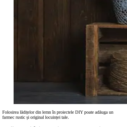
Folosirea lădițelor din lemn în proiectele DIY poate adăuga un
farmec rustic și original locuinței tale.