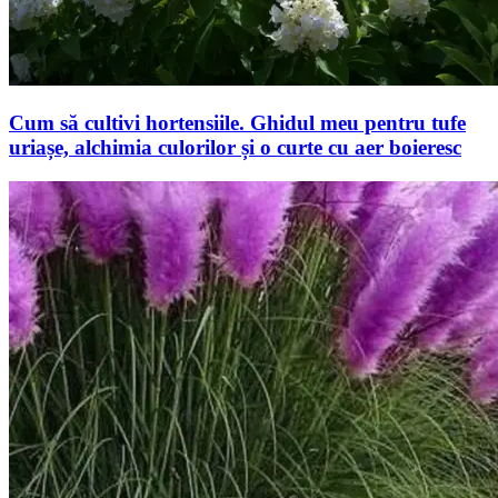
Cum să cultivi hortensiile. Ghidul meu pentru tufe
uriașe, alchimia culorilor și o curte cu aer boieresc