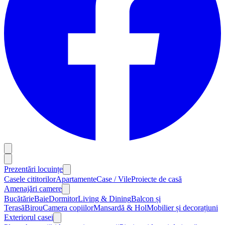
Prezentări locuințe
Casele cititorilor
Apartamente
Case / Vile
Proiecte de casă
Amenajări camere
Bucătărie
Baie
Dormitor
Living & Dining
Balcon și
Terasă
Birou
Camera copiilor
Mansardă & Hol
Mobilier și decorațiuni
Exteriorul casei