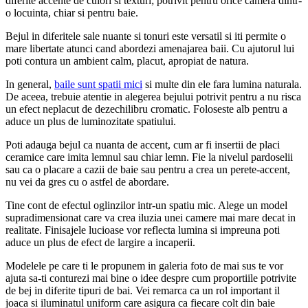
diferite accente de culori si texturi; potrivit pentru orice camera dintr-
o locuinta, chiar si pentru baie.
Bejul in diferitele sale nuante si tonuri este versatil si iti permite o
mare libertate atunci cand abordezi amenajarea baii. Cu ajutorul lui
poti contura un ambient calm, placut, apropiat de natura.
In general,
baile sunt spatii mici
si multe din ele fara lumina naturala.
De aceea, trebuie atentie in alegerea bejului potrivit pentru a nu risca
un efect neplacut de dezechilibru cromatic. Foloseste alb pentru a
aduce un plus de luminozitate spatiului.
Poti adauga bejul ca nuanta de accent, cum ar fi insertii de placi
ceramice care imita lemnul sau chiar lemn. Fie la nivelul pardoselii
sau ca o placare a cazii de baie sau pentru a crea un perete-accent,
nu vei da gres cu o astfel de abordare.
Tine cont de efectul oglinzilor intr-un spatiu mic. Alege un model
supradimensionat care va crea iluzia unei camere mai mare decat in
realitate. Finisajele lucioase vor reflecta lumina si impreuna poti
aduce un plus de efect de largire a incaperii.
Modelele pe care ti le propunem in galeria foto de mai sus te vor
ajuta sa-ti conturezi mai bine o idee despre cum proportiile potrivite
de bej in diferite tipuri de bai. Vei remarca ca un rol important il
joaca si iluminatul uniform care asigura ca fiecare colt din baie