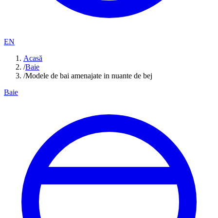
EN
Acasă
/
Baie
/
Modele de bai amenajate in nuante de bej
Baie