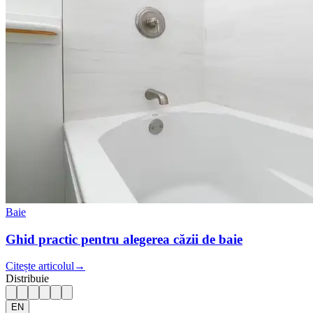
Baie
Ghid practic pentru alegerea căzii de baie
Citește articolul
→
Distribuie
EN