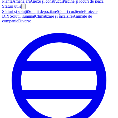
Plante
Amenajări
Anexe și construcții
Piscine și locuri de joacă
Sfaturi utile
Sfaturi și soluții
Soluții depozitare
Sfaturi curățenie
Proiecte
DIY
Soluții iluminat
Climatizare și încălzire
Animale de
companie
Diverse