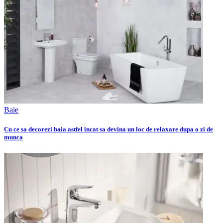
Baie
Cu ce sa decorezi baia astfel incat sa devina un loc de relaxare dupa o zi de
munca