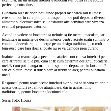
exemplar, iar un design interior traditional s-ar putea sa fie solutia
perfecta pentru tine.
Bucataria nu este doar locul unde prepari mancarea sau iei masa,
este si un loc in care poti primi oaspetii, unde poti depozita diverse
alimente si electrocasnice sau desfasura alte activitati care vizeaza
eventual prepararea baturilor.
Avand in vedere ca bucataria ta trebuie sa fie mereu imaculata, iar
tendintele in materie de design interior pentru aceste spatii sunt intr-o
continua dezvoltare, poti merge pe un design traditional, cu mult
bun-gust, care fara doar si poate nu se va demoda prea curand.
Inainte de a reamenaja aspectul bucatariei, sunt cateva intrebari pe
care ar trebui sa ti le pui, cum ar fi: cum determin designul bucatariei
mele?, cum pot adauga mai multe spatii de depozitare in bucatarie?
sau ce blaturi, mese si dulapioare ar trebui sa aleg pentru bucataria
mea?
Raspunsul pentru toate aceste intrebari s-ar putea sa iti vina chiar din
aceste designuri extrem de atragatoare, dar in acelasi timp
traditionale, pentru bucataria locuintei tale.
Sursa Foto: Houzz