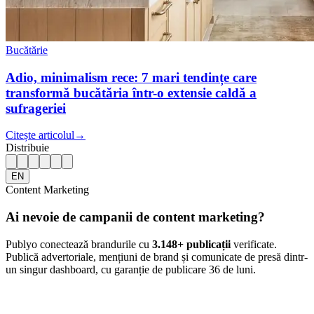
Bucătărie
Adio, minimalism rece: 7 mari tendințe care
transformă bucătăria într-o extensie caldă a
sufrageriei
Citește articolul
→
Distribuie
EN
Content Marketing
Ai nevoie de campanii de content marketing?
Publyo conectează brandurile cu
3.148
+ publicații
verificate.
Publică advertoriale, mențiuni de brand și comunicate de presă dintr-
un singur dashboard, cu garanție de publicare 36 de luni.