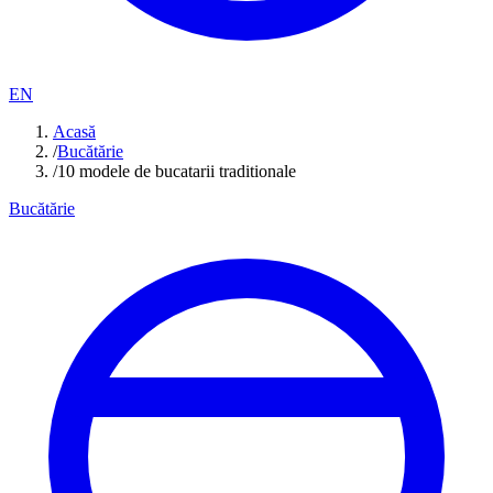
EN
Acasă
/
Bucătărie
/
10 modele de bucatarii traditionale
Bucătărie