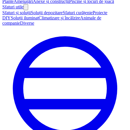
Plante
Amenajări
Anexe și construcții
Piscine și locuri de joacă
Sfaturi utile
Sfaturi și soluții
Soluții depozitare
Sfaturi curățenie
Proiecte
DIY
Soluții iluminat
Climatizare și încălzire
Animale de
companie
Diverse