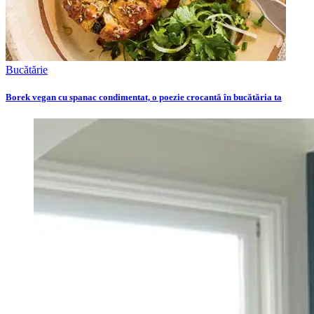
Bucătărie
Borek vegan cu spanac condimentat, o poezie crocantă în bucătăria ta