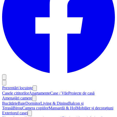
Prezentări locuințe
Casele cititorilor
Apartamente
Case / Vile
Proiecte de casă
Amenajări camere
Bucătărie
Baie
Dormitor
Living & Dining
Balcon și
Terasă
Birou
Camera copiilor
Mansardă & Hol
Mobilier și decorațiuni
Exteriorul casei