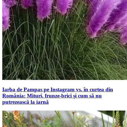
Iarba de Pampas pe Instagram vs. în curtea din
România: Mituri, frunze-brici și cum să nu
putrezească la iarnă