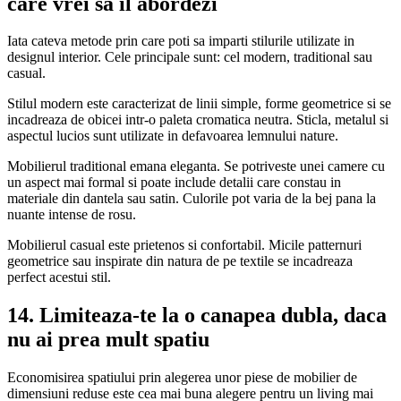
care vrei sa il abordezi
Iata cateva metode prin care poti sa imparti stilurile utilizate in
designul interior. Cele principale sunt: cel modern, traditional sau
casual.
Stilul modern este caracterizat de linii simple, forme geometrice si se
incadreaza de obicei intr-o paleta cromatica neutra. Sticla, metalul si
aspectul lucios sunt utilizate in defavoarea lemnului nature.
Mobilierul traditional emana eleganta. Se potriveste unei camere cu
un aspect mai formal si poate include detalii care constau in
materiale din dantela sau satin. Culorile pot varia de la bej pana la
nuante intense de rosu.
Mobilierul casual este prietenos si confortabil. Micile patternuri
geometrice sau inspirate din natura de pe textile se incadreaza
perfect acestui stil.
14. Limiteaza-te la o canapea dubla, daca
nu ai prea mult spatiu
Economisirea spatiului prin alegerea unor piese de mobilier de
dimensiuni reduse este cea mai buna alegere pentru un living mai