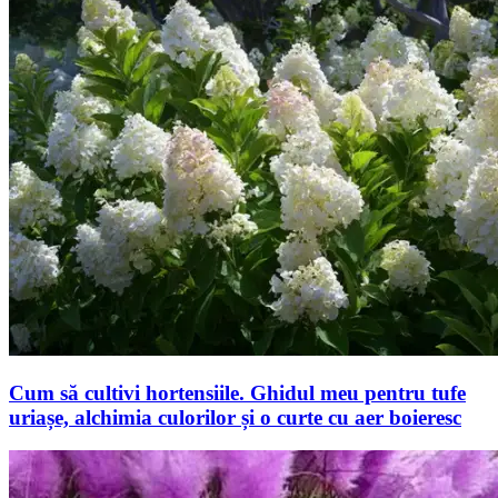
Cum să cultivi hortensiile. Ghidul meu pentru tufe
uriașe, alchimia culorilor și o curte cu aer boieresc