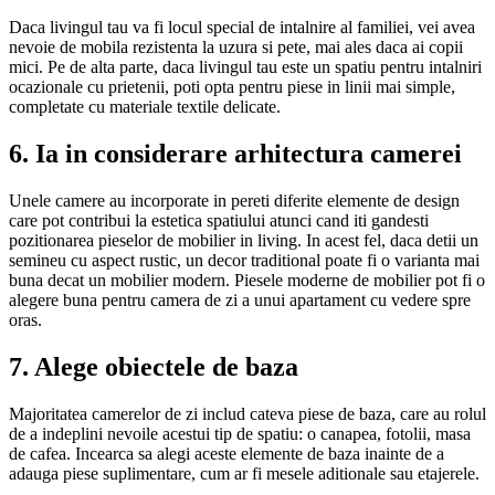
Daca livingul tau va fi locul special de intalnire al familiei, vei avea
nevoie de mobila rezistenta la uzura si pete, mai ales daca ai copii
mici. Pe de alta parte, daca livingul tau este un spatiu pentru intalniri
ocazionale cu prietenii, poti opta pentru piese in linii mai simple,
completate cu materiale textile delicate.
6. Ia in considerare arhitectura camerei
Unele camere au incorporate in pereti diferite elemente de design
care pot contribui la estetica spatiului atunci cand iti gandesti
pozitionarea pieselor de mobilier in living. In acest fel, daca detii un
semineu cu aspect rustic, un decor traditional poate fi o varianta mai
buna decat un mobilier modern. Piesele moderne de mobilier pot fi o
alegere buna pentru camera de zi a unui apartament cu vedere spre
oras.
7. Alege obiectele de baza
Majoritatea camerelor de zi includ cateva piese de baza, care au rolul
de a indeplini nevoile acestui tip de spatiu: o canapea, fotolii, masa
de cafea. Incearca sa alegi aceste elemente de baza inainte de a
adauga piese suplimentare, cum ar fi mesele aditionale sau etajerele.