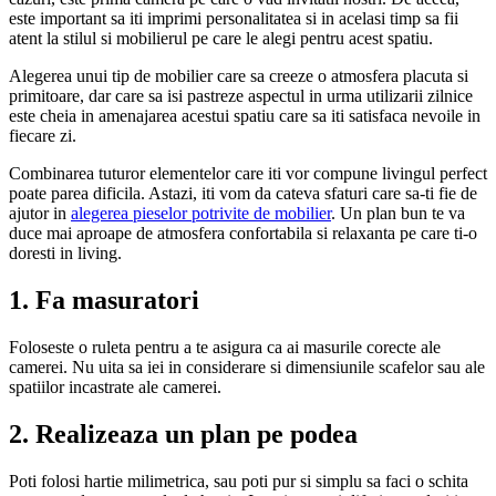
este important sa iti imprimi personalitatea si in acelasi timp sa fii
atent la stilul si mobilierul pe care le alegi pentru acest spatiu.
Alegerea unui tip de mobilier care sa creeze o atmosfera placuta si
primitoare, dar care sa isi pastreze aspectul in urma utilizarii zilnice
este cheia in amenajarea acestui spatiu care sa iti satisfaca nevoile in
fiecare zi.
Combinarea tuturor elementelor care iti vor compune livingul perfect
poate parea dificila. Astazi, iti vom da cateva sfaturi care sa-ti fie de
ajutor in
alegerea pieselor potrivite de mobilier
. Un plan bun te va
duce mai aproape de atmosfera confortabila si relaxanta pe care ti-o
doresti in living.
1. Fa masuratori
Foloseste o ruleta pentru a te asigura ca ai masurile corecte ale
camerei. Nu uita sa iei in considerare si dimensiunile scafelor sau ale
spatiilor incastrate ale camerei.
2. Realizeaza un plan pe podea
Poti folosi hartie milimetrica, sau poti pur si simplu sa faci o schita