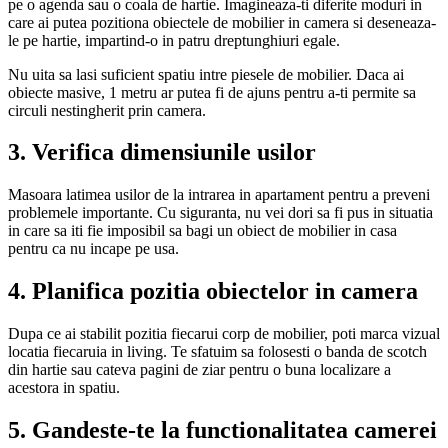
pe o agenda sau o coala de hartie. Imagineaza-ti diferite moduri in
care ai putea pozitiona obiectele de mobilier in camera si deseneaza-
le pe hartie, impartind-o in patru dreptunghiuri egale.
Nu uita sa lasi suficient spatiu intre piesele de mobilier. Daca ai
obiecte masive, 1 metru ar putea fi de ajuns pentru a-ti permite sa
circuli nestingherit prin camera.
3. Verifica dimensiunile usilor
Masoara latimea usilor de la intrarea in apartament pentru a preveni
problemele importante. Cu siguranta, nu vei dori sa fi pus in situatia
in care sa iti fie imposibil sa bagi un obiect de mobilier in casa
pentru ca nu incape pe usa.
4. Planifica pozitia obiectelor in camera
Dupa ce ai stabilit pozitia fiecarui corp de mobilier, poti marca vizual
locatia fiecaruia in living. Te sfatuim sa folosesti o banda de scotch
din hartie sau cateva pagini de ziar pentru o buna localizare a
acestora in spatiu.
5. Gandeste-te la functionalitatea camerei