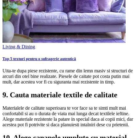
Living & Dining
Top 5 texturi pentru o sufragerie autentică
Uita-te dupa piese rezistente, cu rame din lemn masiv si structuri de
arcuri din otel bine realizate. Piesele de caitate pot costa putin mai
mult, dar acestea vor fi cu siguranta mai rezistente in timp.
9. Cauta materiale textile de calitate
Materialele de calitate superioara te vor face sa te simti mult mai
confortabil si au o durata de viata mai lunga decat textilele ieftine.
Alege materiale rezistente la patare in special daca ai copii mici, dar
acestea pot fi potrivite si daca planuiesti intalniri dese cu prietenii.
10. Alege canapele umplute cu material