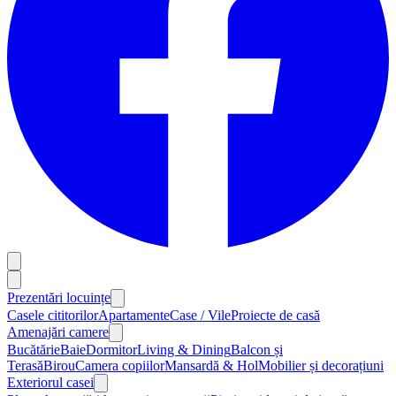
Prezentări locuințe
Casele cititorilor
Apartamente
Case / Vile
Proiecte de casă
Amenajări camere
Bucătărie
Baie
Dormitor
Living & Dining
Balcon și
Terasă
Birou
Camera copiilor
Mansardă & Hol
Mobilier și decorațiuni
Exteriorul casei