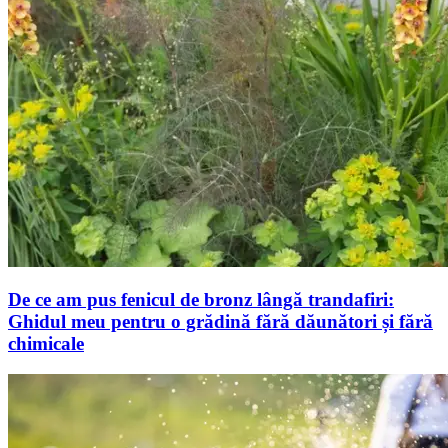
De ce am pus fenicul de bronz lângă trandafiri:
Ghidul meu pentru o grădină fără dăunători și fără
chimicale