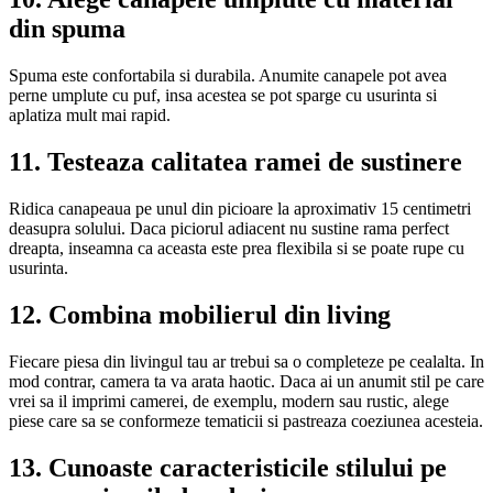
din spuma
Spuma este confortabila si durabila. Anumite canapele pot avea
perne umplute cu puf, insa acestea se pot sparge cu usurinta si
aplatiza mult mai rapid.
11. Testeaza calitatea ramei de sustinere
Ridica canapeaua pe unul din picioare la aproximativ 15 centimetri
deasupra solului. Daca piciorul adiacent nu sustine rama perfect
dreapta, inseamna ca aceasta este prea flexibila si se poate rupe cu
usurinta.
12. Combina mobilierul din living
Fiecare piesa din livingul tau ar trebui sa o completeze pe cealalta. In
mod contrar, camera ta va arata haotic. Daca ai un anumit stil pe care
vrei sa il imprimi camerei, de exemplu, modern sau rustic, alege
piese care sa se conformeze tematicii si pastreaza coeziunea acesteia.
13. Cunoaste caracteristicile stilului pe