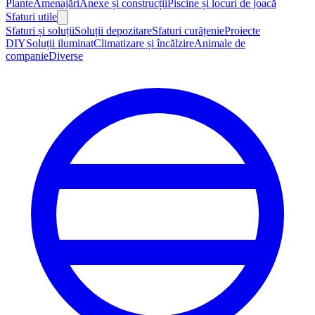
Plante
Amenajări
Anexe și construcții
Piscine și locuri de joacă
Sfaturi utile
Sfaturi și soluții
Soluții depozitare
Sfaturi curățenie
Proiecte
DIY
Soluții iluminat
Climatizare și încălzire
Animale de
companie
Diverse