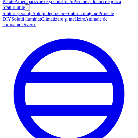
Plante
Amenajări
Anexe și construcții
Piscine și locuri de joacă
Sfaturi utile
Sfaturi și soluții
Soluții depozitare
Sfaturi curățenie
Proiecte
DIY
Soluții iluminat
Climatizare și încălzire
Animale de
companie
Diverse