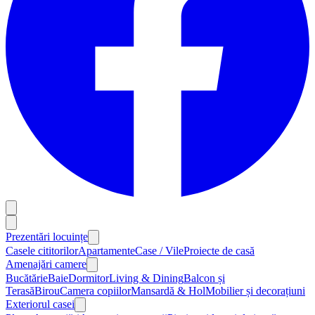
Prezentări locuințe
Casele cititorilor
Apartamente
Case / Vile
Proiecte de casă
Amenajări camere
Bucătărie
Baie
Dormitor
Living & Dining
Balcon și
Terasă
Birou
Camera copiilor
Mansardă & Hol
Mobilier și decorațiuni
Exteriorul casei