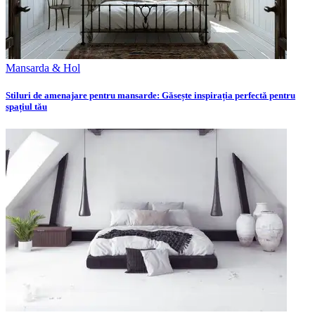
Mansarda & Hol
Stiluri de amenajare pentru mansarde: Găsește inspirația perfectă pentru
spațiul tău