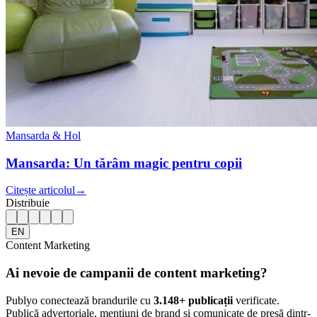
Mansarda & Hol
Mansarda: Un tărâm magic pentru copii
Citește articolul
→
Distribuie
EN
Content Marketing
Ai nevoie de campanii de content marketing?
Publyo conectează brandurile cu
3.148
+ publicații
verificate.
Publică advertoriale, mențiuni de brand și comunicate de presă dintr-