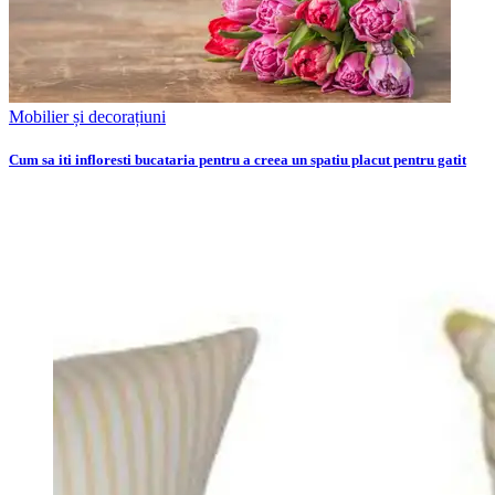
Mobilier și decorațiuni
Cum sa iti infloresti bucataria pentru a creea un spatiu placut pentru gatit