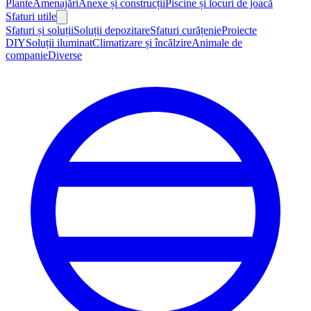
Plante
Amenajări
Anexe și construcții
Piscine și locuri de joacă
Sfaturi utile
Sfaturi și soluții
Soluții depozitare
Sfaturi curățenie
Proiecte
DIY
Soluții iluminat
Climatizare și încălzire
Animale de
companie
Diverse