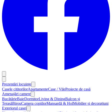
Prezentări locuințe
Casele cititorilor
Apartamente
Case / Vile
Proiecte de casă
Amenajări camere
Bucătărie
Baie
Dormitor
Living & Dining
Balcon și
Terasă
Birou
Camera copiilor
Mansardă & Hol
Mobilier și decorațiuni
Exteriorul casei