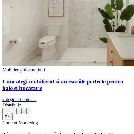
Mobilier și decorațiuni
Cum alegi mobilierul si accesoriile perfecte pentru
baie si bucatarie
Citește articolul
→
Distribuie
EN
Content Marketing