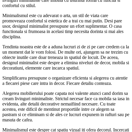
livinguri minimaliste care imbina cu usurinta forma cu functia si
confortul cu stilul.
Minimalismul este cu adevarat o arta, un stil de viata care
promoveaza confortul si estetica de a trai cu mai putin. Desi pare
usor, designul minimalist presupune un efort suplimentar. O casa
functionala si frumoasa in acelasi timp necesita dorinta si mai ales
disciplina.
Tendinta noastra este de a aduna lucruri zi de zi pe care credem ca la
un moment dat le vom folosi. De multe ori, ajungem sa ne trezim cu
obiecte inutile care doar treneaza in spatiul de locuit. De aceea,
designul minimalist este despre a elimina niveluri de decor, mobila si
decoratiuni, elemente care incarca spatiul.
Simplificarea presupune o organizare eficienta si alegerea cu atentie
a fiecarei piese care intra in decor. Fiecare detaliu conteaza.
Alegerea mobilierului poate capata noi valente atunci cand dorim sa
cream livinguri minimaliste. Strictul necesar face ca mobila sa iasa in
evidenta, alte detalii decorative nemaifiind necesare. Cu toate
acestea, este dificil de mentinut proportiile intre ce alegem sa
pastram si ce eliminam si de ales ce lucruri expunem in rafturi sau pe
masuta de cafea.
Minimalismul este despre cat spatiu vizual iti ofera decorul. Incercati