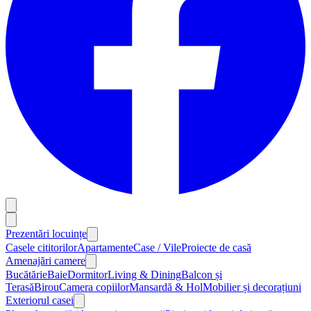
Prezentări locuințe
Casele cititorilor
Apartamente
Case / Vile
Proiecte de casă
Amenajări camere
Bucătărie
Baie
Dormitor
Living & Dining
Balcon și
Terasă
Birou
Camera copiilor
Mansardă & Hol
Mobilier și decorațiuni
Exteriorul casei