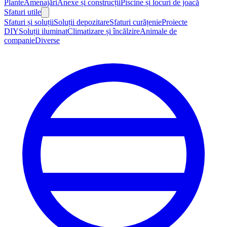
Plante
Amenajări
Anexe și construcții
Piscine și locuri de joacă
Sfaturi utile
Sfaturi și soluții
Soluții depozitare
Sfaturi curățenie
Proiecte
DIY
Soluții iluminat
Climatizare și încălzire
Animale de
companie
Diverse