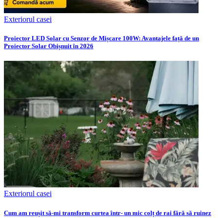
Exteriorul casei
Proiector LED Solar cu Senzor de Mișcare 100W: Avantajele față de un
Proiector Solar Obișnuit în 2026
Exteriorul casei
Cum am reușit să-mi transform curtea într- un mic colț de rai fără să ruinez