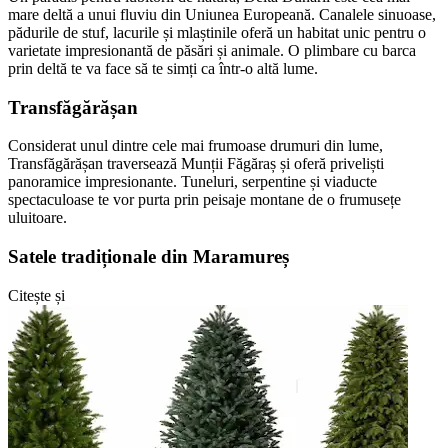
mare deltă a unui fluviu din Uniunea Europeană. Canalele sinuoase,
pădurile de stuf, lacurile și mlaștinile oferă un habitat unic pentru o
varietate impresionantă de păsări și animale. O plimbare cu barca
prin deltă te va face să te simți ca într-o altă lume.
Transfăgărășan
Considerat unul dintre cele mai frumoase drumuri din lume,
Transfăgărășan traversează Munții Făgăraș și oferă priveliști
panoramice impresionante. Tuneluri, serpentine și viaducte
spectaculoase te vor purta prin peisaje montane de o frumusețe
uluitoare.
Satele tradiționale din Maramureș
Citește și