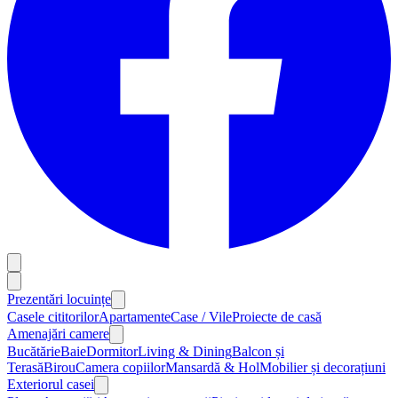
Prezentări locuințe
Casele cititorilor
Apartamente
Case / Vile
Proiecte de casă
Amenajări camere
Bucătărie
Baie
Dormitor
Living & Dining
Balcon și
Terasă
Birou
Camera copiilor
Mansardă & Hol
Mobilier și decorațiuni
Exteriorul casei