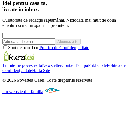
Idei pentru casa ta,
livrate în inbox.
Curatoriate de redacție săptămânal. Niciodată mai mult de două
emailuri și niciun spam — promitem.
Abonează-te
Sunt de acord cu
Politica de Confidențialitate
Trimite-ne povestea ta
Newsletter
Contact
Echipa
Publicitate
Politică de
Confidențialitate
Hartă Site
©
2026
Povestea Casei.
Toate drepturile rezervate.
Un website din familia