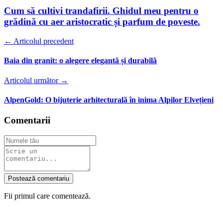
Cum să cultivi trandafirii. Ghidul meu pentru o
grădină cu aer aristocratic și parfum de poveste.
← Articolul precedent
Baia din granit: o alegere elegantă și durabilă
Articolul următor →
AlpenGold: O bijuterie arhitecturală în inima Alpilor Elvețieni
Comentarii
Postează comentariu
Fii primul care comentează.