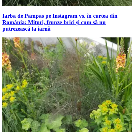
Iarba de Pampas pe Instagram vs. în curtea din
România: Mituri, frunze-brici și cum să nu
putrezească la iarnă