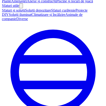
Plante
Amenajări
Anexe și construcții
Piscine și locuri de joacă
Sfaturi utile
Sfaturi și soluții
Soluții depozitare
Sfaturi curățenie
Proiecte
DIY
Soluții iluminat
Climatizare și încălzire
Animale de
companie
Diverse