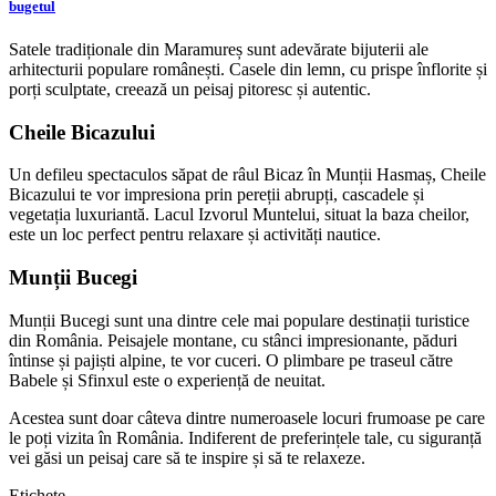
bugetul
Satele tradiționale din Maramureș sunt adevărate bijuterii ale
arhitecturii populare românești. Casele din lemn, cu prispe înflorite și
porți sculptate, creează un peisaj pitoresc și autentic.
Cheile Bicazului
Un defileu spectaculos săpat de râul Bicaz în Munții Hasmaș, Cheile
Bicazului te vor impresiona prin pereții abrupți, cascadele și
vegetația luxuriantă. Lacul Izvorul Muntelui, situat la baza cheilor,
este un loc perfect pentru relaxare și activități nautice.
Munții Bucegi
Munții Bucegi sunt una dintre cele mai populare destinații turistice
din România. Peisajele montane, cu stânci impresionante, păduri
întinse și pajiști alpine, te vor cuceri. O plimbare pe traseul către
Babele și Sfinxul este o experiență de neuitat.
Acestea sunt doar câteva dintre numeroasele locuri frumoase pe care
le poți vizita în România. Indiferent de preferințele tale, cu siguranță
vei găsi un peisaj care să te inspire și să te relaxeze.
Etichete