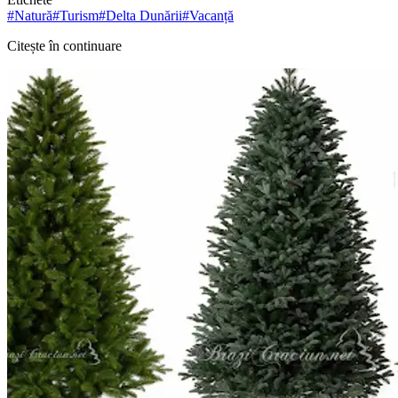
#
Natură
#
Turism
#
Delta Dunării
#
Vacanță
Citește în continuare