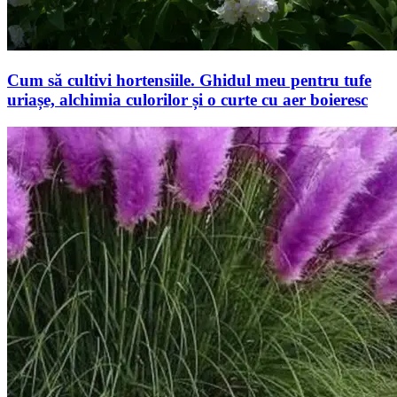
Cum să cultivi hortensiile. Ghidul meu pentru tufe
uriașe, alchimia culorilor și o curte cu aer boieresc