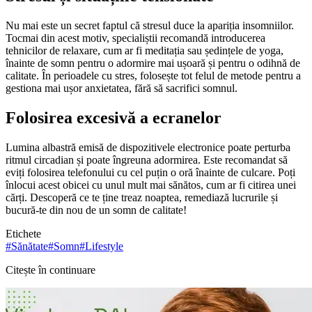
Nu mai este un secret faptul că stresul duce la apariția insomniilor.
Tocmai din acest motiv, specialiștii recomandă introducerea
tehnicilor de relaxare, cum ar fi meditația sau ședințele de yoga,
înainte de somn pentru o adormire mai ușoară și pentru o odihnă de
calitate. În perioadele cu stres, folosește tot felul de metode pentru a
gestiona mai ușor anxietatea, fără să sacrifici somnul.
Folosirea excesivă a ecranelor
Lumina albastră emisă de dispozitivele electronice poate perturba
ritmul circadian și poate îngreuna adormirea. Este recomandat să
eviți folosirea telefonului cu cel puțin o oră înainte de culcare. Poți
înlocui acest obicei cu unul mult mai sănătos, cum ar fi citirea unei
cărți. Descoperă ce te ține treaz noaptea, remediază lucrurile și
bucură-te din nou de un somn de calitate!
Etichete
#
Sănătate
#
Somn
#
Lifestyle
Citește în continuare