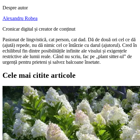
Despre autor
Alexandru Robea
Cronicar digital și creator de conținut
Pasionat de lingvistică, cat person, cat dad. Dă de două ori cel ce dă
(ajută) repede, nu dă nimic cel ce întârzie cu darul (ajutorul). Cred în
echilibrul fin dintre posibilitățile infinite ale visului și exigențele
restrictive ale lumii reale. Când nu scriu, fac pe „plant sitter-ul” de
urgență pentru prieteni și salvez balcoane însetate.
Cele mai citite articole