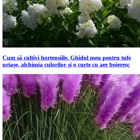
Cum să cultivi hortensiile. Ghidul meu pentru tufe
uriașe, alchimia culorilor și o curte cu aer boieresc