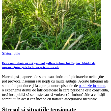
Sfaturi utile
De ce nu trebuie să uzi gazonul galben în luna lui Cuptor. Ghidul de
supraviețuire și detectarea petelor uscate
Narcolepsia, apneea de somn sau sindromul picioarelor neliniștite
pot provoca insomnii sau nopți cu multă agitație. Aceste tulburări ale
somnului pot duce și la apariția unor episoade de
paralizie in somn
,
o experiență destul de înfricoșătoare în care persoana este conștientă,
însă incapabilă să se miște sau să vorbească. Îmbunătățirea calității
somnului în acest caz începe cu tratarea afecțiunilor medicale.
Stresul și situațiile tensionate