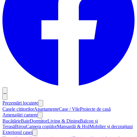
Prezentări locuințe
Casele cititorilor
Apartamente
Case / Vile
Proiecte de casă
Amenajări camere
Bucătărie
Baie
Dormitor
Living & Dining
Balcon și
Terasă
Birou
Camera copiilor
Mansardă & Hol
Mobilier și decorațiuni
Exteriorul casei