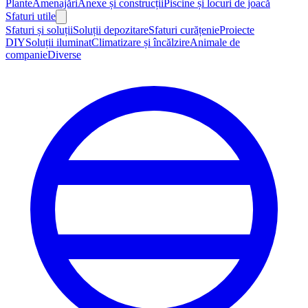
Plante
Amenajări
Anexe și construcții
Piscine și locuri de joacă
Sfaturi utile
Sfaturi și soluții
Soluții depozitare
Sfaturi curățenie
Proiecte
DIY
Soluții iluminat
Climatizare și încălzire
Animale de
companie
Diverse