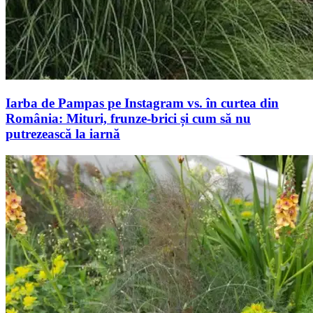
Iarba de Pampas pe Instagram vs. în curtea din
România: Mituri, frunze-brici și cum să nu
putrezească la iarnă