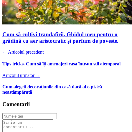
Cum să cultivi trandafirii. Ghidul meu pentru o
grădină cu aer aristocratic și parfum de poveste.
← Articolul precedent
Tips tricks. Cum să îți amenajezi casa într-un stil atemporal
Articolul următor →
Cum alegeți decorațiunile din casă dacă ai o pisică
neastâmpărată
Comentarii