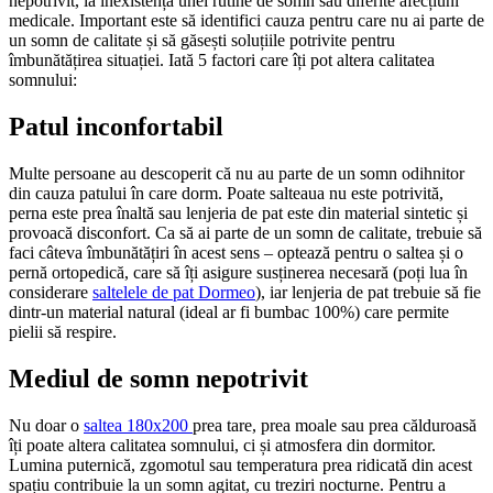
nepotrivit, la inexistența unei rutine de somn sau diferite afecțiuni
medicale. Important este să identifici cauza pentru care nu ai parte de
un somn de calitate și să găsești soluțiile potrivite pentru
îmbunătățirea situației. Iată 5 factori care îți pot altera calitatea
somnului:
Patul inconfortabil
Multe persoane au descoperit că nu au parte de un somn odihnitor
din cauza patului în care dorm. Poate salteaua nu este potrivită,
perna este prea înaltă sau lenjeria de pat este din material sintetic și
provoacă disconfort. Ca să ai parte de un somn de calitate, trebuie să
faci câteva îmbunătățiri în acest sens – optează pentru o saltea și o
pernă ortopedică, care să îți asigure susținerea necesară (poți lua în
considerare
saltelele de pat Dormeo
), iar lenjeria de pat trebuie să fie
dintr-un material natural (ideal ar fi bumbac 100%) care permite
pielii să respire.
Mediul de somn nepotrivit
Nu doar o
saltea 180x200
prea tare, prea moale sau prea călduroasă
îți poate altera calitatea somnului, ci și atmosfera din dormitor.
Lumina puternică, zgomotul sau temperatura prea ridicată din acest
spațiu contribuie la un somn agitat, cu treziri nocturne. Pentru a