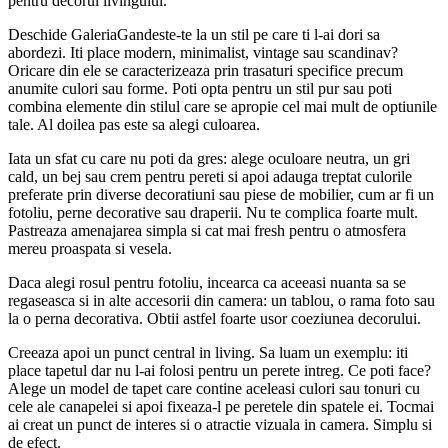
pentru decorul livingului.
Deschide GaleriaGandeste-te la un stil pe care ti l-ai dori sa
abordezi. Iti place modern, minimalist, vintage sau scandinav?
Oricare din ele se caracterizeaza prin trasaturi specifice precum
anumite culori sau forme. Poti opta pentru un stil pur sau poti
combina elemente din stilul care se apropie cel mai mult de optiunile
tale. Al doilea pas este sa alegi culoarea.
Iata un sfat cu care nu poti da gres: alege oculoare neutra, un gri
cald, un bej sau crem pentru pereti si apoi adauga treptat culorile
preferate prin diverse decoratiuni sau piese de mobilier, cum ar fi un
fotoliu, perne decorative sau draperii. Nu te complica foarte mult.
Pastreaza amenajarea simpla si cat mai fresh pentru o atmosfera
mereu proaspata si vesela.
Daca alegi rosul pentru fotoliu, incearca ca aceeasi nuanta sa se
regaseasca si in alte accesorii din camera: un tablou, o rama foto sau
la o perna decorativa. Obtii astfel foarte usor coeziunea decorului.
Creeaza apoi un punct central in living. Sa luam un exemplu: iti
place tapetul dar nu l-ai folosi pentru un perete intreg. Ce poti face?
Alege un model de tapet care contine aceleasi culori sau tonuri cu
cele ale canapelei si apoi fixeaza-l pe peretele din spatele ei. Tocmai
ai creat un punct de interes si o atractie vizuala in camera. Simplu si
de efect.