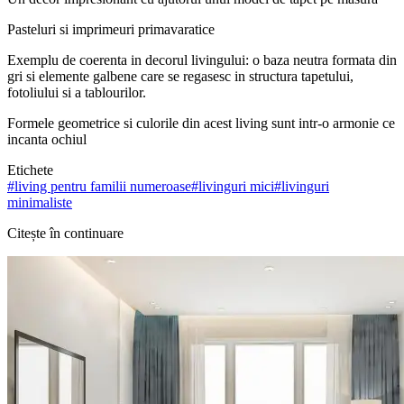
Pasteluri si imprimeuri primavaratice
Exemplu de coerenta in decorul livingului: o baza neutra formata din
gri si elemente galbene care se regasesc in structura tapetului,
fotoliului si a tablourilor.
Formele geometrice si culorile din acest living sunt intr-o armonie ce
incanta ochiul
Etichete
#
living pentru familii numeroase
#
livinguri mici
#
livinguri
minimaliste
Citește în continuare