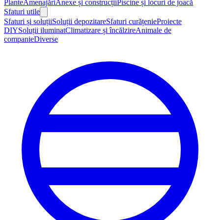
Plante
Amenajări
Anexe și construcții
Piscine și locuri de joacă
Sfaturi utile
Sfaturi și soluții
Soluții depozitare
Sfaturi curățenie
Proiecte
DIY
Soluții iluminat
Climatizare și încălzire
Animale de
companie
Diverse