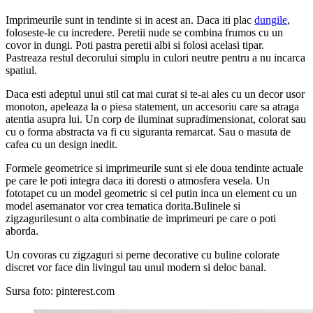
Imprimeurile sunt in tendinte si in acest an. Daca iti plac
dungile
,
foloseste-le cu incredere. Peretii nude se combina frumos cu un
covor in dungi. Poti pastra peretii albi si folosi acelasi tipar.
Pastreaza restul decorului simplu in culori neutre pentru a nu incarca
spatiul.
Daca esti adeptul unui stil cat mai curat si te-ai ales cu un decor usor
monoton, apeleaza la o piesa statement, un accesoriu care sa atraga
atentia asupra lui. Un corp de iluminat supradimensionat, colorat sau
cu o forma abstracta va fi cu siguranta remarcat. Sau o masuta de
cafea cu un design inedit.
Formele geometrice si imprimeurile sunt si ele doua tendinte actuale
pe care le poti integra daca iti doresti o atmosfera vesela. Un
fototapet cu un model geometric si cel putin inca un element cu un
model asemanator vor crea tematica dorita.Bulinele si
zigzagurilesunt o alta combinatie de imprimeuri pe care o poti
aborda.
Un covoras cu zigzaguri si perne decorative cu buline colorate
discret vor face din livingul tau unul modern si deloc banal.
Sursa foto: pinterest.com