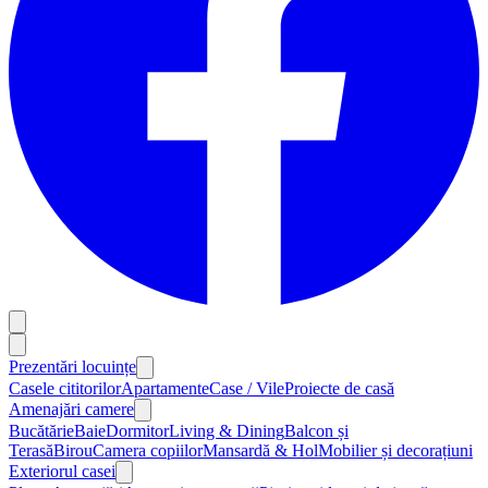
Prezentări locuințe
Casele cititorilor
Apartamente
Case / Vile
Proiecte de casă
Amenajări camere
Bucătărie
Baie
Dormitor
Living & Dining
Balcon și
Terasă
Birou
Camera copiilor
Mansardă & Hol
Mobilier și decorațiuni
Exteriorul casei