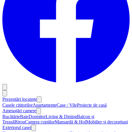
Prezentări locuințe
Casele cititorilor
Apartamente
Case / Vile
Proiecte de casă
Amenajări camere
Bucătărie
Baie
Dormitor
Living & Dining
Balcon și
Terasă
Birou
Camera copiilor
Mansardă & Hol
Mobilier și decorațiuni
Exteriorul casei