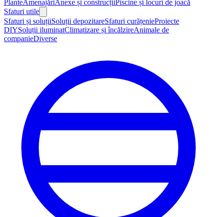
Plante
Amenajări
Anexe și construcții
Piscine și locuri de joacă
Sfaturi utile
Sfaturi și soluții
Soluții depozitare
Sfaturi curățenie
Proiecte
DIY
Soluții iluminat
Climatizare și încălzire
Animale de
companie
Diverse