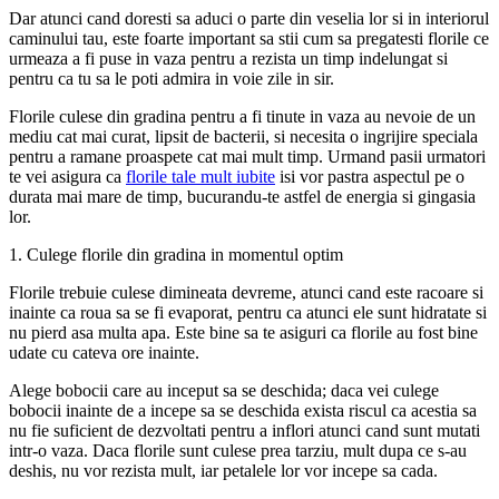
Dar atunci cand doresti sa aduci o parte din veselia lor si in interiorul
caminului tau, este foarte important sa stii cum sa pregatesti florile ce
urmeaza a fi puse in vaza pentru a rezista un timp indelungat si
pentru ca tu sa le poti admira in voie zile in sir.
Florile culese din gradina pentru a fi tinute in vaza au nevoie de un
mediu cat mai curat, lipsit de bacterii, si necesita o ingrijire speciala
pentru a ramane proaspete cat mai mult timp. Urmand pasii urmatori
te vei asigura ca
florile tale mult iubite
isi vor pastra aspectul pe o
durata mai mare de timp, bucurandu-te astfel de energia si gingasia
lor.
1. Culege florile din gradina in momentul optim
Florile trebuie culese dimineata devreme, atunci cand este racoare si
inainte ca roua sa se fi evaporat, pentru ca atunci ele sunt hidratate si
nu pierd asa multa apa. Este bine sa te asiguri ca florile au fost bine
udate cu cateva ore inainte.
Alege bobocii care au inceput sa se deschida; daca vei culege
bobocii inainte de a incepe sa se deschida exista riscul ca acestia sa
nu fie suficient de dezvoltati pentru a inflori atunci cand sunt mutati
intr-o vaza. Daca florile sunt culese prea tarziu, mult dupa ce s-au
deshis, nu vor rezista mult, iar petalele lor vor incepe sa cada.