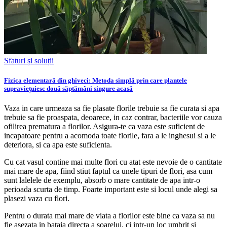
Sfaturi și soluții
Fizica elementară din ghiveci: Metoda simplă prin care plantele
supraviețuiesc două săptămâni singure acasă
Vaza in care urmeaza sa fie plasate florile trebuie sa fie curata si apa
trebuie sa fie proaspata, deoarece, in caz contrar, bacteriile vor cauza
ofilirea prematura a florilor. Asigura-te ca vaza este suficient de
incapatoare pentru a acomoda toate florile, fara a le inghesui si a le
deteriora, si ca apa este suficienta.
Cu cat vasul contine mai multe flori cu atat este nevoie de o cantitate
mai mare de apa, fiind stiut faptul ca unele tipuri de flori, asa cum
sunt lalelele de exemplu, absorb o mare cantitate de apa intr-o
perioada scurta de timp. Foarte important este si locul unde alegi sa
plasezi vaza cu flori.
Pentru o durata mai mare de viata a florilor este bine ca vaza sa nu
fie asezata in bataia directa a soarelui, ci intr-un loc umbrit si