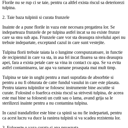
Florile nu se rup ci se taie, pentru ca altfel exista riscul sa deteriorezi
tulpina.
2. Taie baza tulpinii si curata frunzele
Inainte de a pune florile in vaza este necesara pregatirea lor. Se
indeparteaza frunzele de pe tulpina astfel incat sa nu existe frunze
care sa stea sub apa. Frunzele care vor sta deasupra nivelului apei nu
trebuie indepartate, exceptand cazul in care sunt vestejite.
Tulpina florii trebuie taiata la o lungime corespunzatoare, in functie
de recipientul in care va sta, in asa fel incat floarea sa stea deasupra
apei, fara a exista petale care sa vina in contact cu apa. Se va evita
astfel contaminarea, iar apa va ramane proaspata mai mult timp.
Tulpina se taie in unghi pentru a mari suprafata de absorbtie si
pentru a nu fi obturata de catre fundul vasului in care este plasata.
Pentru taiarea tulpinilor se folosesc instrumente bine ascutite si
curate. Folosind o foarfeca exista riscul sa strivesti tulpina, de aceea
este mai bine sa folosesti un cutit sau o lama, avand grija sa le
sterilizezi inainte pentru a nu contamina tulpina.
In cazul trandafirilor este bine ca spinii sa nu fie indepartati, pentru
ca acest lucru va duce la ranirea tulpinii si va scadea rezistenta lor.
3. Foloseste o vaza curata si apa proaspata