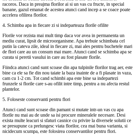
racoros. Daca in preajma florilor ai si un vas cu fructe, in special
banane, gazul emanat de acestea atunci cand incep a se coace poate
accelera ofilirea florilor.
4. Schimba apa in fiecare zi si indeparteaza florile ofilite
Florile vor rezista mai mult timp daca vor avea in permanenta un
mediu curat, lipsit de microorganisme. Apa trebuie schimbata cel
putin la cateva zile, ideal in fiecare zi, mai ales pentru buchetele mari
de flori care au un consum mai mare. Atunci cand se schimba apa se
curata si peretii vasului in care au fost plasate florile.
Fiindca atunci cand sunt scoase din apa tulpinile florilor trag aer, este
bine ca ele sa fie din nou taiate la baza inainte de a fi plasate in vaza,
cam cu 1-2 cm. Tot cand schimbi apa este bine sa indepartezi
frunzele si florile care s-au ofilit intre timp, pentru a nu afecta restul
plantelor.
5. Foloseste conservanti pentru flori
Atunci cand sunt scoase din pamant si mutate intr-un vas cu apa
florile nu mai au de unde sa isi procure mineralele necesare. Desi
exista multe leacuri si sfaturi casnice cu privire la diversele solutii ce
se presupune ca prelungesc viata florilor, cea mai buna varianta, si
nicidecum scumpa, este folosirea conservantilor pentru flori.