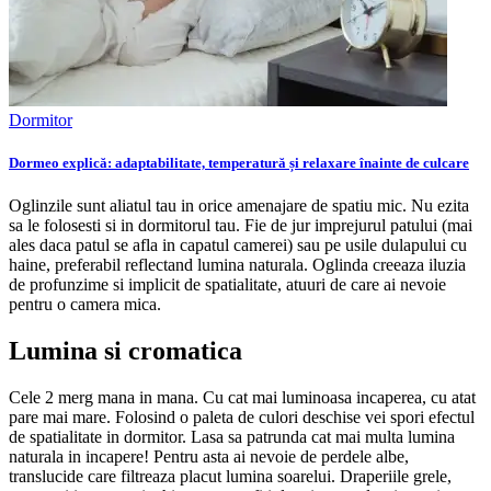
Dormitor
Dormeo explică: adaptabilitate, temperatură și relaxare înainte de culcare
Oglinzile sunt aliatul tau in orice amenajare de spatiu mic. Nu ezita
sa le folosesti si in dormitorul tau. Fie de jur imprejurul patului (mai
ales daca patul se afla in capatul camerei) sau pe usile dulapului cu
haine, preferabil reflectand lumina naturala. Oglinda creeaza iluzia
de profunzime si implicit de spatialitate, atuuri de care ai nevoie
pentru o camera mica.
Lumina si cromatica
Cele 2 merg mana in mana. Cu cat mai luminoasa incaperea, cu atat
pare mai mare. Folosind o paleta de culori deschise vei spori efectul
de spatialitate in dormitor. Lasa sa patrunda cat mai multa lumina
naturala in incapere! Pentru asta ai nevoie de perdele albe,
translucide care filtreaza placut lumina soarelui. Draperiile grele,