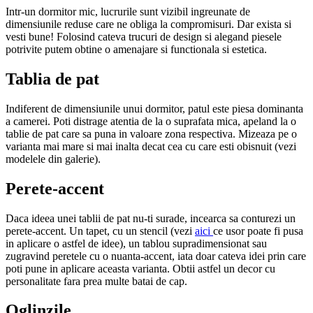
Intr-un dormitor mic, lucrurile sunt vizibil ingreunate de
dimensiunile reduse care ne obliga la compromisuri. Dar exista si
vesti bune! Folosind cateva trucuri de design si alegand piesele
potrivite putem obtine o amenajare si functionala si estetica.
Tablia de pat
Indiferent de dimensiunile unui dormitor, patul este piesa dominanta
a camerei. Poti distrage atentia de la o suprafata mica, apeland la o
tablie de pat care sa puna in valoare zona respectiva. Mizeaza pe o
varianta mai mare si mai inalta decat cea cu care esti obisnuit (vezi
modelele din galerie).
Perete-accent
Daca ideea unei tablii de pat nu-ti surade, incearca sa conturezi un
perete-accent. Un tapet, cu un stencil (vezi
aici
ce usor poate fi pusa
in aplicare o astfel de idee), un tablou supradimensionat sau
zugravind peretele cu o nuanta-accent, iata doar cateva idei prin care
poti pune in aplicare aceasta varianta. Obtii astfel un decor cu
personalitate fara prea multe batai de cap.
Oglinzile