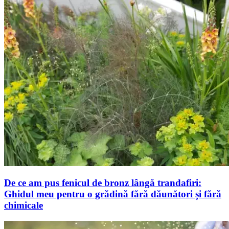
De ce am pus fenicul de bronz lângă trandafiri:
Ghidul meu pentru o grădină fără dăunători și fără
chimicale