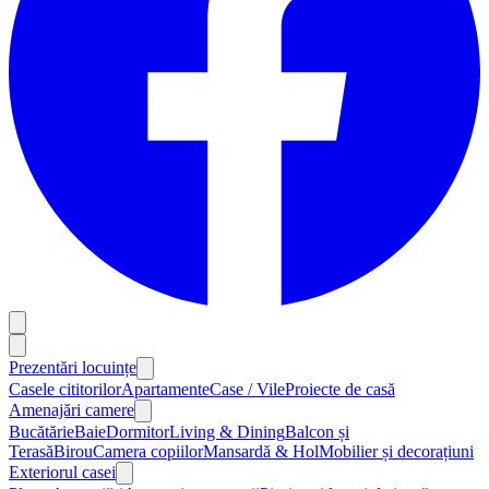
Prezentări locuințe
Casele cititorilor
Apartamente
Case / Vile
Proiecte de casă
Amenajări camere
Bucătărie
Baie
Dormitor
Living & Dining
Balcon și
Terasă
Birou
Camera copiilor
Mansardă & Hol
Mobilier și decorațiuni
Exteriorul casei