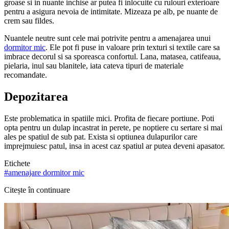
groase si in nuante inchise ar putea fi inlocuite cu rulouri exterioare
pentru a asigura nevoia de intimitate. Mizeaza pe alb, pe nuante de
crem sau fildes.
Nuantele neutre sunt cele mai potrivite pentru a amenajarea unui
dormitor mic
. Ele pot fi puse in valoare prin texturi si textile care sa
imbrace decorul si sa sporeasca confortul. Lana, matasea, catifeaua,
pielaria, inul sau blanitele, iata cateva tipuri de materiale
recomandate.
Depozitarea
Este problematica in spatiile mici. Profita de fiecare portiune. Poti
opta pentru un dulap incastrat in perete, pe noptiere cu sertare si mai
ales pe spatiul de sub pat. Exista si optiunea dulapurilor care
imprejmuiesc patul, insa in acest caz spatiul ar putea deveni apasator.
Etichete
#
amenajare dormitor mic
Citește în continuare