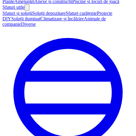
Plante
Amenajări
Anexe și construcții
Piscine și locuri de joacă
Sfaturi utile
Sfaturi și soluții
Soluții depozitare
Sfaturi curățenie
Proiecte
DIY
Soluții iluminat
Climatizare și încălzire
Animale de
companie
Diverse