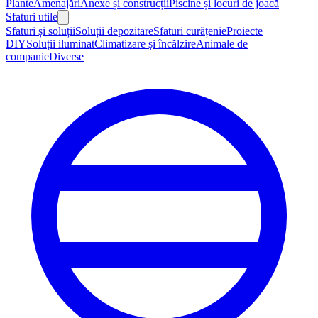
Plante
Amenajări
Anexe și construcții
Piscine și locuri de joacă
Sfaturi utile
Sfaturi și soluții
Soluții depozitare
Sfaturi curățenie
Proiecte
DIY
Soluții iluminat
Climatizare și încălzire
Animale de
companie
Diverse