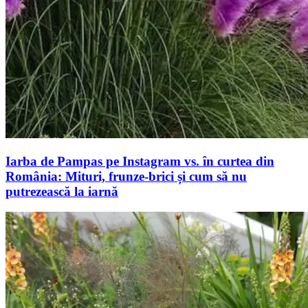
Iarba de Pampas pe Instagram vs. în curtea din
România: Mituri, frunze-brici și cum să nu
putrezească la iarnă