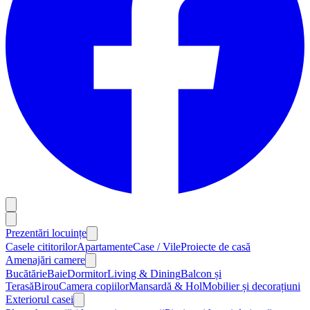
Prezentări locuințe
Casele cititorilor
Apartamente
Case / Vile
Proiecte de casă
Amenajări camere
Bucătărie
Baie
Dormitor
Living & Dining
Balcon și
Terasă
Birou
Camera copiilor
Mansardă & Hol
Mobilier și decorațiuni
Exteriorul casei