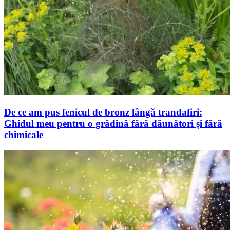
De ce am pus fenicul de bronz lângă trandafiri:
Ghidul meu pentru o grădină fără dăunători și fără
chimicale