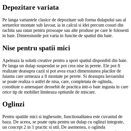
Depozitare variata
Pe langa variantele clasice de depozitare sub forma dulapului sau al
sertarelor montate sub lavoar, ia in calcul si idei precum cosuri din
rachita sau ratan pentru prosoape sau alte produse pe care le folosesti
in baie. Dimensiunile pot varia in functie de spatiul din baie.
Nise pentru spatii mici
Apeleaza la solutii creative pentru a spori spatiul disponibil din baie.
Pe langa un dulap suspendat se pot crea nise in perete. Ele pot fi
realizate deasupra cazii si pot avea exact dimensiunea placilor de
faianta care urmeaza a fi montate pe perete. Si deasupra lavoarului
se poate realiza o astfel de nisa, care, completata de oglinda,
constituie o amenajare deosebit de practica intr-o baie ingusta in care
orice tip de mobilier limiteaza optiunile de miscare.
Oglinzi
Pentru spatiile mici si inghesuite, functionalitatea este cuvantul de
baza. De aceea, se poate opta pentru un dulap cu oglinzi integrate,
un concept 2 in 1 practic si util. De asemenea, o oglinda