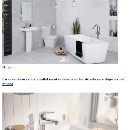
Baie
Cu ce sa decorezi baia astfel incat sa devina un loc de relaxare dupa o zi de
munca