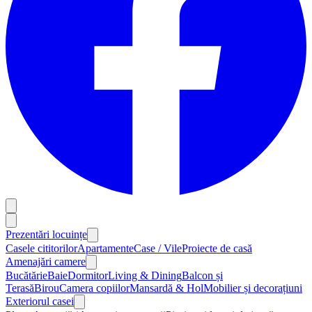
Prezentări locuințe
Casele cititorilor
Apartamente
Case / Vile
Proiecte de casă
Amenajări camere
Bucătărie
Baie
Dormitor
Living & Dining
Balcon și
Terasă
Birou
Camera copiilor
Mansardă & Hol
Mobilier și decorațiuni
Exteriorul casei