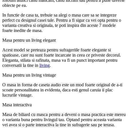
folosim atunci cand mancam, cand lucram sau pentru a pune diverse
obiecte pe ea.
In functie de casa ta, trebuie sa alegi o masa care sa se integreze
perfect cu designul casei tale. Pentru a fi sigur ca vei opta pentru o
varianta creativa si originala, te poti inspira din aceste 7 modele
foarte inedite de masa.
Masa pentru un living elegant
Acest model se preteaza pentru sufrageriile foarte elegante si
spatioase, care nu sunt foarte incarcate in ceea ce priveste decorul.
Eleganta, stilata si rafinata, masa va fi un punct important pentru
conversatii la tine in
living
.
Masa pentru un living vintage
O masa in forma de caseta audio este un mod foarte original de a-ti
scoate personalitatea in evidenta, daca esti genul caruia ii plac
lucrurile vintage.
Masa interactiva
Masa de biliard cu masca pentru a deveni o masa practica este mereu
o varianta buna pentru livingul tau. Optand pentru aceasta varianta
vei avea si o parte interactiva la tine in sufragerie sau pe terasa.