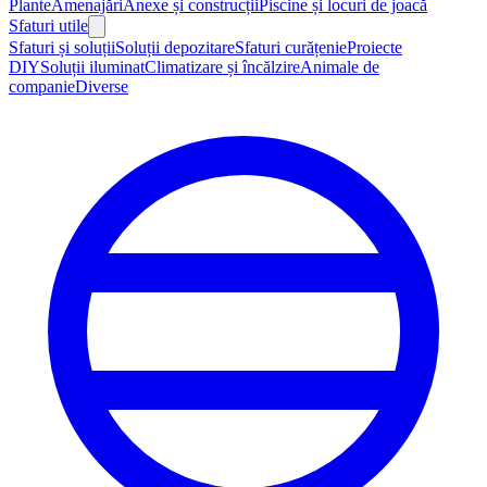
Plante
Amenajări
Anexe și construcții
Piscine și locuri de joacă
Sfaturi utile
Sfaturi și soluții
Soluții depozitare
Sfaturi curățenie
Proiecte
DIY
Soluții iluminat
Climatizare și încălzire
Animale de
companie
Diverse