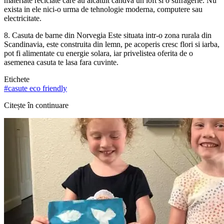
materiate reciclate care au alcatuit candva un loft si o sufragerie. Nu
exista in ele nici-o urma de tehnologie moderna, computere sau
electricitate.
8. Casuta de barne din Norvegia Este situata intr-o zona rurala din
Scandinavia, este construita din lemn, pe acoperis cresc flori si iarba,
pot fi alimentate cu energie solara, iar privelistea oferita de o
asemenea casuta te lasa fara cuvinte.
Etichete
#
casute eco friendly
Citește în continuare