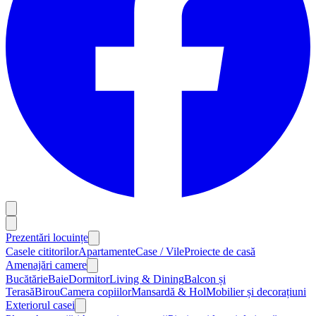
Prezentări locuințe
Casele cititorilor
Apartamente
Case / Vile
Proiecte de casă
Amenajări camere
Bucătărie
Baie
Dormitor
Living & Dining
Balcon și
Terasă
Birou
Camera copiilor
Mansardă & Hol
Mobilier și decorațiuni
Exteriorul casei