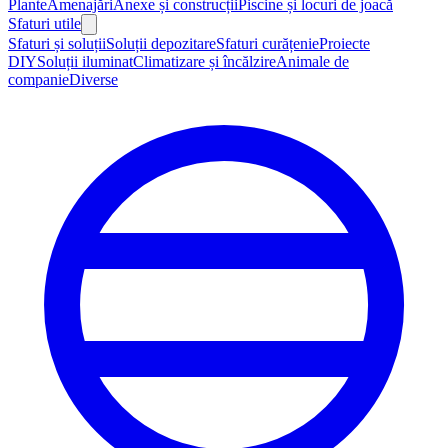
Plante
Amenajări
Anexe și construcții
Piscine și locuri de joacă
Sfaturi utile
Sfaturi și soluții
Soluții depozitare
Sfaturi curățenie
Proiecte
DIY
Soluții iluminat
Climatizare și încălzire
Animale de
companie
Diverse