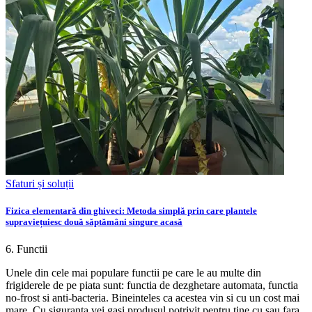
Sfaturi și soluții
Fizica elementară din ghiveci: Metoda simplă prin care plantele
supraviețuiesc două săptămâni singure acasă
6. Functii
Unele din cele mai populare functii pe care le au multe din
frigiderele de pe piata sunt: functia de dezghetare automata, functia
no-frost si anti-bacteria. Bineinteles ca acestea vin si cu un cost mai
mare. Cu siguranta vei gasi produsul potrivit pentru tine cu sau fara