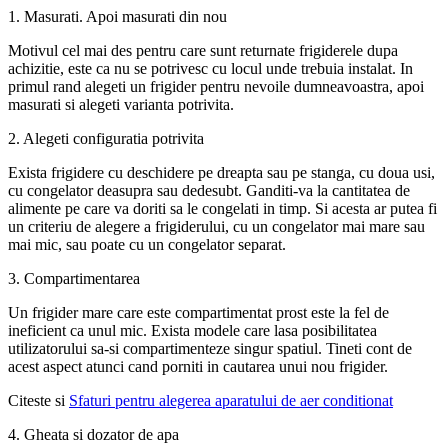
1. Masurati. Apoi masurati din nou
Motivul cel mai des pentru care sunt returnate frigiderele dupa
achizitie, este ca nu se potrivesc cu locul unde trebuia instalat. In
primul rand alegeti un frigider pentru nevoile dumneavoastra, apoi
masurati si alegeti varianta potrivita.
2. Alegeti configuratia potrivita
Exista frigidere cu deschidere pe dreapta sau pe stanga, cu doua usi,
cu congelator deasupra sau dedesubt. Ganditi-va la cantitatea de
alimente pe care va doriti sa le congelati in timp. Si acesta ar putea fi
un criteriu de alegere a frigiderului, cu un congelator mai mare sau
mai mic, sau poate cu un congelator separat.
3. Compartimentarea
Un frigider mare care este compartimentat prost este la fel de
ineficient ca unul mic. Exista modele care lasa posibilitatea
utilizatorului sa-si compartimenteze singur spatiul. Tineti cont de
acest aspect atunci cand porniti in cautarea unui nou frigider.
Citeste si
Sfaturi pentru alegerea aparatului de aer conditionat
4. Gheata si dozator de apa