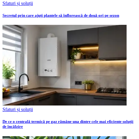
Sfaturi și soluții
Secretul prin care ajuți plantele să înflorească de două ori pe sezon
Sfaturi și soluții
De ce o centrală termică pe gaz rămâne una dintre cele mai eficiente soluții
de încălzire