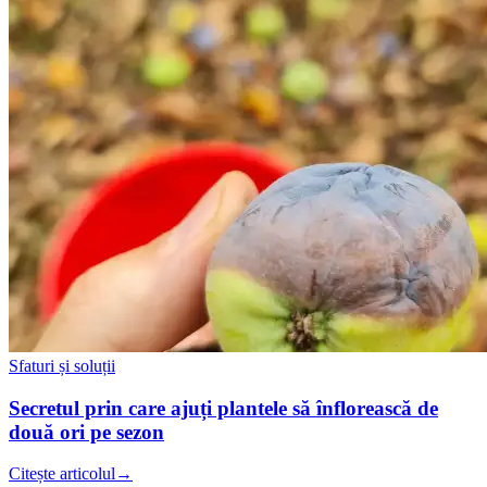
Sfaturi și soluții
Secretul prin care ajuți plantele să înflorească de
două ori pe sezon
Citește articolul
→