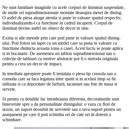
Ne sunt familiare imaginile cu acele corpuri de iluminat suspendate,
de multe ori supradimensionate montate deasupra mesei de dining.
O astfel de piesa atrage atentia si pune in valoare spatiul respectiv,
individualizandu-l ca functiune in cadrul incaperii. Corpul de
iluminat devine astfel un obiect de decor in sine.
Exista si alte metode prin care poti pune in valoare spatiul dining-
ului. Poti folosi un tapet cu un model care sa puna in valoare ca
functiune distincta aceasta zona a casei. Acest lucru se poate aplica
si in bucatarie. De asemenea un tablou supradimensionat sau o
colectie de tablouri cu motive abstracte pot fi o metoda originala
pentru a crea un decor de impact.
In imediata apropiere poate fi instalata o piesa tip consola sau o
comoda care sa faca legatura intre spatii si in acelasi timp sa fie
utilizata si ca depozitare de farfurii, tacamuri sau fete de masa si
servete.
Si pentru ca detaliile fac intotdeauna diferenta, decoratiunile sunt
binevenite spre a da personalitate diningului: o vaza cu flori de
sezon, un suport deosebit de servetele sau o tava-suport pentru un
aranjament pe care il poti schimba ori de cate ori iti doresti o
schimbare.