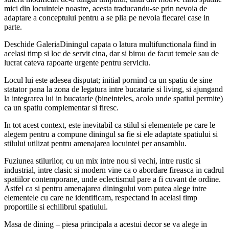
mici din locuintele noastre, acesta traducandu-se prin nevoia de
adaptare a conceptului pentru a se plia pe nevoia fiecarei case in
parte.
Deschide GaleriaDiningul capata o latura multifunctionala fiind in
acelasi timp si loc de servit cina, dar si birou de facut temele sau de
lucrat cateva rapoarte urgente pentru serviciu.
Locul lui este adesea disputat; initial pornind ca un spatiu de sine
statator pana la zona de legatura intre bucatarie si living, si ajungand
la integrarea lui in bucatarie (bineinteles, acolo unde spatiul permite)
ca un spatiu complementar si firesc.
In tot acest context, este inevitabil ca stilul si elementele pe care le
alegem pentru a compune diningul sa fie si ele adaptate spatiului si
stilului utilizat pentru amenajarea locuintei per ansamblu.
Fuziunea stilurilor, cu un mix intre nou si vechi, intre rustic si
industrial, intre clasic si modern vine ca o abordare fireasca in cadrul
spatiilor contemporane, unde eclectismul pare a fi cuvant de ordine.
Astfel ca si pentru amenajarea diningului vom putea alege intre
elementele cu care ne identificam, respectand in acelasi timp
proportiile si echilibrul spatiului.
Masa de dining – piesa principala a acestui decor se va alege in