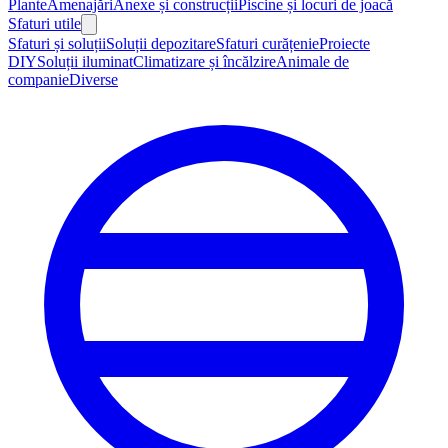
Plante
Amenajări
Anexe și construcții
Piscine și locuri de joacă
Sfaturi utile
Sfaturi și soluții
Soluții depozitare
Sfaturi curățenie
Proiecte
DIY
Soluții iluminat
Climatizare și încălzire
Animale de
companie
Diverse