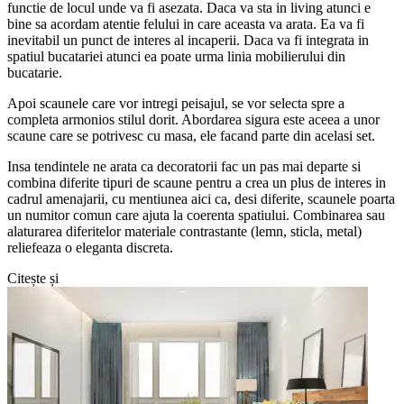
functie de locul unde va fi asezata. Daca va sta in living atunci e
bine sa acordam atentie felului in care aceasta va arata. Ea va fi
inevitabil un punct de interes al incaperii. Daca va fi integrata in
spatiul bucatariei atunci ea poate urma linia mobilierului din
bucatarie.
Apoi scaunele care vor intregi peisajul, se vor selecta spre a
completa armonios stilul dorit. Abordarea sigura este aceea a unor
scaune care se potrivesc cu masa, ele facand parte din acelasi set.
Insa tendintele ne arata ca decoratorii fac un pas mai departe si
combina diferite tipuri de scaune pentru a crea un plus de interes in
cadrul amenajarii, cu mentiunea aici ca, desi diferite, scaunele poarta
un numitor comun care ajuta la coerenta spatiului. Combinarea sau
alaturarea diferitelor materiale contrastante (lemn, sticla, metal)
reliefeaza o eleganta discreta.
Citește și