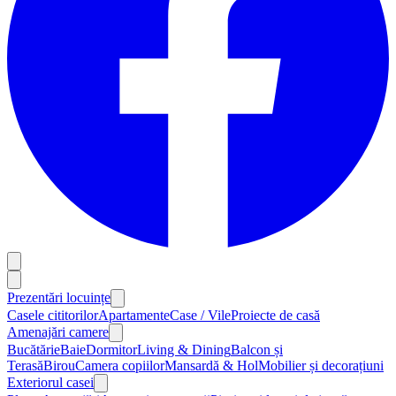
Prezentări locuințe
Casele cititorilor
Apartamente
Case / Vile
Proiecte de casă
Amenajări camere
Bucătărie
Baie
Dormitor
Living & Dining
Balcon și
Terasă
Birou
Camera copiilor
Mansardă & Hol
Mobilier și decorațiuni
Exteriorul casei