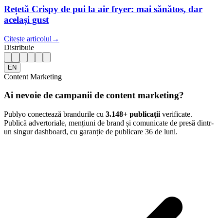
Rețetă Crispy de pui la air fryer: mai sănătos, dar
același gust
Citește articolul
→
Distribuie
EN
Content Marketing
Ai nevoie de campanii de content marketing?
Publyo conectează brandurile cu
3.148
+ publicații
verificate.
Publică advertoriale, mențiuni de brand și comunicate de presă dintr-
un singur dashboard, cu garanție de publicare 36 de luni.