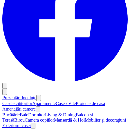
Prezentări locuințe
Casele cititorilor
Apartamente
Case / Vile
Proiecte de casă
Amenajări camere
Bucătărie
Baie
Dormitor
Living & Dining
Balcon și
Terasă
Birou
Camera copiilor
Mansardă & Hol
Mobilier și decorațiuni
Exteriorul casei