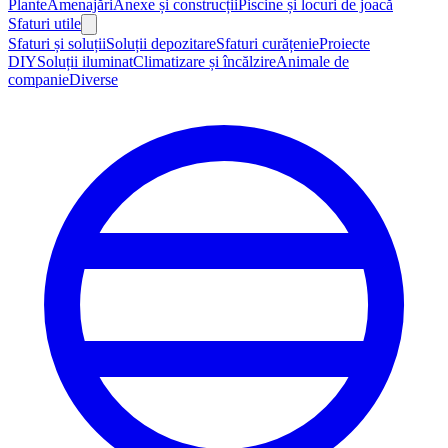
Plante
Amenajări
Anexe și construcții
Piscine și locuri de joacă
Sfaturi utile
Sfaturi și soluții
Soluții depozitare
Sfaturi curățenie
Proiecte
DIY
Soluții iluminat
Climatizare și încălzire
Animale de
companie
Diverse