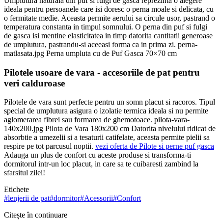
Umplutura naturala din puf si fulgi de gasca reprezinta o alegere
ideala pentru persoanele care isi doresc o perna moale si delicata, cu
o fermitate medie. Aceasta permite aerului sa circule usor, pastrand o
temperatura constanta in timpul somnului. O perna din puf si fulgi
de gasca isi mentine elasticitatea in timp datorita cantitatii generoase
de umplutura, pastrandu-si aceeasi forma ca in prima zi. perna-
matlasata.jpg Perna umpluta cu de Puf Gasca 70×70 cm
Pilotele usoare de vara - accesoriile de pat pentru
veri calduroase
Pilotele de vara sunt perfecte pentru un somn placut si racoros. Tipul
special de umplutura asigura o izolatie termica ideala si nu permite
aglomerarea fibrei sau formarea de ghemotoace. pilota-vara-
140x200.jpg Pilota de Vara 180x200 cm Datorita nivelului ridicat de
absorbtie a umezelii si a tesaturii catifelate, aceasta permite pielii sa
respire pe tot parcusul noptii.
vezi oferta de Pilote si perne puf gasca
Adauga un plus de confort cu aceste produse si transforma-ti
dormitorul intr-un loc placut, in care sa te cuibaresti zambind la
sfarsitul zilei!
Etichete
#
lenjerii de pat
#
dormitor
#
Acessorii
#
Confort
Citește în continuare