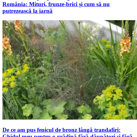
România: Mituri, frunze-brici și cum să nu
putrezească la iarnă
De ce am pus fenicul de bronz lângă trandafiri:
Ghidul meu pentru o grădină fără dăunători și fără