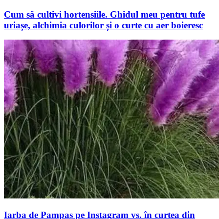
Cum să cultivi hortensiile. Ghidul meu pentru tufe
uriașe, alchimia culorilor și o curte cu aer boieresc
Iarba de Pampas pe Instagram vs. în curtea din