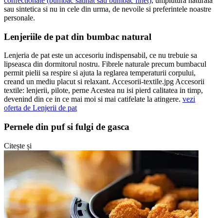
confectionate (bumbac satinat sau bumbac finet)
, umplutura naturala
sau sintetica si nu in cele din urma, de nevoile si preferintele noastre
personale.
Lenjeriile de pat din bumbac natural
Lenjeria de pat este un accesoriu indispensabil, ce nu trebuie sa
lipseasca din dormitorul nostru. Fibrele naturale precum bumbacul
permit pielii sa respire si ajuta la reglarea temperaturii corpului,
creand un mediu placut si relaxant. Accesorii-textile.jpg Accesorii
textile: lenjerii, pilote, perne Acestea nu isi pierd calitatea in timp,
devenind din ce in ce mai moi si mai catifelate la atingere.
vezi
oferta de Lenjerii de pat
Pernele din puf si fulgi de gasca
Citește și