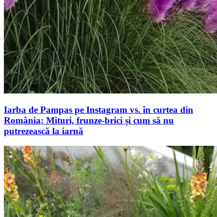
Iarba de Pampas pe Instagram vs. în curtea din
România: Mituri, frunze-brici și cum să nu
putrezească la iarnă