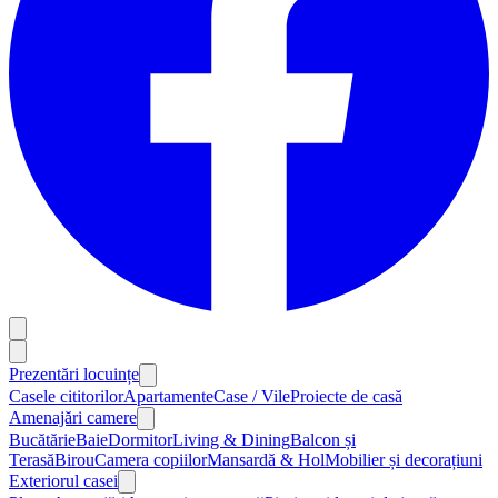
Prezentări locuințe
Casele cititorilor
Apartamente
Case / Vile
Proiecte de casă
Amenajări camere
Bucătărie
Baie
Dormitor
Living & Dining
Balcon și
Terasă
Birou
Camera copiilor
Mansardă & Hol
Mobilier și decorațiuni
Exteriorul casei