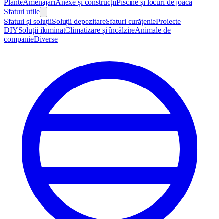
Plante
Amenajări
Anexe și construcții
Piscine și locuri de joacă
Sfaturi utile
Sfaturi și soluții
Soluții depozitare
Sfaturi curățenie
Proiecte
DIY
Soluții iluminat
Climatizare și încălzire
Animale de
companie
Diverse