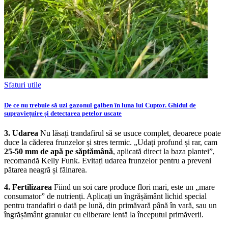
Sfaturi utile
De ce nu trebuie să uzi gazonul galben în luna lui Cuptor. Ghidul de
supraviețuire și detectarea petelor uscate
3. Udarea
Nu lăsați trandafirul să se usuce complet, deoarece poate
duce la căderea frunzelor și stres termic. „Udați profund și rar, cam
25-50 mm de apă pe săptămână
, aplicată direct la baza plantei”,
recomandă Kelly Funk. Evitați udarea frunzelor pentru a preveni
pătarea neagră și făinarea.
4. Fertilizarea
Fiind un soi care produce flori mari, este un „mare
consumator” de nutrienți. Aplicați un îngrășământ lichid special
pentru trandafiri o dată pe lună, din primăvară până în vară, sau un
îngrășământ granular cu eliberare lentă la începutul primăverii.