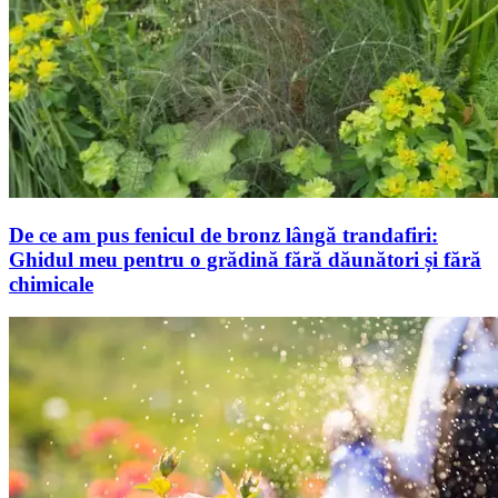
De ce am pus fenicul de bronz lângă trandafiri:
Ghidul meu pentru o grădină fără dăunători și fără
chimicale