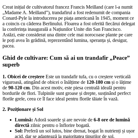
Creat inițial de cultivatorul francez Francis Meilland (care l-a numit
„Madame A. Meilland”), trandafirul a fost redenumit de compania
Conard-Pyle la introducerea pe piața americană în 1945, moment ce
a coincis cu căderea Berlinului. Floarea a fost oferită fiecărui delegat
la conferința inaugurală a Națiunilor Unite din San Francisco.
Astăzi, este considerat una dintre cele mai norocoase plante pe care
le poți avea în grădină, reprezentând lumina, speranța și, desigur,
pacea.
Ghid de cultivare: Cum să ai un trandafir „Peace”
superb
1. Obicei de creștere
Este un trandafir tufa, cu o creștere verticală
viguroasă, atingând de obicei o înălțime de
120-180 cm
și o lățime
de
90-120 cm
. Din acest motiv, este piesa centrală ideală pentru
bordurile de flori. Tulpinile sunt groase și drepte, susținând perfect
florile grele, ceea ce îl face ideal pentru florile tăiate în vază.
2. Poziționare și Sol
Lumină:
Adoră soarele și are nevoie de
6-8 ore de lumină
directă
zilnic pentru o înflorire bogată.
Sol:
Preferă un sol lutos, bine drenat, bogat în nutrienți și ușor
acid, dar se adaptează la majoritatea tipurilor de sol.