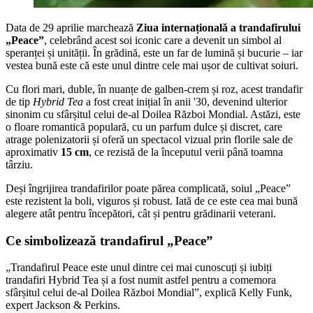
Data de 29 aprilie marchează
Ziua internațională a trandafirului
„Peace”
, celebrând acest soi iconic care a devenit un simbol al
speranței și unității. În grădină, este un far de lumină și bucurie – iar
vestea bună este că este unul dintre cele mai ușor de cultivat soiuri.
Cu flori mari, duble, în nuanțe de galben-crem și roz, acest trandafir
de tip
Hybrid Tea
a fost creat inițial în anii '30, devenind ulterior
sinonim cu sfârșitul celui de-al Doilea Război Mondial. Astăzi, este
o floare romantică populară, cu un parfum dulce și discret, care
atrage polenizatorii și oferă un spectacol vizual prin florile sale de
aproximativ
15 cm
, ce rezistă de la începutul verii până toamna
târziu.
Deși îngrijirea trandafirilor poate părea complicată, soiul „Peace”
este rezistent la boli, viguros și robust. Iată de ce este cea mai bună
alegere atât pentru începători, cât și pentru grădinarii veterani.
Ce simbolizează trandafirul „Peace”
„Trandafirul Peace este unul dintre cei mai cunoscuți și iubiți
trandafiri Hybrid Tea și a fost numit astfel pentru a comemora
sfârșitul celui de-al Doilea Război Mondial”, explică Kelly Funk,
expert Jackson & Perkins.