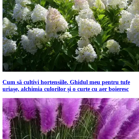
Cum să cultivi hortensiile. Ghidul meu pentru tufe
uriașe, alchimia culorilor și o curte cu aer boieresc