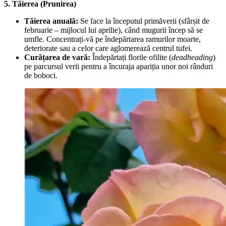
5. Tăierea (Prunirea)
Tăierea anuală:
Se face la începutul primăverii (sfârșit de
februarie – mijlocul lui aprilie), când mugurii încep să se
umfle. Concentrați-vă pe îndepărtarea ramurilor moarte,
deteriorate sau a celor care aglomerează centrul tufei.
Curățarea de vară:
Îndepărtați florile ofilite (
deadheading
)
pe parcursul verii pentru a încuraja apariția unor noi rânduri
de boboci.