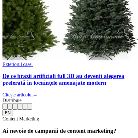
Exteriorul casei
De ce brazii artificiali full 3D au devenit alegerea
preferată în locuințele amenajate modern
Citește articolul
→
Distribuie
EN
Content Marketing
Ai nevoie de campanii de content marketing?