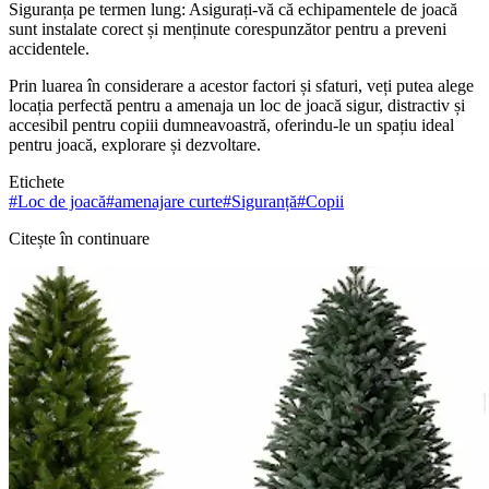
Siguranța pe termen lung: Asigurați-vă că echipamentele de joacă
sunt instalate corect și menținute corespunzător pentru a preveni
accidentele.
Prin luarea în considerare a acestor factori și sfaturi, veți putea alege
locația perfectă pentru a amenaja un loc de joacă sigur, distractiv și
accesibil pentru copiii dumneavoastră, oferindu-le un spațiu ideal
pentru joacă, explorare și dezvoltare.
Etichete
#
Loc de joacă
#
amenajare curte
#
Siguranță
#
Copii
Citește în continuare