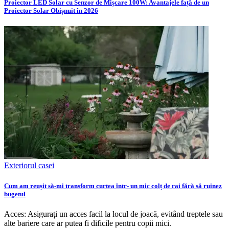
Proiector LED Solar cu Senzor de Mișcare 100W: Avantajele față de un
Proiector Solar Obișnuit în 2026
Exteriorul casei
Cum am reușit să-mi transform curtea într- un mic colț de rai fără să ruinez
bugetul
Acces: Asigurați un acces facil la locul de joacă, evitând treptele sau
alte bariere care ar putea fi dificile pentru copii mici.