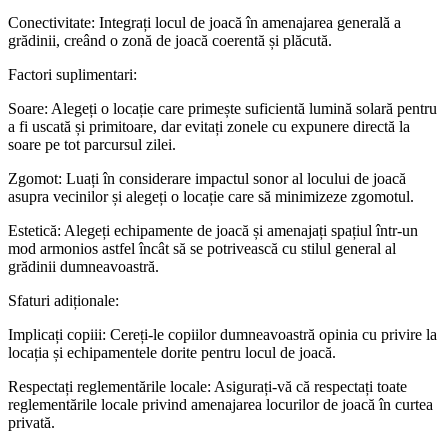
Conectivitate: Integrați locul de joacă în amenajarea generală a
grădinii, creând o zonă de joacă coerentă și plăcută.
Factori suplimentari:
Soare: Alegeți o locație care primește suficientă lumină solară pentru
a fi uscată și primitoare, dar evitați zonele cu expunere directă la
soare pe tot parcursul zilei.
Zgomot: Luați în considerare impactul sonor al locului de joacă
asupra vecinilor și alegeți o locație care să minimizeze zgomotul.
Estetică: Alegeți echipamente de joacă și amenajați spațiul într-un
mod armonios astfel încât să se potrivească cu stilul general al
grădinii dumneavoastră.
Sfaturi adiționale:
Implicați copiii: Cereți-le copiilor dumneavoastră opinia cu privire la
locația și echipamentele dorite pentru locul de joacă.
Respectați reglementările locale: Asigurați-vă că respectați toate
reglementările locale privind amenajarea locurilor de joacă în curtea
privată.