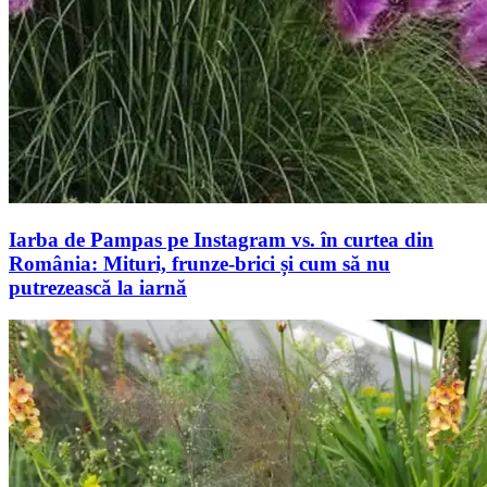
Iarba de Pampas pe Instagram vs. în curtea din
România: Mituri, frunze-brici și cum să nu
putrezească la iarnă