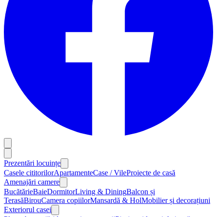
Prezentări locuințe
Casele cititorilor
Apartamente
Case / Vile
Proiecte de casă
Amenajări camere
Bucătărie
Baie
Dormitor
Living & Dining
Balcon și
Terasă
Birou
Camera copiilor
Mansardă & Hol
Mobilier și decorațiuni
Exteriorul casei