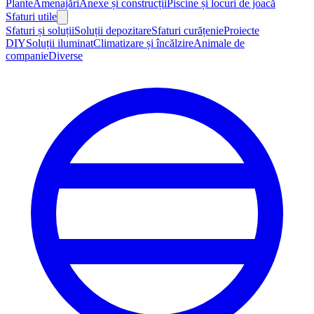
Plante
Amenajări
Anexe și construcții
Piscine și locuri de joacă
Sfaturi utile
Sfaturi și soluții
Soluții depozitare
Sfaturi curățenie
Proiecte
DIY
Soluții iluminat
Climatizare și încălzire
Animale de
companie
Diverse