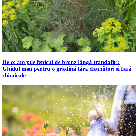
De ce am pus fenicul de bronz lângă trandafiri:
Ghidul meu pentru o grădină fără dăunători și fără
chimicale