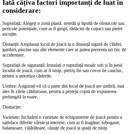
Iată câțiva factori importanți de luat în
considerare:
Suprafață: Alegeți o zonă plană, netedă și lipsită de obstacole sau
pericole potențiale, cum ar fi gropi, rădăcini de copaci sau pietre
ascuțite.
Distanță: Amplasați locul de joacă la o distanță sigură de clădiri,
garduri, piscine sau alte elemente care ar putea prezenta un risc de
accidentare.
Suprafață de siguranță: Instalați o suprafață moale sub și în jurul
locului de joacă, cum ar fi nisip, pietriș fin sau covor de cauciuc,
pentru a amortiza căderile.
Umbra: Asigurați-vă că o parte din locul de joacă are umbră, mai
ales în zilele călduroase, pentru a proteja copiii de expunerea
prelungită la soare.
Distracție:
Varietate: Includeți o varietate de echipamente de joacă pentru a
satisface diferite vârste și interese, cum ar fi leagăne, tobogane,
balansoare, cățărătoare, căsuțe de joacă și spații de nisip.