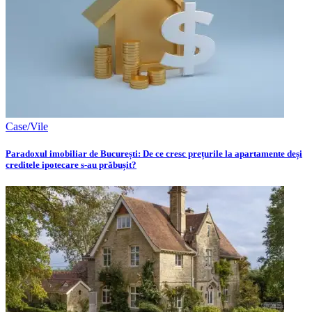
Case/Vile
Paradoxul imobiliar de București: De ce cresc prețurile la apartamente deși
creditele ipotecare s-au prăbușit?