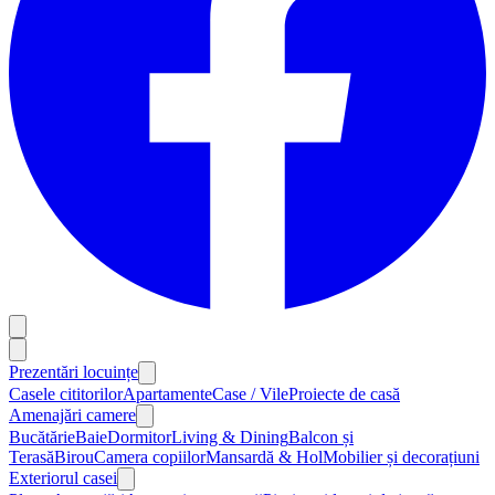
Prezentări locuințe
Casele cititorilor
Apartamente
Case / Vile
Proiecte de casă
Amenajări camere
Bucătărie
Baie
Dormitor
Living & Dining
Balcon și
Terasă
Birou
Camera copiilor
Mansardă & Hol
Mobilier și decorațiuni
Exteriorul casei