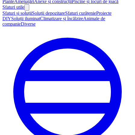
Plante
Amenajări
Anexe și construcții
Piscine și locuri de joacă
Sfaturi utile
Sfaturi și soluții
Soluții depozitare
Sfaturi curățenie
Proiecte
DIY
Soluții iluminat
Climatizare și încălzire
Animale de
companie
Diverse