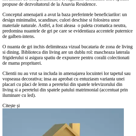
propuse de dezvoltatorul de la Anavia Residence.
Conceptul amenajarii a avut la baza preferintele beneficiarilor: un
design minimalist, scandinav, culori deschise si folosirea unor
materiale naturale. Astfel, a fost aleasa o paleta cromatica neutra,
predomina nuantele de gri pe care se evidentiaza accentele puternice
de galben-intens.
O nuanta de gri inchis delimiteaza vizual bucataria de zona de living
si dining. Biblioteca din living are un dublu rol: mascheaza laterala
frigiderului si asigura spatiu de expunere pentru coralii colectionati
de mama propritarei.
Clientii nu au vrut sa includa in amenajarea locuintei lor tapetul sau
vopseaua decorativa; insa au aprobat cu entuziasm varianta unei
placari cu placi de lemn a peretelui din spatele televizorului din
living si a peretelui din spatele patului matrimonial (accentuat prin
iluminare cu led).
Citește și