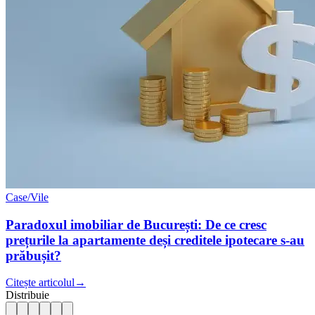
Case/Vile
Paradoxul imobiliar de București: De ce cresc
prețurile la apartamente deși creditele ipotecare s-au
prăbușit?
Citește articolul
→
Distribuie