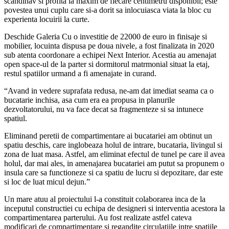
scandinav si profita la maxim de fiecare centimetru disponibil; este
povestea unui cuplu care si-a dorit sa inlocuiasca viata la bloc cu
experienta locuirii la curte.
Deschide Galeria
Cu o investitie de 22000 de euro in finisaje si
mobilier, locuinta dispusa pe doua nivele, a fost finalizata in 2020
sub atenta coordonare a echipei Next Interior. Acestia au amenajat
open space-ul de la parter si dormitorul matrmonial situat la etaj,
restul spatiilor urmand a fi amenajate in curand.
“Avand in vedere suprafata redusa, ne-am dat imediat seama ca o
bucatarie inchisa, asa cum era ea propusa in planurile
dezvoltatorului, nu va face decat sa fragmenteze si sa intunece
spatiul.
Eliminand peretii de compartimentare ai bucatariei am obtinut un
spatiu deschis, care inglobeaza holul de intrare, bucataria, livingul si
zona de luat masa. Astfel, am eliminat efectul de tunel pe care il avea
holul, dar mai ales, in amenajarea bucatariei am putut sa propunem o
insula care sa functioneze si ca spatiu de lucru si depozitare, dar este
si loc de luat micul dejun.”
Un mare atuu al proiectului l-a constituit colaborarea inca de la
inceputul constructiei cu echipa de designeri si interventia acestora la
compartimentarea parterului. Au fost realizate astfel cateva
modificari de compartimentare si regandite circulatiile intre spatiile