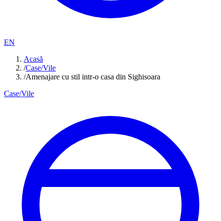
EN
Acasă
/
Case/Vile
/
Amenajare cu stil intr-o casa din Sighisoara
Case/Vile