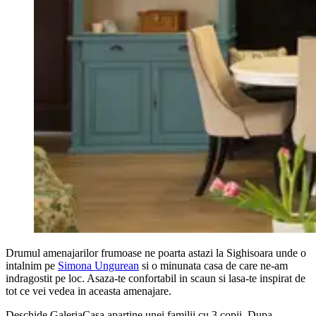
Drumul amenajarilor frumoase ne poarta astazi la Sighisoara unde o
intalnim pe
Simona Ungurean
si o minunata casa de care ne-am
indragostit pe loc. Asaza-te confortabil in scaun si lasa-te inspirat de
tot ce vei vedea in aceasta amenajare.
Deschide GaleriaCasa apartine unei familii cu 3 copii. Dupa