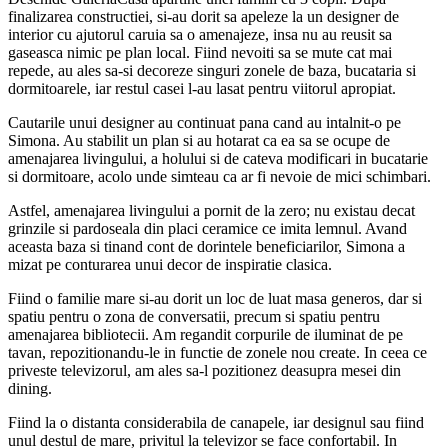
finalizarea constructiei, si-au dorit sa apeleze la un designer de
interior cu ajutorul caruia sa o amenajeze, insa nu au reusit sa
gaseasca nimic pe plan local. Fiind nevoiti sa se mute cat mai
repede, au ales sa-si decoreze singuri zonele de baza, bucataria si
dormitoarele, iar restul casei l-au lasat pentru viitorul apropiat.
Cautarile unui designer au continuat pana cand au intalnit-o pe
Simona. Au stabilit un plan si au hotarat ca ea sa se ocupe de
amenajarea livingului, a holului si de cateva modificari in bucatarie
si dormitoare, acolo unde simteau ca ar fi nevoie de mici schimbari.
Astfel, amenajarea livingului a pornit de la zero; nu existau decat
grinzile si pardoseala din placi ceramice ce imita lemnul. Avand
aceasta baza si tinand cont de dorintele beneficiarilor, Simona a
mizat pe conturarea unui decor de inspiratie clasica.
Fiind o familie mare si-au dorit un loc de luat masa generos, dar si
spatiu pentru o zona de conversatii, precum si spatiu pentru
amenajarea bibliotecii. Am regandit corpurile de iluminat de pe
tavan, repozitionandu-le in functie de zonele nou create. In ceea ce
priveste televizorul, am ales sa-l pozitionez deasupra mesei din
dining.
Fiind la o distanta considerabila de canapele, iar designul sau fiind
unul destul de mare, privitul la televizor se face confortabil. In