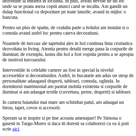
dezordine la intrarea in locuinta. In plus, aveau nevoie de un loc
unde sa se poata aseza copiii atunci cand se incalta. Am gandit un
dulap functional cu depozitare pe toate laturile, avand in mijloc o
bancuta.
Pentru un plus de spatiu, de cealalta parte a holului am instalat si o
comoda avand astfel loc pentru cateva decoratiuni.
Nuantele de turcoaz ale tapetului ales in hol continua linia cromatica
dezvoltata in living. Atentia pentru detalii merge pana la corpurile de
iluminat; de exemplu, lustra din hol a fost vopsita pentru a se apropia
de motivul turcoazului.
Interventiile in celelalte camere au fost in special la nivelul
accesoriilor si decoratiunilor. Astfel, in bucatarie am adus un strop de
personalitate adaugand draperii, tablouri, comoda, oglinda. In
dormitorul matrimonial am pastrat mobila existenta si corpurile de
iluminat si am adaugat textile (cuvertura, perne, draperii) si tablouri.
In camera baiatului mai mare am schimbat patul, am adaugat un
birou, tapet, covor si accesorii.
Speram sa te inspire si pe tine aceasta amenajare! Pe Simona o
gasesti in Targu-Mures si daca iti doresti sa colaborezi cu ea ii poti
scrie
aici
.