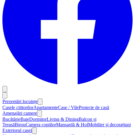
Prezentări locuințe
Casele cititorilor
Apartamente
Case / Vile
Proiecte de casă
Amenajări camere
Bucătărie
Baie
Dormitor
Living & Dining
Balcon și
Terasă
Birou
Camera copiilor
Mansardă & Hol
Mobilier și decorațiuni
Exteriorul casei