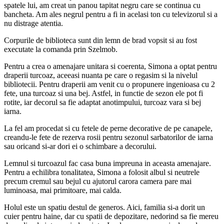
spatele lui, am creat un panou tapitat negru care se continua cu
bancheta. Am ales negrul pentru a fi in acelasi ton cu televizorul si a
nu distrage atentia.
Corpurile de biblioteca sunt din lemn de brad vopsit si au fost
executate la comanda prin Szelmob.
Pentru a crea o amenajare unitara si coerenta, Simona a optat pentru
draperii turcoaz, aceeasi nuanta pe care o regasim si la nivelul
bibliotecii. Pentru draperii am venit cu o propunere ingenioasa cu 2
fete, una turcoaz si una bej. Astfel, in functie de sezon ele pot fi
rotite, iar decorul sa fie adaptat anotimpului, turcoaz vara si bej
iarna.
La fel am procedat si cu fetele de perne decorative de pe canapele,
creandu-le fete de rezerva rosii pentru sezonul sarbatorilor de iarna
sau oricand si-ar dori ei o schimbare a decorului.
Lemnul si turcoazul fac casa buna impreuna in aceasta amenajare.
Pentru a echilibra tonalitatea, Simona a folosit albul si neutrele
precum cremul sau bejul cu ajutorul carora camera pare mai
luminoasa, mai primitoare, mai calda.
Holul este un spatiu destul de generos. Aici, familia si-a dorit un
cuier pentru haine, dar cu spatii de depozitare, nedorind sa fie mereu