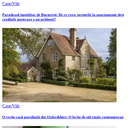
Case/Vile
Paradoxul imobiliar de București: De ce cresc prețurile la apartamente deși
creditele ipotecare s-au prăbușit?
Case/Vile
O veche casă parohială din Oxfordshire: O lecție de stil rustic contemporan