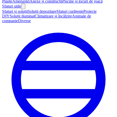
Plante
Amenajări
Anexe și construcții
Piscine și locuri de joacă
Sfaturi utile
Sfaturi și soluții
Soluții depozitare
Sfaturi curățenie
Proiecte
DIY
Soluții iluminat
Climatizare și încălzire
Animale de
companie
Diverse