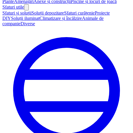
Plante
Amenajări
Anexe și construcții
Piscine și locuri de joacă
Sfaturi utile
Sfaturi și soluții
Soluții depozitare
Sfaturi curățenie
Proiecte
DIY
Soluții iluminat
Climatizare și încălzire
Animale de
companie
Diverse