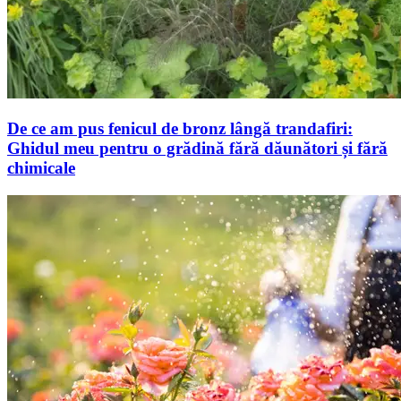
De ce am pus fenicul de bronz lângă trandafiri:
Ghidul meu pentru o grădină fără dăunători și fără
chimicale