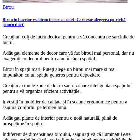
Birou
Birou în interior vs. birou în curtea casei: Care este alegerea potrivită
pentru tine?
Creați un colț de lucru dedicat pentru a vă concentra pe sarcinile de
lucru.
Adăugați elemente de decor care vă fac biroul mai personal, dar nu
exagerați cu decorul pentru a nu încărca spațiul.
Birou în spații mari: Puteți alege un birou mai mare și mai
impunător, cu un spațiu generos pentru depozitare.
Creați mai multe zone de lucru sau o zonare inteligentă a spațiului
pentru a vă organiza eficient activitățile.
Investiți în mobilier de calitate și în scaune ergonomice pentru a
asigura confortul pe termen lung.
Adăugați plante de interior pentru o notă naturală, plină de
prospețime în spațiu.
Indiferent de dimensiunea biroului, asigurați-vă că iluminatul este
adecvat, astfel încât să aveți o iluminare bună pentru activitățile de