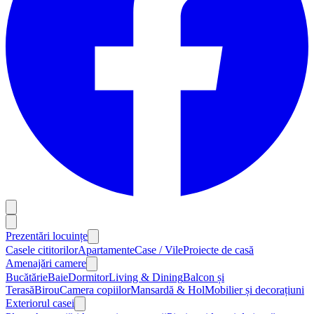
Prezentări locuințe
Casele cititorilor
Apartamente
Case / Vile
Proiecte de casă
Amenajări camere
Bucătărie
Baie
Dormitor
Living & Dining
Balcon și
Terasă
Birou
Camera copiilor
Mansardă & Hol
Mobilier și decorațiuni
Exteriorul casei