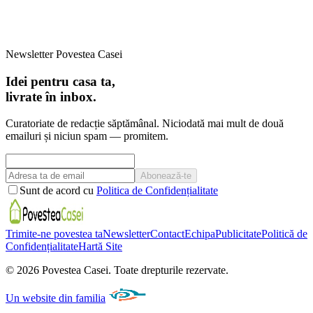
Newsletter Povestea Casei
Idei pentru casa ta,
livrate în inbox.
Curatoriate de redacție săptămânal. Niciodată mai mult de două
emailuri și niciun spam — promitem.
Abonează-te
Sunt de acord cu
Politica de Confidențialitate
Trimite-ne povestea ta
Newsletter
Contact
Echipa
Publicitate
Politică de
Confidențialitate
Hartă Site
©
2026
Povestea Casei.
Toate drepturile rezervate.
Un website din familia