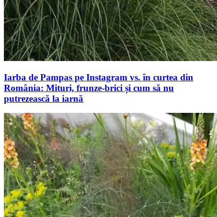
Iarba de Pampas pe Instagram vs. în curtea din
România: Mituri, frunze-brici și cum să nu
putrezească la iarnă