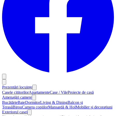
Prezentări locuințe
Casele cititorilor
Apartamente
Case / Vile
Proiecte de casă
Amenajări camere
Bucătărie
Baie
Dormitor
Living & Dining
Balcon și
Terasă
Birou
Camera copiilor
Mansardă & Hol
Mobilier și decorațiuni
Exteriorul casei