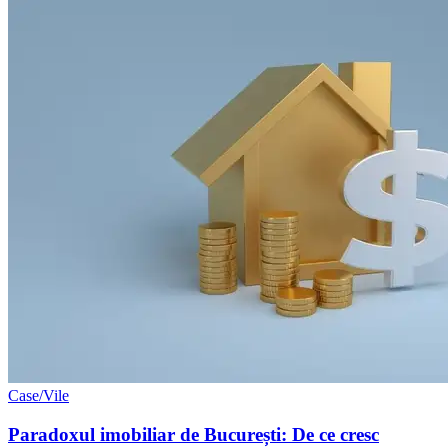
Case/Vile
Paradoxul imobiliar de București: De ce cresc