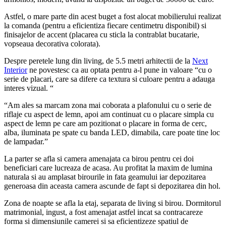
Astfel, o mare parte din acest buget a fost alocat mobilierului realizat
la comanda (pentru a eficientiza fiecare centimetru disponibil) si
finisajelor de accent (placarea cu sticla la contrablat bucatarie,
vopseaua decorativa colorata).
Despre peretele lung din living, de 5.5 metri arhitectii de la
Next
Interior
ne povestesc ca au optata pentru a-l pune in valoare “cu o
serie de placari, care sa difere ca textura si culoare pentru a adauga
interes vizual. “
“Am ales sa marcam zona mai coborata a plafonului cu o serie de
riflaje cu aspect de lemn, apoi am continuat cu o placare simpla cu
aspect de lemn pe care am pozitionat o placare in forma de cerc,
alba, iluminata pe spate cu banda LED, dimabila, care poate tine loc
de lampadar.”
La parter se afla si camera amenajata ca birou pentru cei doi
beneficiari care lucreaza de acasa. Au profitat la maxim de lumina
naturala si au amplasat birourile in fata geamului iar depozitarea
generoasa din aceasta camera ascunde de fapt si depozitarea din hol.
Zona de noapte se afla la etaj, separata de living si birou. Dormitorul
matrimonial, ingust, a fost amenajat astfel incat sa contracareze
forma si dimensiunile camerei si sa eficientizeze spatiul de