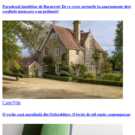
Paradoxul imobiliar de București: De ce cresc prețurile la apartamente deși
creditele ipotecare s-au prăbușit?
Case/Vile
O veche casă parohială din Oxfordshire: O lecție de stil rustic contemporan