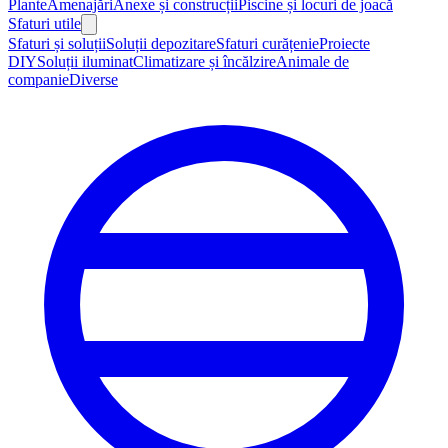
Plante
Amenajări
Anexe și construcții
Piscine și locuri de joacă
Sfaturi utile
Sfaturi și soluții
Soluții depozitare
Sfaturi curățenie
Proiecte
DIY
Soluții iluminat
Climatizare și încălzire
Animale de
companie
Diverse