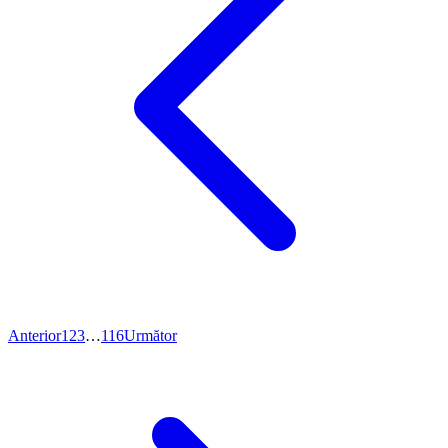
Anterior
1
2
3
…
116
Următor