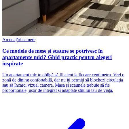
Amenajări camere
Ce modele de mese și scaune se potrivesc în
apartamente mici? Ghid practic pentru alegeri
inspirate
Un apartament mic te obligă să fii atent la fiecare centimetru. Vrei o
zonă de dining confortabilă, dar nu îți permiți să blochezi circulația
sau să încarci vizual camera. Masa și scaunele trebuie să fie
proporționale, ușor de integrat și adaptate stilului tău de viață.