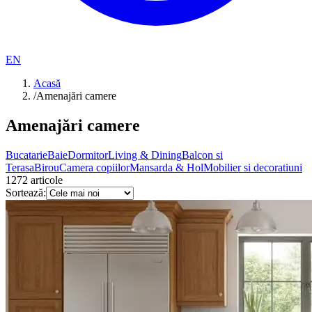
EN
Acasă
/
Amenajări camere
Amenajări camere
Bucatarie
Baie
Dormitor
Living & Dining
Balcon si
Terasa
Birou
Camera copiilor
Mansarda & Hol
Mobilier si decoratiuni
1272
articole
Sortează: