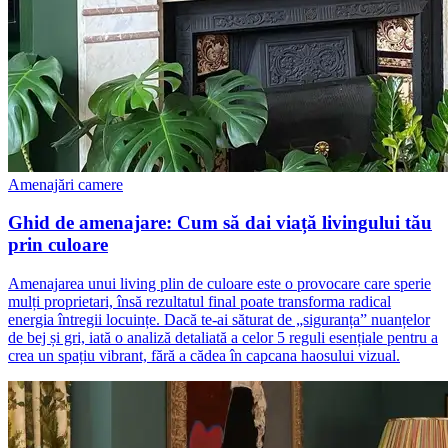
Amenajări camere
Ghid de amenajare: Cum să dai viață livingului tău
prin culoare
Amenajarea unui living plin de culoare este o provocare care sperie
mulți proprietari, însă rezultatul final poate transforma radical
energia întregii locuințe. Dacă te-ai săturat de „siguranța” nuanțelor
de bej și gri, iată o analiză detaliată a celor 5 reguli esențiale pentru a
crea un spațiu vibrant, fără a cădea în capcana haosului vizual.