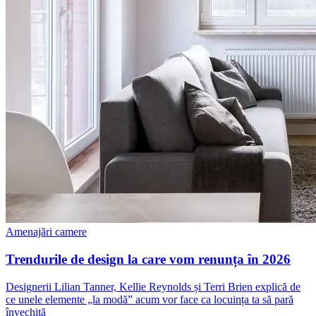
Amenajări camere
Trendurile de design la care vom renunța în 2026
Designerii Lilian Tanner, Kellie Reynolds și Terri Brien explică de
ce unele elemente „la modă” acum vor face ca locuința ta să pară
învechită