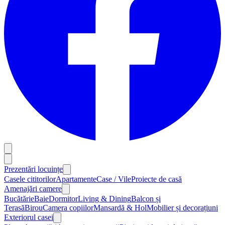
Prezentări locuințe
Casele cititorilor
Apartamente
Case / Vile
Proiecte de casă
Amenajări camere
Bucătărie
Baie
Dormitor
Living & Dining
Balcon și
Terasă
Birou
Camera copiilor
Mansardă & Hol
Mobilier și decorațiuni
Exteriorul casei