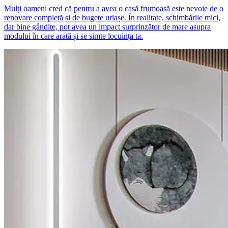
Mulți oameni cred că pentru a avea o casă frumoasă este nevoie de o
renovare completă și de bugete uriașe. În realitate, schimbările mici,
dar bine gândite, pot avea un impact surprinzător de mare asupra
modului în care arată și se simte locuința ta.