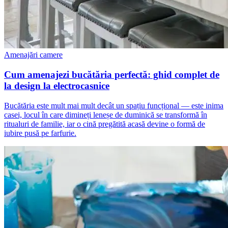
Amenajări camere
Cum amenajezi bucătăria perfectă: ghid complet de
la design la electrocasnice
Bucătăria este mult mai mult decât un spațiu funcțional — este inima
casei, locul în care dimineți leneșe de duminică se transformă în
ritualuri de familie, iar o cină pregătită acasă devine o formă de
iubire pusă pe farfurie.