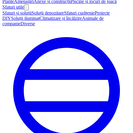
Plante
Amenajări
Anexe și construcții
Piscine și locuri de joacă
Sfaturi utile
Sfaturi și soluții
Soluții depozitare
Sfaturi curățenie
Proiecte
DIY
Soluții iluminat
Climatizare și încălzire
Animale de
companie
Diverse