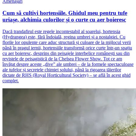
Amenajări
Cum să cultivi hortensiile. Ghidul meu pentru tufe
uriașe, alchimia culorilor și o curte cu aer boieresc
Dacă trandafirul este regele incontestabil al soarelui, hortensia
(Hydrangea) este, fără îndoială, regina umbrei și a nostalgiei. Cu
florile lor opulente care aduc structură și culoare de la mijlocul verii
până în pragul iernii, hortensiile transformă orice curte într-un spațiu
cu aer boieresc, desprins din peisajele interbelice românești sau din
revistele de peisagistică de la Chelsea Flower Show. Tot ce am
învățat despre aceste „dive” ale umbrei – de la formele spectaculoase
ale tufelor și secretele chimiei solului, până la rigoarea tăierilor
dictate de RHS (Royal Horticultural Society) – se află în acest ghid
complet.