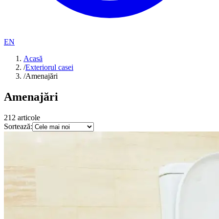
EN
Acasă
/
Exteriorul casei
/
Amenajări
Amenajări
212
articole
Sortează: