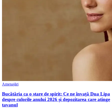
Amenajări
Bucătăria ca o stare de spirit: Ce ne învață Dua Lipa
despre culorile anului 2026 și depozitarea care atinge
tavanul