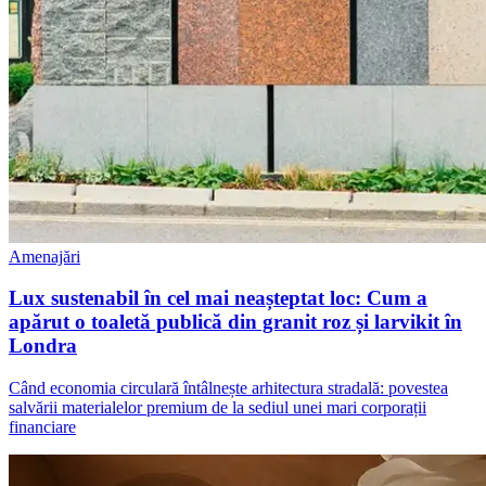
Amenajări
Lux sustenabil în cel mai neașteptat loc: Cum a
apărut o toaletă publică din granit roz și larvikit în
Londra
Când economia circulară întâlnește arhitectura stradală: povestea
salvării materialelor premium de la sediul unei mari corporații
financiare