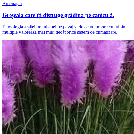
Amenajări
Greșeala care îți distruge grădina pe caniculă.
Etimologia arșiței, mitul apei pe pavaj și de ce un arbore cu tulpini
multiple valorează mai mult decât orice sistem de climatizare.