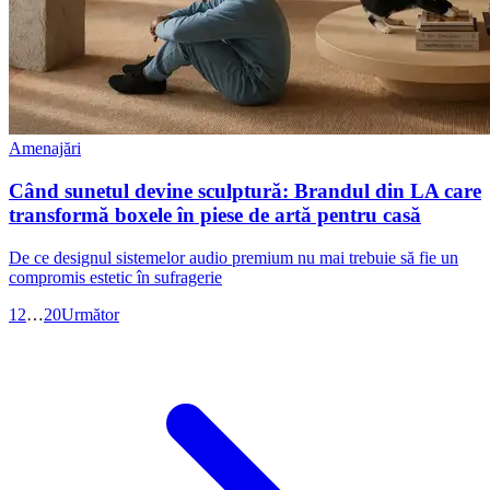
Amenajări
Când sunetul devine sculptură: Brandul din LA care
transformă boxele în piese de artă pentru casă
De ce designul sistemelor audio premium nu mai trebuie să fie un
compromis estetic în sufragerie
1
2
…
20
Următor