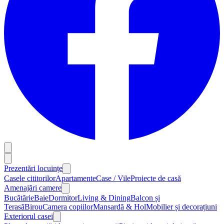
Prezentări locuințe
Casele cititorilor
Apartamente
Case / Vile
Proiecte de casă
Amenajări camere
Bucătărie
Baie
Dormitor
Living & Dining
Balcon și
Terasă
Birou
Camera copiilor
Mansardă & Hol
Mobilier și decorațiuni
Exteriorul casei