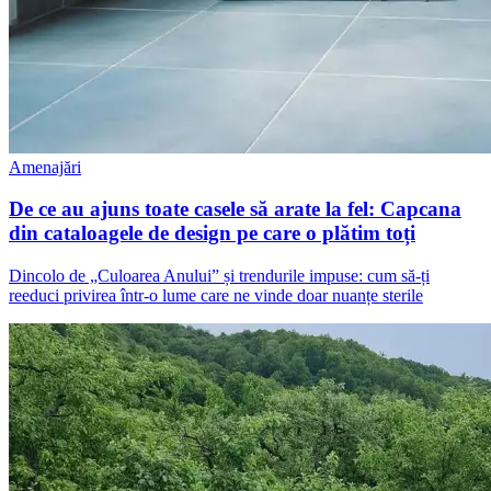
Amenajări
De ce au ajuns toate casele să arate la fel: Capcana
din cataloagele de design pe care o plătim toți
Dincolo de „Culoarea Anului” și trendurile impuse: cum să-ți
reeduci privirea într-o lume care ne vinde doar nuanțe sterile