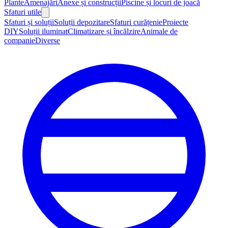
Plante
Amenajări
Anexe și construcții
Piscine și locuri de joacă
Sfaturi utile
Sfaturi și soluții
Soluții depozitare
Sfaturi curățenie
Proiecte
DIY
Soluții iluminat
Climatizare și încălzire
Animale de
companie
Diverse