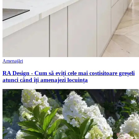
Amenajări
RA Design - Cum să eviți cele mai costisitoare greșeli
atunci când îți amenajezi locuința