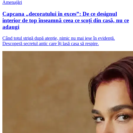
Amenajări
Capcana „decoratului în exces”: De ce designul
interior de top înseamnă ceea ce scoți din casă, nu ce
adaugi
Când totul strigă după atenție, nimic nu mai iese în evidență.
Descoperă secretul antic care îți lasă casa să respire.