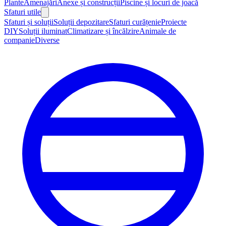
Plante
Amenajări
Anexe și construcții
Piscine și locuri de joacă
Sfaturi utile
Sfaturi și soluții
Soluții depozitare
Sfaturi curățenie
Proiecte
DIY
Soluții iluminat
Climatizare și încălzire
Animale de
companie
Diverse