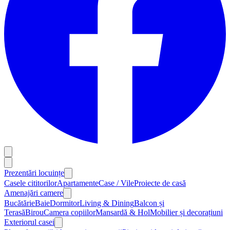
Prezentări locuințe
Casele cititorilor
Apartamente
Case / Vile
Proiecte de casă
Amenajări camere
Bucătărie
Baie
Dormitor
Living & Dining
Balcon și
Terasă
Birou
Camera copiilor
Mansardă & Hol
Mobilier și decorațiuni
Exteriorul casei