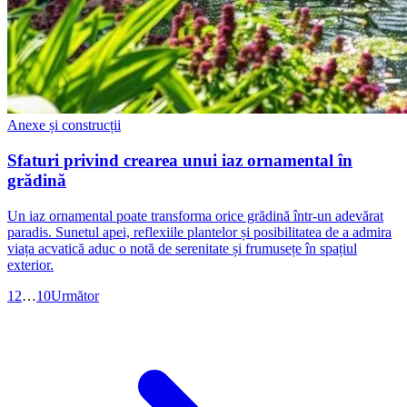
Anexe și construcții
Sfaturi privind crearea unui iaz ornamental în
grădină
Un iaz ornamental poate transforma orice grădină într-un adevărat
paradis. Sunetul apei, reflexiile plantelor și posibilitatea de a admira
viața acvatică aduc o notă de serenitate și frumusețe în spațiul
exterior.
1
2
…
10
Următor