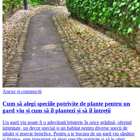
Anexe și construcții
Cum să alegi speciile potrivite de plante pentru un
gard viu și cum să îl plantezi și să îl întreții
Un gard viu poate fi o adevărată bijuterie în orice grădină, oferind
intimitate, un decor special și un habitat pentru diverse specii de
păsări și insecte benefice. Pentru a te bucura de un gard viu sănătos
și frumos, este important să alegi speciile potrivite și să le oferi