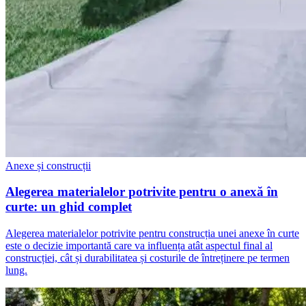
Anexe și construcții
Alegerea materialelor potrivite pentru o anexă în
curte: un ghid complet
Alegerea materialelor potrivite pentru construcția unei anexe în curte
este o decizie importantă care va influența atât aspectul final al
construcției, cât și durabilitatea și costurile de întreținere pe termen
lung.