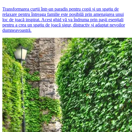
Transformarea curții într-un paradis pentru copii și un spațiu de
relaxare pentru întreaga familie este posibilă prin amenajarea unui
loc de joacă inspirat. Acest ghid vă va îndruma prin pașii esențiali
pentru a crea un spațiu de joacă sigur, distractiv și adaptat nevoilor
dumneavoastră.