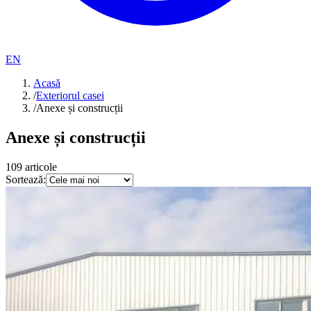
EN
Acasă
/
Exteriorul casei
/
Anexe și construcții
Anexe și construcții
109
articole
Sortează: