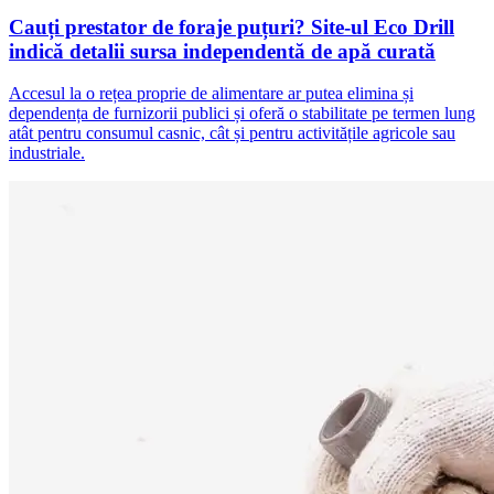
Cauți prestator de foraje puțuri? Site-ul Eco Drill
indică detalii sursa independentă de apă curată
Accesul la o rețea proprie de alimentare ar putea elimina și
dependența de furnizorii publici și oferă o stabilitate pe termen lung
atât pentru consumul casnic, cât și pentru activitățile agricole sau
industriale.