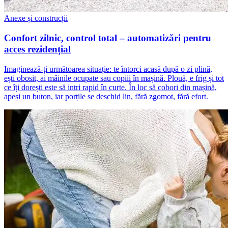
Anexe și construcții
Confort zilnic, control total – automatizări pentru
acces rezidențial
Imaginează-ți următoarea situație: te întorci acasă după o zi plină,
ești obosit, ai mâinile ocupate sau copiii în mașină. Plouă, e frig și tot
ce îți dorești este să intri rapid în curte. În loc să cobori din mașină,
apeși un buton, iar porțile se deschid lin, fără zgomot, fără efort.