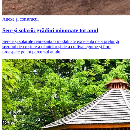
Anexe și construcții
Sere și solarii: grădini minunate tot anul
Serele și solariile reprezintă o modalitate excelentă de a prelungi
sezonul de creștere a plantelor și de a cultiva legume și flori
proaspete pe tot parcursul anului.