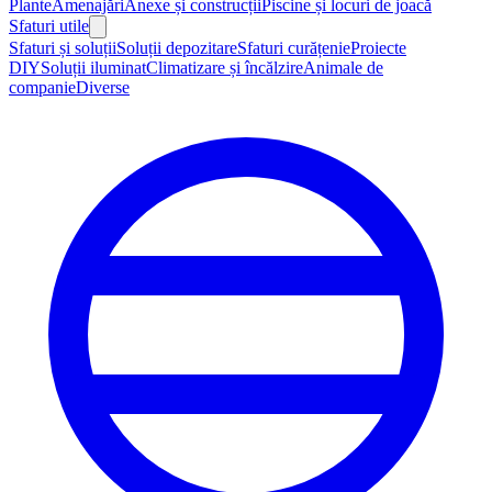
Plante
Amenajări
Anexe și construcții
Piscine și locuri de joacă
Sfaturi utile
Sfaturi și soluții
Soluții depozitare
Sfaturi curățenie
Proiecte
DIY
Soluții iluminat
Climatizare și încălzire
Animale de
companie
Diverse