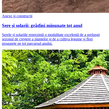
Anexe și construcții
Sere și solarii: grădini minunate tot anul
Serele și solariile reprezintă o modalitate excelentă de a prelungi
sezonul de creștere a plantelor și de a cultiva legume și flori
proaspete pe tot parcursul anului.