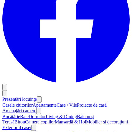
Prezentări locuințe
Casele cititorilor
Apartamente
Case / Vile
Proiecte de casă
Amenajări camere
Bucătărie
Baie
Dormitor
Living & Dining
Balcon și
Terasă
Birou
Camera copiilor
Mansardă & Hol
Mobilier și decorațiuni
Exteriorul casei