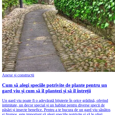
Anexe și construcții
Cum să alegi speciile potrivite de plante pentru un
gard viu și cum să îl plantezi și să îl întreții
Un gard viu poate fi o adevărată bijuterie în orice grădină, oferind
intimitate, un decor special și un habitat pentru diverse specii de
păsări și insecte benefice. Pentru a te bucura de un gard viu sănătos
și frumos, este important să alegi speciile potrivite și să le oferi