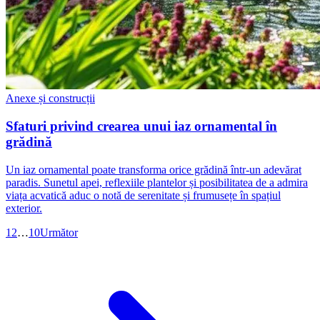
Anexe și construcții
Sfaturi privind crearea unui iaz ornamental în
grădină
Un iaz ornamental poate transforma orice grădină într-un adevărat
paradis. Sunetul apei, reflexiile plantelor și posibilitatea de a admira
viața acvatică aduc o notă de serenitate și frumusețe în spațiul
exterior.
1
2
…
10
Următor