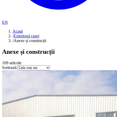
EN
Acasă
/
Exteriorul casei
/
Anexe și construcții
Anexe și construcții
109
articole
Sortează: