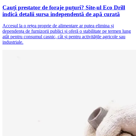
Cauți prestator de foraje puțuri? Site-ul Eco Drill
indică detalii sursa independentă de apă curată
Accesul la o rețea proprie de alimentare ar putea elimina și
dependența de furnizorii publici și oferă o stabilitate pe termen lung
atât pentru consumul casnic, cât și pentru activitățile agricole sau
industriale.