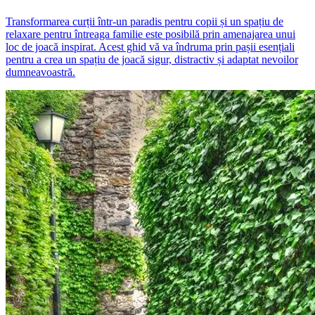
Transformarea curții într-un paradis pentru copii și un spațiu de
relaxare pentru întreaga familie este posibilă prin amenajarea unui
loc de joacă inspirat. Acest ghid vă va îndruma prin pașii esențiali
pentru a crea un spațiu de joacă sigur, distractiv și adaptat nevoilor
dumneavoastră.