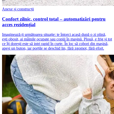
Anexe și construcții
Confort zilnic, control total – automatizări pentru
acces rezidențial
Imaginează-ți următoarea situație: te întorci acasă după o zi plină,
ești obosit, ai mâinile ocupate sau copiii în mașină. Plouă, e frig și tot
ce îți dorești este să intri rapid în curte. În loc să cobori din mașină,
apeși un buton, iar porțile se deschid lin, fără zgomot, fără efort.