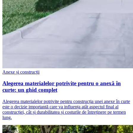
Anexe și construcții
Alegerea materialelor potrivite pentru o anexă în
curte: un ghid complet
Alegerea materialelor potrivite pentru construcția unei anexe în curte
este o decizie importantă care va influența atât aspectul final al
construcției, cât și durabilitatea și costurile de întreținere pe termen
lung.