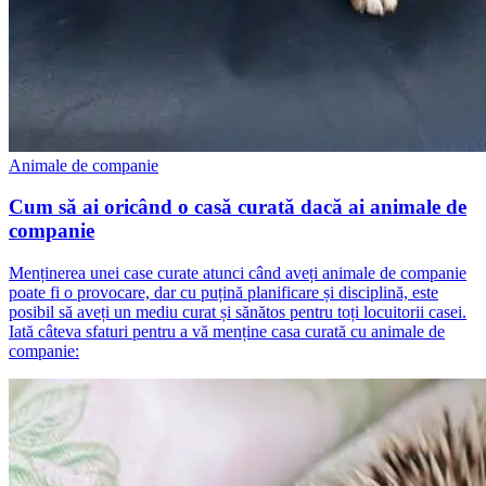
Animale de companie
Cum să ai oricând o casă curată dacă ai animale de
companie
Menținerea unei case curate atunci când aveți animale de companie
poate fi o provocare, dar cu puțină planificare și disciplină, este
posibil să aveți un mediu curat și sănătos pentru toți locuitorii casei.
Iată câteva sfaturi pentru a vă menține casa curată cu animale de
companie: