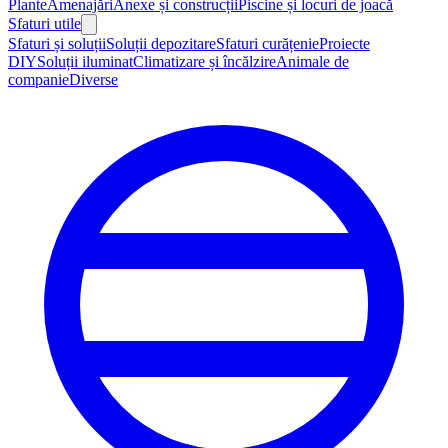
Plante
Amenajări
Anexe și construcții
Piscine și locuri de joacă
Sfaturi utile
Sfaturi și soluții
Soluții depozitare
Sfaturi curățenie
Proiecte
DIY
Soluții iluminat
Climatizare și încălzire
Animale de
companie
Diverse