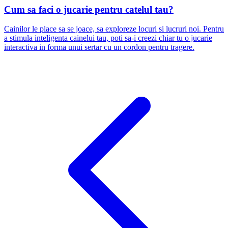
Cum sa faci o jucarie pentru catelul tau?
Cainilor le place sa se joace, sa exploreze locuri si lucruri noi. Pentru
a stimula inteligenta cainelui tau, poti sa-i creezi chiar tu o jucarie
interactiva in forma unui sertar cu un cordon pentru tragere.