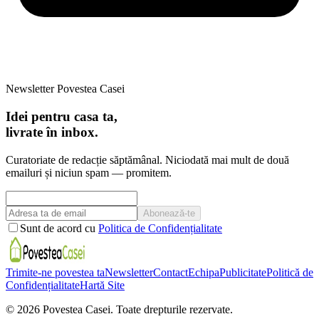
Newsletter Povestea Casei
Idei pentru casa ta,
livrate în inbox.
Curatoriate de redacție săptămânal. Niciodată mai mult de două
emailuri și niciun spam — promitem.
Abonează-te
Sunt de acord cu
Politica de Confidențialitate
Trimite-ne povestea ta
Newsletter
Contact
Echipa
Publicitate
Politică de
Confidențialitate
Hartă Site
©
2026
Povestea Casei.
Toate drepturile rezervate.