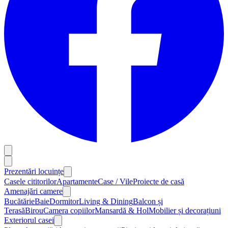
Prezentări locuințe
Casele cititorilor
Apartamente
Case / Vile
Proiecte de casă
Amenajări camere
Bucătărie
Baie
Dormitor
Living & Dining
Balcon și
Terasă
Birou
Camera copiilor
Mansardă & Hol
Mobilier și decorațiuni
Exteriorul casei