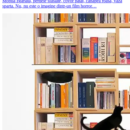
Mobila zgariata, perdele sfasiate, covor patat, canapea roasa, vaza
sparta. Nu, nu este o imagine dintr-un film horror…