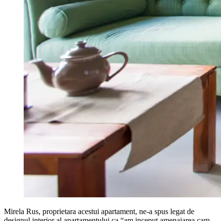
Mirela Rus, proprietara acestui apartament, ne-a spus legat de
designul interior al apartamentului ca “am inceput amenajarea cam