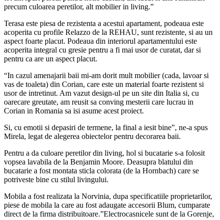
precum culoarea peretilor, alt mobilier in living.”
Terasa este piesa de rezistenta a acestui apartament, podeaua este
acoperita cu profile Relazzo de la REHAU, sunt rezistente, si au un
aspect foarte placut. Podeaua din interiorul apartamentului este
acoperita integral cu gresie pentru a fi mai usor de curatat, dar si
pentru ca are un aspect placut.
“In cazul amenajarii baii mi-am dorit mult mobilier (cada, lavoar si
vas de toaleta) din Corian, care este un material foarte rezistent si
usor de intretinut. Am vazut design-ul pe un site din Italia si, cu
oarecare greutate, am reusit sa conving mesterii care lucrau in
Corian in Romania sa isi asume acest proiect.
Si, cu emotii si depasiri de termene, la final a iesit bine”, ne-a spus
Mirela, legat de alegerea obiectelor pentru decorarea baii.
Pentru a da culoare peretilor din living, hol si bucatarie s-a folosit
vopsea lavabila de la Benjamin Moore. Deasupra blatului din
bucatarie a fost montata sticla colorata (de la Hornbach) care se
potriveste bine cu stilul livingului.
Mobila a fost realizata la Norvinia, dupa specificatiile proprietarilor,
piese de mobila la care au fost adaugate accesorii Blum, cumparate
direct de la firma distribuitoare.”Electrocasnicele sunt de la Gorenje,