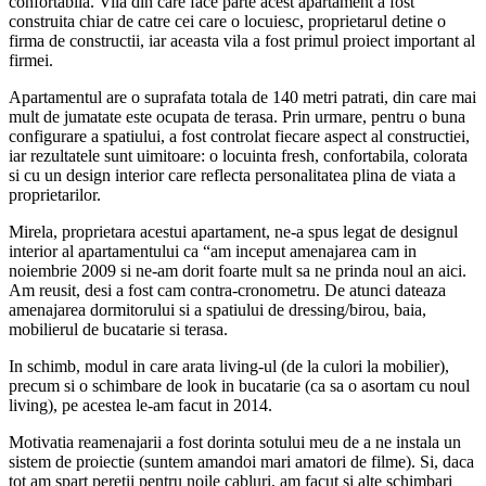
confortabila. Vila din care face parte acest apartament a fost
construita chiar de catre cei care o locuiesc, proprietarul detine o
firma de constructii, iar aceasta vila a fost primul proiect important al
firmei.
Apartamentul are o suprafata totala de 140 metri patrati, din care mai
mult de jumatate este ocupata de terasa. Prin urmare, pentru o buna
configurare a spatiului, a fost controlat fiecare aspect al constructiei,
iar rezultatele sunt uimitoare: o locuinta fresh, confortabila, colorata
si cu un design interior care reflecta personalitatea plina de viata a
proprietarilor.
Mirela, proprietara acestui apartament, ne-a spus legat de designul
interior al apartamentului ca “am inceput amenajarea cam in
noiembrie 2009 si ne-am dorit foarte mult sa ne prinda noul an aici.
Am reusit, desi a fost cam contra-cronometru. De atunci dateaza
amenajarea dormitorului si a spatiului de dressing/birou, baia,
mobilierul de bucatarie si terasa.
In schimb, modul in care arata living-ul (de la culori la mobilier),
precum si o schimbare de look in bucatarie (ca sa o asortam cu noul
living), pe acestea le-am facut in 2014.
Motivatia reamenajarii a fost dorinta sotului meu de a ne instala un
sistem de proiectie (suntem amandoi mari amatori de filme). Si, daca
tot am spart peretii pentru noile cabluri, am facut si alte schimbari