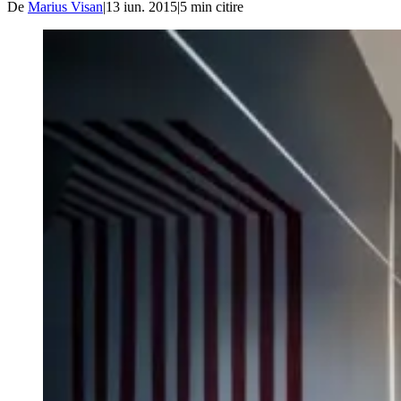
De
Marius Visan
|
13 iun. 2015
|
5
min citire