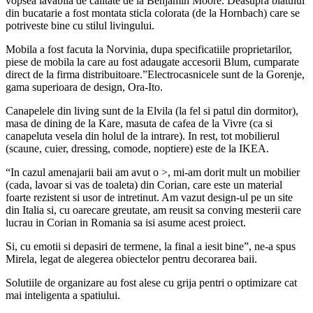
vopsea lavabila de calitate de la Benjamin Moore. Deasupra blatului
din bucatarie a fost montata sticla colorata (de la Hornbach) care se
potriveste bine cu stilul livingului.
Mobila a fost facuta la Norvinia, dupa specificatiile proprietarilor,
piese de mobila la care au fost adaugate accesorii Blum, cumparate
direct de la firma distribuitoare.”Electrocasnicele sunt de la Gorenje,
gama superioara de design, Ora-Ito.
Canapelele din living sunt de la Elvila (la fel si patul din dormitor),
masa de dining de la Kare, masuta de cafea de la Vivre (ca si
canapeluta vesela din holul de la intrare). In rest, tot mobilierul
(scaune, cuier, dressing, comode, noptiere) este de la IKEA.
“In cazul amenajarii baii am avut o >, mi-am dorit mult un mobilier
(cada, lavoar si vas de toaleta) din Corian, care este un material
foarte rezistent si usor de intretinut. Am vazut design-ul pe un site
din Italia si, cu oarecare greutate, am reusit sa conving mesterii care
lucrau in Corian in Romania sa isi asume acest proiect.
Si, cu emotii si depasiri de termene, la final a iesit bine”, ne-a spus
Mirela, legat de alegerea obiectelor pentru decorarea baii.
Solutiile de organizare au fost alese cu grija pentri o optimizare cat
mai inteligenta a spatiului.