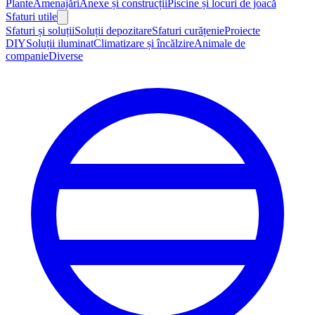
Plante
Amenajări
Anexe și construcții
Piscine și locuri de joacă
Sfaturi utile
Sfaturi și soluții
Soluții depozitare
Sfaturi curățenie
Proiecte
DIY
Soluții iluminat
Climatizare și încălzire
Animale de
companie
Diverse