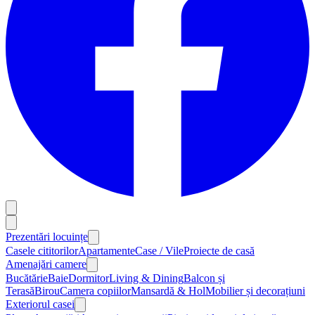
Prezentări locuințe
Casele cititorilor
Apartamente
Case / Vile
Proiecte de casă
Amenajări camere
Bucătărie
Baie
Dormitor
Living & Dining
Balcon și
Terasă
Birou
Camera copiilor
Mansardă & Hol
Mobilier și decorațiuni
Exteriorul casei