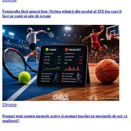
Fotografia fără aparat foto: Vechea tehnică din secolul al XIX-lea care îi
face pe copii să uite de ecrane
Diverse
Ponturi tenis pentru turneele active și ponturi baschet pe meciurile de azi: ce
analizezi?