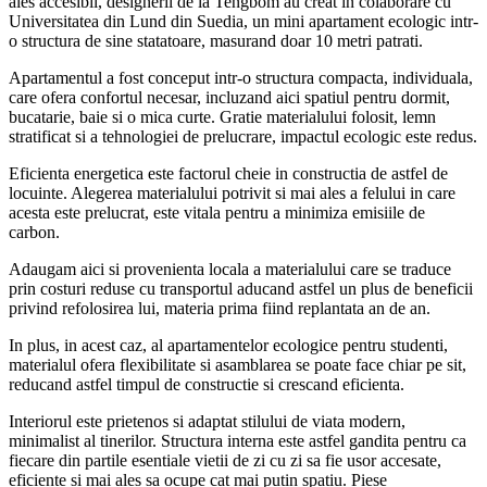
ales accesibil, designerii de la Tengbom au creat in colaborare cu
Universitatea din Lund din Suedia, un mini apartament ecologic intr-
o structura de sine statatoare, masurand doar 10 metri patrati.
Apartamentul a fost conceput intr-o structura compacta, individuala,
care ofera confortul necesar, incluzand aici spatiul pentru dormit,
bucatarie, baie si o mica curte. Gratie materialului folosit, lemn
stratificat si a tehnologiei de prelucrare, impactul ecologic este redus.
Eficienta energetica este factorul cheie in constructia de astfel de
locuinte. Alegerea materialului potrivit si mai ales a felului in care
acesta este prelucrat, este vitala pentru a minimiza emisiile de
carbon.
Adaugam aici si provenienta locala a materialului care se traduce
prin costuri reduse cu transportul aducand astfel un plus de beneficii
privind refolosirea lui, materia prima fiind replantata an de an.
In plus, in acest caz, al apartamentelor ecologice pentru studenti,
materialul ofera flexibilitate si asamblarea se poate face chiar pe sit,
reducand astfel timpul de constructie si crescand eficienta.
Interiorul este prietenos si adaptat stilului de viata modern,
minimalist al tinerilor. Structura interna este astfel gandita pentru ca
fiecare din partile esentiale vietii de zi cu zi sa fie usor accesate,
eficiente si mai ales sa ocupe cat mai putin spatiu. Piese