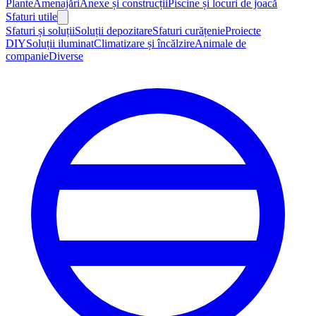
Plante
Amenajări
Anexe și construcții
Piscine și locuri de joacă
Sfaturi utile
Sfaturi și soluții
Soluții depozitare
Sfaturi curățenie
Proiecte
DIY
Soluții iluminat
Climatizare și încălzire
Animale de
companie
Diverse