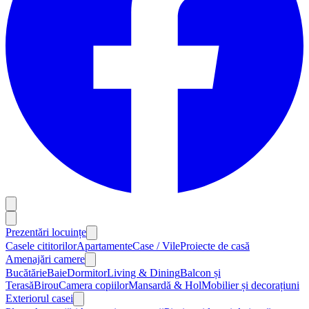
Prezentări locuințe
Casele cititorilor
Apartamente
Case / Vile
Proiecte de casă
Amenajări camere
Bucătărie
Baie
Dormitor
Living & Dining
Balcon și
Terasă
Birou
Camera copiilor
Mansardă & Hol
Mobilier și decorațiuni
Exteriorul casei