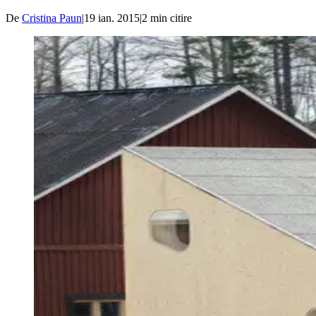
De
Cristina Paun
|
19 ian. 2015
|
2
min citire