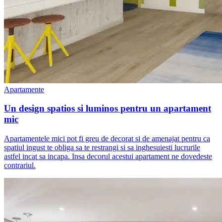
Apartamente
Un design spatios si luminos pentru un apartament
mic
Apartamentele mici pot fi greu de decorat si de amenajat pentru ca
spatiul ingust te obliga sa te restrangi si sa inghesuiesti lucrurile
astfel incat sa incapa. Insa decorul acestui apartament ne dovedeste
contrariul.