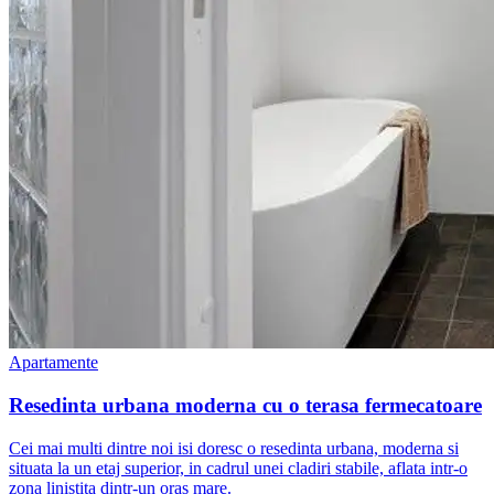
Apartamente
Resedinta urbana moderna cu o terasa fermecatoare
Cei mai multi dintre noi isi doresc o resedinta urbana, moderna si
situata la un etaj superior, in cadrul unei cladiri stabile, aflata intr-o
zona linistita dintr-un oras mare.