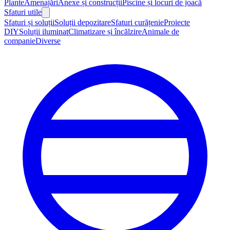
Plante
Amenajări
Anexe și construcții
Piscine și locuri de joacă
Sfaturi utile
Sfaturi și soluții
Soluții depozitare
Sfaturi curățenie
Proiecte
DIY
Soluții iluminat
Climatizare și încălzire
Animale de
companie
Diverse