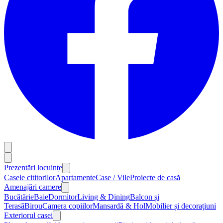
Prezentări locuințe
Casele cititorilor
Apartamente
Case / Vile
Proiecte de casă
Amenajări camere
Bucătărie
Baie
Dormitor
Living & Dining
Balcon și
Terasă
Birou
Camera copiilor
Mansardă & Hol
Mobilier și decorațiuni
Exteriorul casei