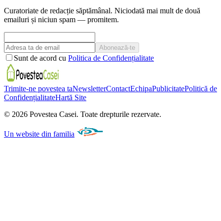
Curatoriate de redacție săptămânal. Niciodată mai mult de două
emailuri și niciun spam — promitem.
Abonează-te
Sunt de acord cu
Politica de Confidențialitate
Trimite-ne povestea ta
Newsletter
Contact
Echipa
Publicitate
Politică de
Confidențialitate
Hartă Site
©
2026
Povestea Casei.
Toate drepturile rezervate.
Un website din familia