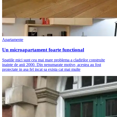
Apartamente
Un microapartament foarte functional
Spatiile mici sunt cea mai mare problema a cladirilor construite
inainte de anii 2000. Din nenumarate motive, acestea au fost
proiectate in asa fel incat sa exista cat mai multe