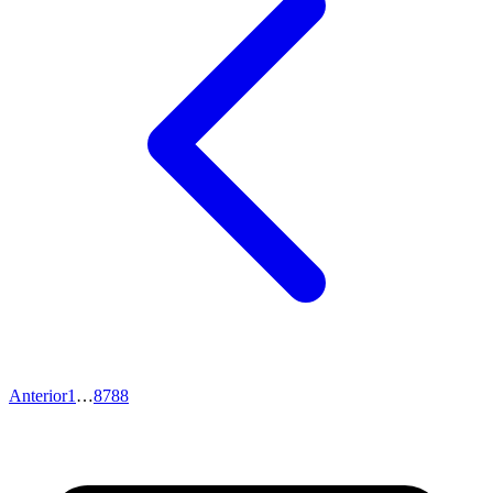
Anterior
1
…
87
88