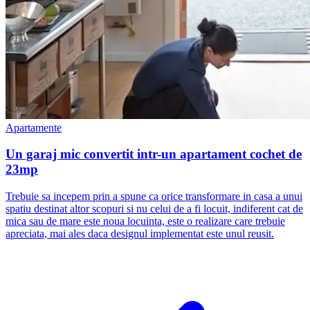
Apartamente
Un garaj mic convertit intr-un apartament cochet de
23mp
Trebuie sa incepem prin a spune ca orice transformare in casa a unui
spatiu destinat altor scopuri si nu celui de a fi locuit, indiferent cat de
mica sau de mare este noua locuinta, este o realizare care trebuie
apreciata, mai ales daca designul implementat este unul reusit.