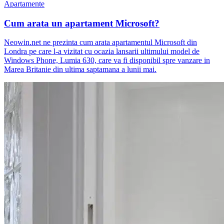
Apartamente
Cum arata un apartament Microsoft?
Neowin.net ne prezinta cum arata apartamentul Microsoft din
Londra pe care l-a vizitat cu ocazia lansarii ultimului model de
Windows Phone, Lumia 630, care va fi disponibil spre vanzare in
Marea Britanie din ultima saptamana a lunii mai.