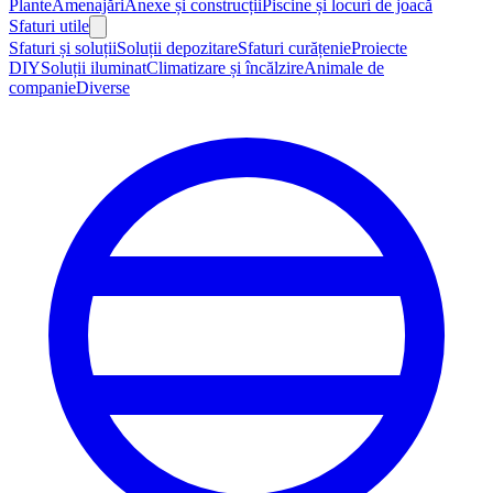
Plante
Amenajări
Anexe și construcții
Piscine și locuri de joacă
Sfaturi utile
Sfaturi și soluții
Soluții depozitare
Sfaturi curățenie
Proiecte
DIY
Soluții iluminat
Climatizare și încălzire
Animale de
companie
Diverse