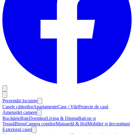
Prezentări locuințe
Casele cititorilor
Apartamente
Case / Vile
Proiecte de casă
Amenajări camere
Bucătărie
Baie
Dormitor
Living & Dining
Balcon și
Terasă
Birou
Camera copiilor
Mansardă & Hol
Mobilier și decorațiuni
Exteriorul casei