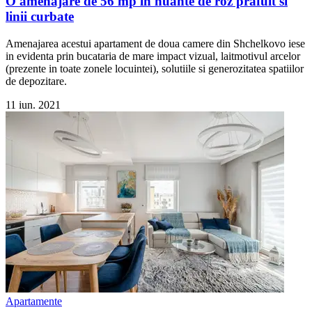
O amenajare de 56 mp in nuante de roz prafuit si
linii curbate
Amenajarea acestui apartament de doua camere din Shchelkovo iese
in evidenta prin bucataria de mare impact vizual, laitmotivul arcelor
(prezente in toate zonele locuintei), solutiile si generozitatea spatiilor
de depozitare.
11 iun. 2021
Apartamente