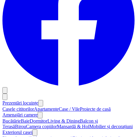
Prezentări locuințe
Casele cititorilor
Apartamente
Case / Vile
Proiecte de casă
Amenajări camere
Bucătărie
Baie
Dormitor
Living & Dining
Balcon și
Terasă
Birou
Camera copiilor
Mansardă & Hol
Mobilier și decorațiuni
Exteriorul casei