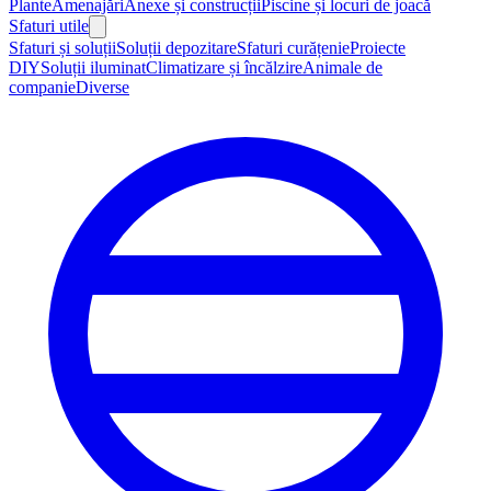
Plante
Amenajări
Anexe și construcții
Piscine și locuri de joacă
Sfaturi utile
Sfaturi și soluții
Soluții depozitare
Sfaturi curățenie
Proiecte
DIY
Soluții iluminat
Climatizare și încălzire
Animale de
companie
Diverse