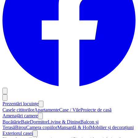
Prezentări locuințe
Casele cititorilor
Apartamente
Case / Vile
Proiecte de casă
Amenajări camere
Bucătărie
Baie
Dormitor
Living & Dining
Balcon și
Terasă
Birou
Camera copiilor
Mansardă & Hol
Mobilier și decorațiuni
Exteriorul casei