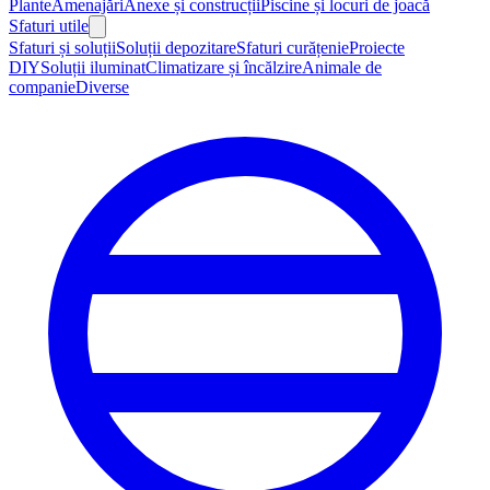
Plante
Amenajări
Anexe și construcții
Piscine și locuri de joacă
Sfaturi utile
Sfaturi și soluții
Soluții depozitare
Sfaturi curățenie
Proiecte
DIY
Soluții iluminat
Climatizare și încălzire
Animale de
companie
Diverse