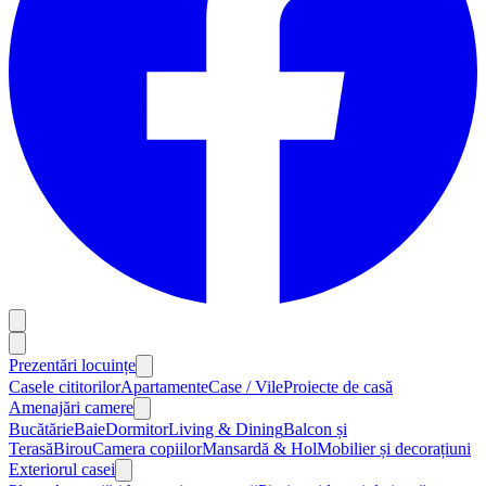
Prezentări locuințe
Casele cititorilor
Apartamente
Case / Vile
Proiecte de casă
Amenajări camere
Bucătărie
Baie
Dormitor
Living & Dining
Balcon și
Terasă
Birou
Camera copiilor
Mansardă & Hol
Mobilier și decorațiuni
Exteriorul casei