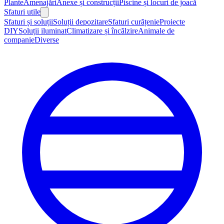
Plante
Amenajări
Anexe și construcții
Piscine și locuri de joacă
Sfaturi utile
Sfaturi și soluții
Soluții depozitare
Sfaturi curățenie
Proiecte
DIY
Soluții iluminat
Climatizare și încălzire
Animale de
companie
Diverse