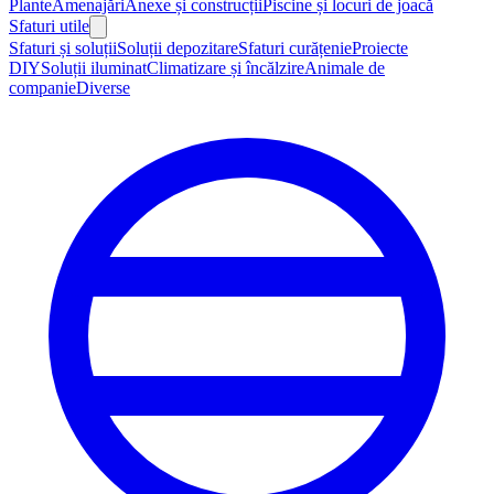
Plante
Amenajări
Anexe și construcții
Piscine și locuri de joacă
Sfaturi utile
Sfaturi și soluții
Soluții depozitare
Sfaturi curățenie
Proiecte
DIY
Soluții iluminat
Climatizare și încălzire
Animale de
companie
Diverse