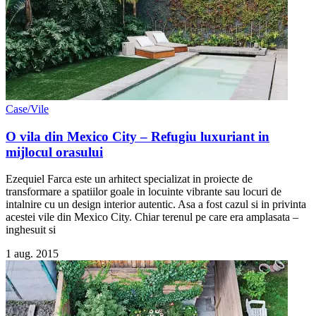
Case/Vile
O vila din Mexico City – Refugiu luxuriant in
mijlocul orasului
Ezequiel Farca este un arhitect specializat in proiecte de
transformare a spatiilor goale in locuinte vibrante sau locuri de
intalnire cu un design interior autentic. Asa a fost cazul si in privinta
acestei vile din Mexico City. Chiar terenul pe care era amplasata –
inghesuit si
1 aug. 2015