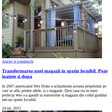
Anexe și construcții
Transformarea unei magazii in spatiu locuibil. Poze
inainte si dupa
In 2007 americanul Wes Hoke a achizitionat aceasta proprietate pe
care se afla, printre altele, si o magazie. Desi casa era in stare
perfecta Wes s-a gandit sa transforme si magazia din coltul gradinii
intr-un spatiu locuibil.
24 iul. 2015