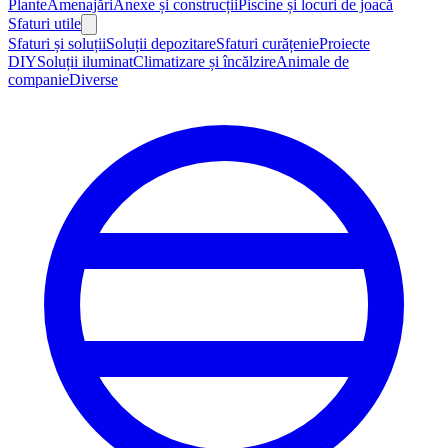
Plante
Amenajări
Anexe și construcții
Piscine și locuri de joacă
Sfaturi utile
Sfaturi și soluții
Soluții depozitare
Sfaturi curățenie
Proiecte
DIY
Soluții iluminat
Climatizare și încălzire
Animale de
companie
Diverse