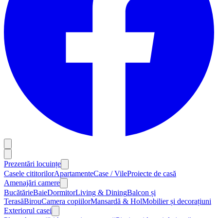
Prezentări locuințe
Casele cititorilor
Apartamente
Case / Vile
Proiecte de casă
Amenajări camere
Bucătărie
Baie
Dormitor
Living & Dining
Balcon și
Terasă
Birou
Camera copiilor
Mansardă & Hol
Mobilier și decorațiuni
Exteriorul casei