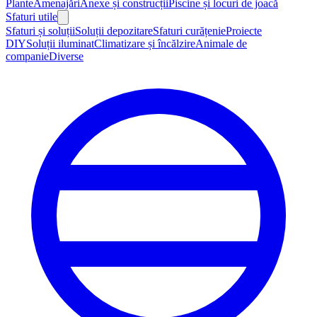
Plante
Amenajări
Anexe și construcții
Piscine și locuri de joacă
Sfaturi utile
Sfaturi și soluții
Soluții depozitare
Sfaturi curățenie
Proiecte
DIY
Soluții iluminat
Climatizare și încălzire
Animale de
companie
Diverse