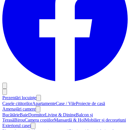
Prezentări locuințe
Casele cititorilor
Apartamente
Case / Vile
Proiecte de casă
Amenajări camere
Bucătărie
Baie
Dormitor
Living & Dining
Balcon și
Terasă
Birou
Camera copiilor
Mansardă & Hol
Mobilier și decorațiuni
Exteriorul casei