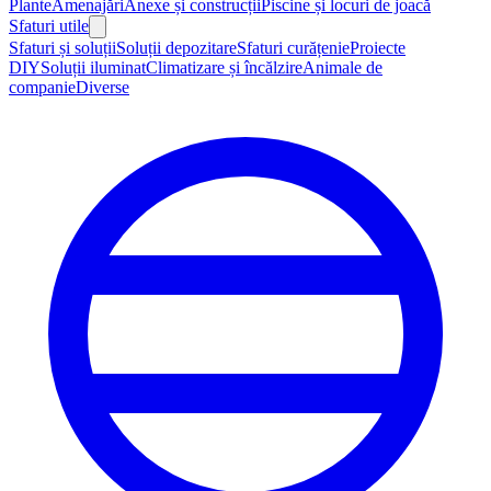
Plante
Amenajări
Anexe și construcții
Piscine și locuri de joacă
Sfaturi utile
Sfaturi și soluții
Soluții depozitare
Sfaturi curățenie
Proiecte
DIY
Soluții iluminat
Climatizare și încălzire
Animale de
companie
Diverse