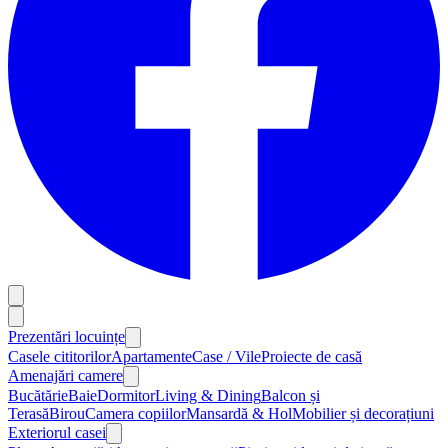
Prezentări locuințe
Casele cititorilor
Apartamente
Case / Vile
Proiecte de casă
Amenajări camere
Bucătărie
Baie
Dormitor
Living & Dining
Balcon și
Terasă
Birou
Camera copiilor
Mansardă & Hol
Mobilier și decorațiuni
Exteriorul casei