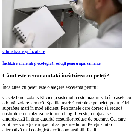
Climatizare și încălzire
Încălzire eficientă și ecologică: soluții pentru apartamente
Când este recomandată încălzirea cu peleți?
Încălzirea cu peleți este o alegere excelentă pentru:
Casele bine izolate: Eficiența sistemului este maximizată în casele cu
o bună izolare termică. Spațiile mari: Centralele pe peleți pot încălzi
suprafețe mari în mod eficient. Persoanele care doresc să reducă
costurile cu încălzirea pe termen lung: Investiția inițială se
amortizează în timp datorită costurilor reduse de operare. Cei care
sunt preocupați de impactul asupra mediului: Peleții sunt o
alternativă mai ecologică decât combustibilii fosili.