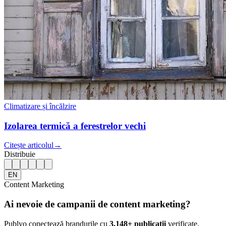
Climatizare și încălzire
Izolarea termică a ferestrelor vechi
Citește articolul
→
Distribuie
EN
Content Marketing
Ai nevoie de campanii de content marketing?
Publyo conectează brandurile cu
3.148
+ publicații
verificate.