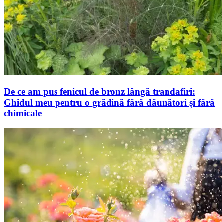
De ce am pus fenicul de bronz lângă trandafiri:
Ghidul meu pentru o grădină fără dăunători și fără
chimicale