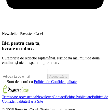
Newsletter Povestea Casei
Idei pentru casa ta,
livrate în inbox.
Curatoriate de redacție săptămânal. Niciodată mai mult de două
emailuri și niciun spam — promitem.
Abonează-te
Sunt de acord cu
Politica de Confidențialitate
Trimite-ne povestea ta
Newsletter
Contact
Echipa
Publicitate
Politică de
Confidențialitate
Hartă Site
©
2026
Povestea Casei.
Toate drepturile rezervate.