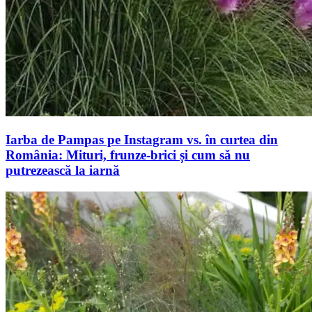
Iarba de Pampas pe Instagram vs. în curtea din
România: Mituri, frunze-brici și cum să nu
putrezească la iarnă