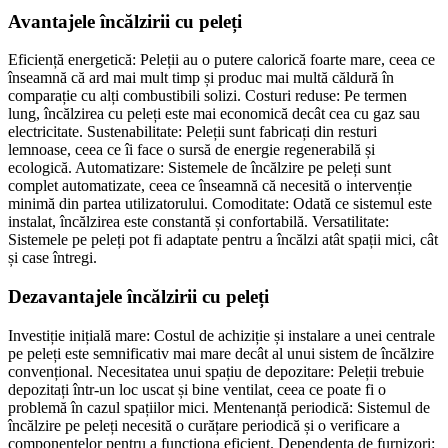
Avantajele încălzirii cu peleți
Eficiență energetică: Peleții au o putere calorică foarte mare, ceea ce
înseamnă că ard mai mult timp și produc mai multă căldură în
comparație cu alți combustibili solizi. Costuri reduse: Pe termen
lung, încălzirea cu peleți este mai economică decât cea cu gaz sau
electricitate. Sustenabilitate: Peleții sunt fabricați din resturi
lemnoase, ceea ce îi face o sursă de energie regenerabilă și
ecologică. Automatizare: Sistemele de încălzire pe peleți sunt
complet automatizate, ceea ce înseamnă că necesită o intervenție
minimă din partea utilizatorului. Comoditate: Odată ce sistemul este
instalat, încălzirea este constantă și confortabilă. Versatilitate:
Sistemele pe peleți pot fi adaptate pentru a încălzi atât spații mici, cât
și case întregi.
Dezavantajele încălzirii cu peleți
Investiție inițială mare: Costul de achiziție și instalare a unei centrale
pe peleți este semnificativ mai mare decât al unui sistem de încălzire
convențional. Necesitatea unui spațiu de depozitare: Peleții trebuie
depozitați într-un loc uscat și bine ventilat, ceea ce poate fi o
problemă în cazul spațiilor mici. Mentenanță periodică: Sistemul de
încălzire pe peleți necesită o curățare periodică și o verificare a
componentelor pentru a funcționa eficient. Dependența de furnizori: