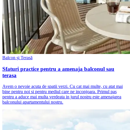
Balcon și Terasă
Sfaturi practice pentru a amenaja balconul sau
terasa
Avem o nevoie acuta de spatii verzi. Cu cat mai multe, cu atat mai
bine pentru noi si pentru mediul care ne inconjoara. Primul pas
pentru a aduce mai multa verdeata in jurul nostru este amenajarea
balconului apartamentului nostru.