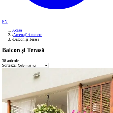
EN
Acasă
/
Amenajări camere
/
Balcon și Terasă
Balcon și Terasă
38
articole
Sortează: