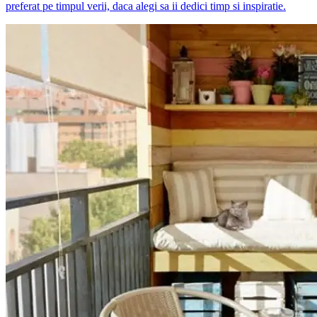
preferat pe timpul verii, daca alegi sa ii dedici timp si inspiratie.