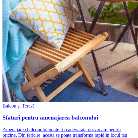
Balcon și Terasă
Sfaturi pentru amenajarea balconului
Amenajarea balconului poate fi o adevarata provocare pentru
oricine. Din fericire, acesta se poate transforma rapid in locul tau