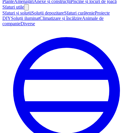
Plante
Amenajări
Anexe și construcții
Piscine și locuri de joacă
Sfaturi utile
Sfaturi și soluții
Soluții depozitare
Sfaturi curățenie
Proiecte
DIY
Soluții iluminat
Climatizare și încălzire
Animale de
companie
Diverse