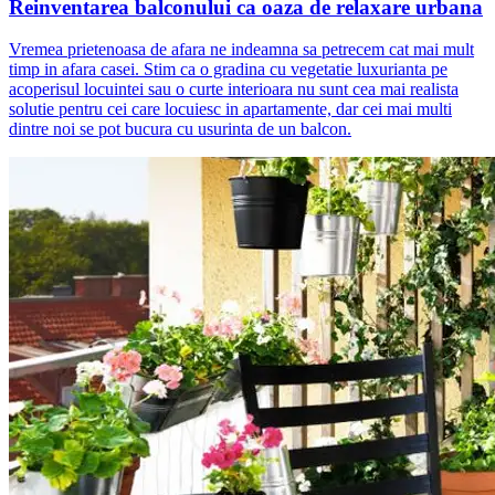
Reinventarea balconului ca oaza de relaxare urbana
Vremea prietenoasa de afara ne indeamna sa petrecem cat mai mult
timp in afara casei. Stim ca o gradina cu vegetatie luxurianta pe
acoperisul locuintei sau o curte interioara nu sunt cea mai realista
solutie pentru cei care locuiesc in apartamente, dar cei mai multi
dintre noi se pot bucura cu usurinta de un balcon.