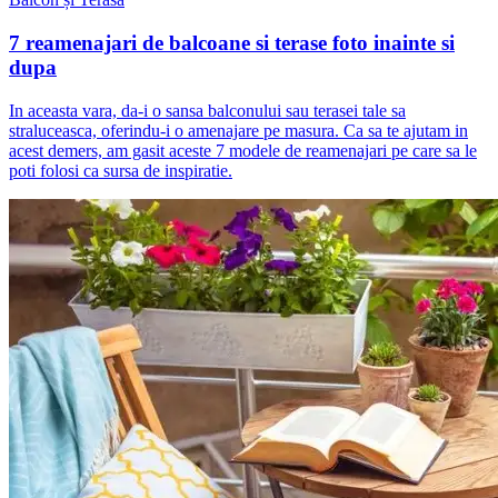
7 reamenajari de balcoane si terase foto inainte si
dupa
In aceasta vara, da-i o sansa balconului sau terasei tale sa
straluceasca, oferindu-i o amenajare pe masura. Ca sa te ajutam in
acest demers, am gasit aceste 7 modele de reamenajari pe care sa le
poti folosi ca sursa de inspiratie.