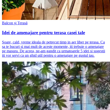
Balcon și Terasă
Idei de amenajare pentru terasa casei tale
Soare, cald, vreme ideala de petrecut timp in aer liber pe terasa. Ca
sa te bucuri si mai mult de aceste momente, iti trebuie o amenajare
pe masura. De aceea, ne-am gandit ca urmatoarele 5 idei si sugestii
iti vor servi ca un ghid util pentru o amenajare pe gustul tau.