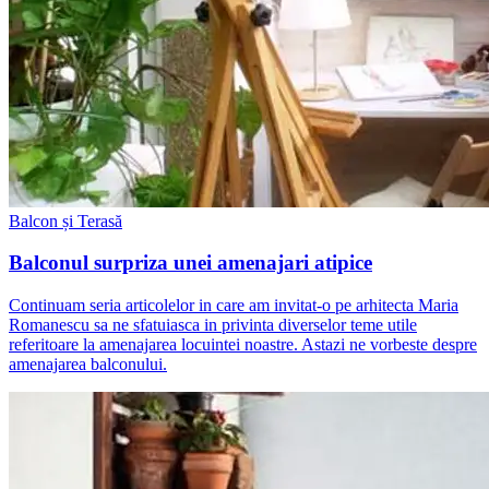
Balcon și Terasă
Balconul surpriza unei amenajari atipice
Continuam seria articolelor in care am invitat-o pe arhitecta Maria
Romanescu sa ne sfatuiasca in privinta diverselor teme utile
referitoare la amenajarea locuintei noastre. Astazi ne vorbeste despre
amenajarea balconului.