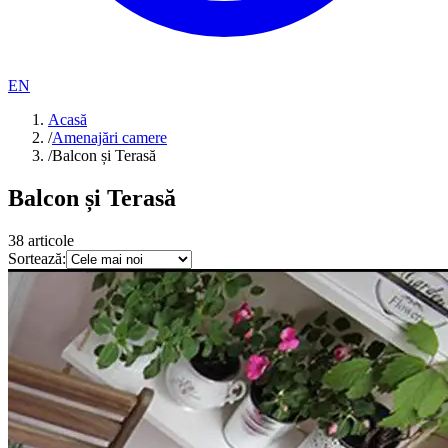
EN
Acasă
/
Amenajări camere
/
Balcon și Terasă
Balcon și Terasă
38
articole
Sortează: