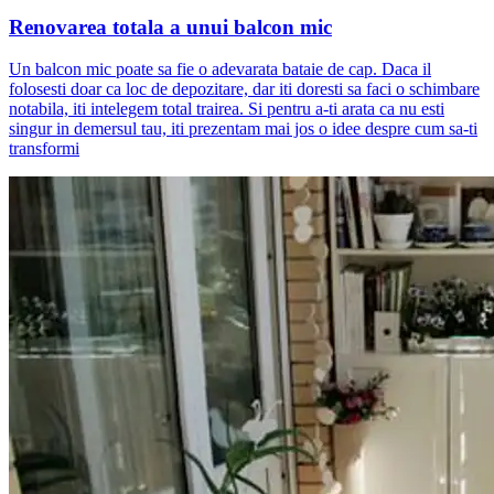
Renovarea totala a unui balcon mic
Un balcon mic poate sa fie o adevarata bataie de cap. Daca il
folosesti doar ca loc de depozitare, dar iti doresti sa faci o schimbare
notabila, iti intelegem total trairea. Si pentru a-ti arata ca nu esti
singur in demersul tau, iti prezentam mai jos o idee despre cum sa-ti
transformi