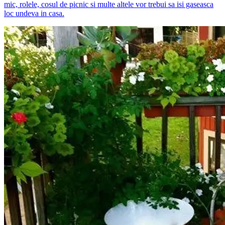
mic, rolele, cosul de picnic si multe altele vor trebui sa isi gaseasca
loc undeva in casa.