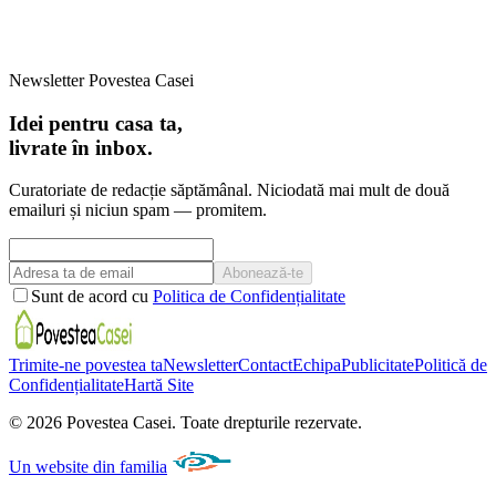
Newsletter Povestea Casei
Idei pentru casa ta,
livrate în inbox.
Curatoriate de redacție săptămânal. Niciodată mai mult de două
emailuri și niciun spam — promitem.
Abonează-te
Sunt de acord cu
Politica de Confidențialitate
Trimite-ne povestea ta
Newsletter
Contact
Echipa
Publicitate
Politică de
Confidențialitate
Hartă Site
©
2026
Povestea Casei.
Toate drepturile rezervate.
Un website din familia