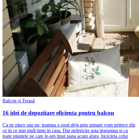
Balcon și Terasă
16 idei de depozitare eficienta pentru balcon
Ca ne place sau nu, toamna a sosit deja prin urmare vom petrece din
ce in ce mai mult timp in casa. Din nefericire asta inseamna si ca
toate plantele pe care le-am tinut pana acum afara, bicicleta celui