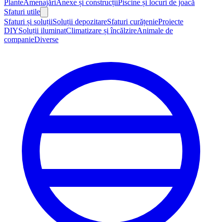
Plante
Amenajări
Anexe și construcții
Piscine și locuri de joacă
Sfaturi utile
Sfaturi și soluții
Soluții depozitare
Sfaturi curățenie
Proiecte
DIY
Soluții iluminat
Climatizare și încălzire
Animale de
companie
Diverse