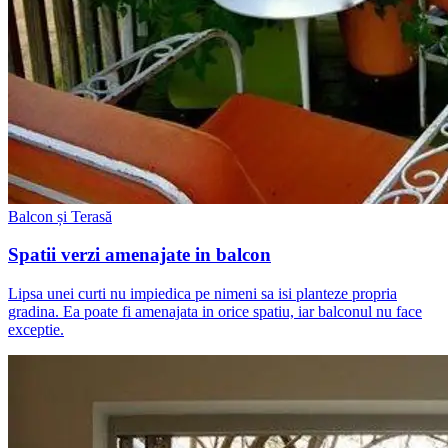
Balcon și Terasă
Spatii verzi amenajate in balcon
Lipsa unei curti nu impiedica pe nimeni sa isi planteze propria
gradina. Ea poate fi amenajata in orice spatiu, iar balconul nu face
exceptie.