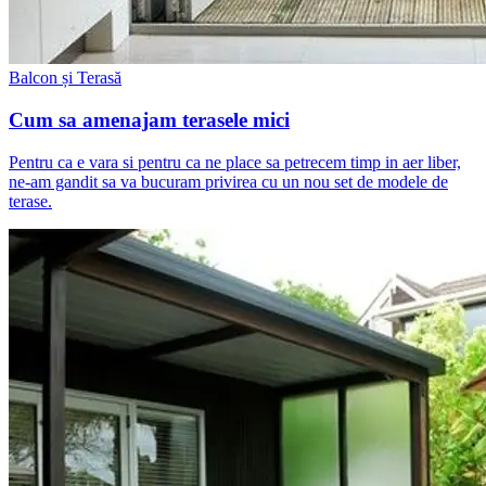
Balcon și Terasă
Cum sa amenajam terasele mici
Pentru ca e vara si pentru ca ne place sa petrecem timp in aer liber,
ne-am gandit sa va bucuram privirea cu un nou set de modele de
terase.