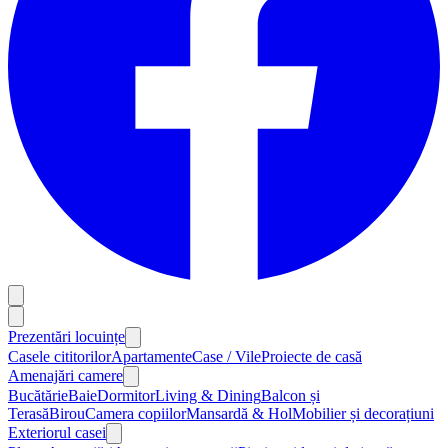
Prezentări locuințe
Casele cititorilor
Apartamente
Case / Vile
Proiecte de casă
Amenajări camere
Bucătărie
Baie
Dormitor
Living & Dining
Balcon și
Terasă
Birou
Camera copiilor
Mansardă & Hol
Mobilier și decorațiuni
Exteriorul casei