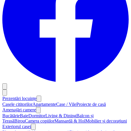
Prezentări locuințe
Casele cititorilor
Apartamente
Case / Vile
Proiecte de casă
Amenajări camere
Bucătărie
Baie
Dormitor
Living & Dining
Balcon și
Terasă
Birou
Camera copiilor
Mansardă & Hol
Mobilier și decorațiuni
Exteriorul casei