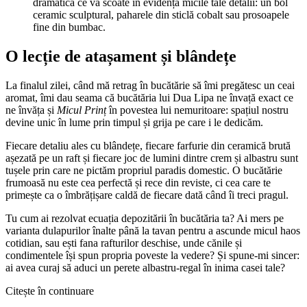
dramatică ce va scoate în evidență micile tale detalii: un bol
ceramic sculptural, paharele din sticlă cobalt sau prosoapele
fine din bumbac.
O lecție de atașament și blândețe
La finalul zilei, când mă retrag în bucătărie să îmi pregătesc un ceai
aromat, îmi dau seama că bucătăria lui Dua Lipa ne învață exact ce
ne învăța și
Micul Prinț
în povestea lui nemuritoare: spațiul nostru
devine unic în lume prin timpul și grija pe care i le dedicăm.
Fiecare detaliu ales cu blândețe, fiecare farfurie din ceramică brută
așezată pe un raft și fiecare joc de lumini dintre crem și albastru sunt
tușele prin care ne pictăm propriul paradis domestic. O bucătărie
frumoasă nu este cea perfectă și rece din reviste, ci cea care te
primește ca o îmbrățișare caldă de fiecare dată când îi treci pragul.
Tu cum ai rezolvat ecuația depozitării în bucătăria ta? Ai mers pe
varianta dulapurilor înalte până la tavan pentru a ascunde micul haos
cotidian, sau ești fana rafturilor deschise, unde cănile și
condimentele își spun propria poveste la vedere? Și spune-mi sincer:
ai avea curaj să aduci un perete albastru-regal în inima casei tale?
Citește în continuare