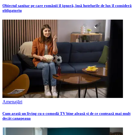
Obiectul sanitar pe care românii îl ignoră, însă hotelurile de lux îl consideră
obligatoriu
Amenajări
Cum arată un living cu o comodă TV bine aleasă și de ce contează mai mult
decât canapeaua