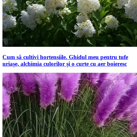
Cum să cultivi hortensiile. Ghidul meu pentru tufe
uriașe, alchimia culorilor și o curte cu aer boieresc