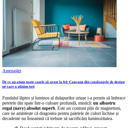
Amenajări
De ce au ajuns toate casele să arate la fel: Capcana din cataloagele de design
pe care o plătim toți
Fundalul lăptos și luminos al dulapurilor uriașe i-a permis să îmbrace
peretele din spate într-o culoare profundă, mistică:
un albastru
regal (navy) absolut superb
. Este un contrast plin de magnetism,
care ne amintește că dragostea pentru paletele de culori închise și
decadente nu înseamnă că trebuie să sacrificăm luminozitatea.