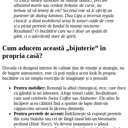
🎨
Dacă sunteți iubitoare de nuanțe adânci, precum
albastrul marin sau verdele britanic de curse, nu
trebuie să vă temeți de ele! Secretul este să le oferiți un
partener de dialog luminos. Dua Lipa a inversat regula
clasică: a lăsat mobilierul uriaș în tonuri calde de crem
și a pictat peretele de fundal în nuanțe nocturne.
Rezultatul? O bucătărie care nu e doar un spațiu de
gătit, ci o adevărată stare de spirit.
Cum aducem această „bijuterie” în
propria casă?
Dovada că designul interior de calitate ține de emoție și strategie, nu
de bugete astronomice, este că poți replica acest look în propria
bucătărie cu un simplu exercițiu de imaginație și o pensulă:
Pentru mobilier:
Renunță la albul chirurgical, rece, care duce
cu gândul la un laborator. Alege tonuri calde, învăluitoare,
cum sunt celebrele
Swiss Coffee
sau
Alabaster
. Ele aduc în
încăpere acea căldură fină a spumei de lapte dintr-un
cappuccino savurat în tăcerea dimineții.
Pentru peretele de accent:
Îndrăznește să vopsești peretele
din zona blatului sau cel de lângă masă într-un bleumarin
profund (
Hale Navy
). Va deveni instantaneu o pânză