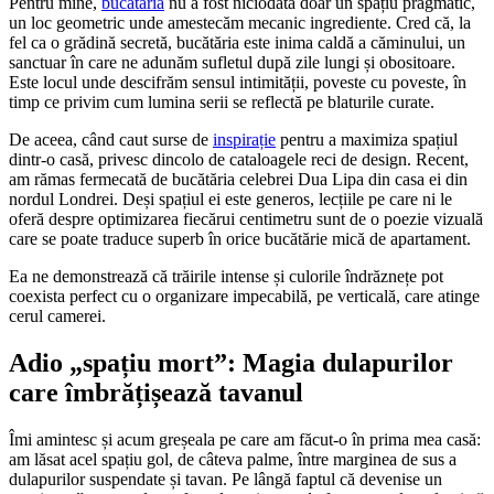
Pentru mine,
bucătăria
nu a fost niciodată doar un spațiu pragmatic,
un loc geometric unde amestecăm mecanic ingrediente. Cred că, la
fel ca o grădină secretă, bucătăria este inima caldă a căminului, un
sanctuar în care ne adunăm sufletul după zile lungi și obositoare.
Este locul unde descifrăm sensul intimității, poveste cu poveste, în
timp ce privim cum lumina serii se reflectă pe blaturile curate.
De aceea, când caut surse de
inspirație
pentru a maximiza spațiul
dintr-o casă, privesc dincolo de cataloagele reci de design. Recent,
am rămas fermecată de bucătăria celebrei Dua Lipa din casa ei din
nordul Londrei. Deși spațiul ei este generos, lecțiile pe care ni le
oferă despre optimizarea fiecărui centimetru sunt de o poezie vizuală
care se poate traduce superb în orice bucătărie mică de apartament.
Ea ne demonstrează că trăirile intense și culorile îndrăznețe pot
coexista perfect cu o organizare impecabilă, pe verticală, care atinge
cerul camerei.
Adio „spațiu mort”: Magia dulapurilor
care îmbrățișează tavanul
Îmi amintesc și acum greșeala pe care am făcut-o în prima mea casă:
am lăsat acel spațiu gol, de câteva palme, între marginea de sus a
dulapurilor suspendate și tavan. Pe lângă faptul că devenise un