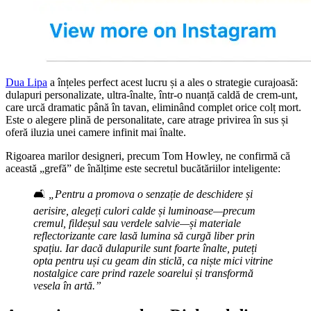
Dua Lipa
a înțeles perfect acest lucru și a ales o strategie curajoasă:
dulapuri personalizate, ultra-înalte, într-o nuanță caldă de crem-unt,
care urcă dramatic până în tavan, eliminând complet orice colț mort.
Este o alegere plină de personalitate, care atrage privirea în sus și
oferă iluzia unei camere infinit mai înalte.
Rigoarea marilor designeri, precum Tom Howley, ne confirmă că
această „grefă” de înălțime este secretul bucătăriilor inteligente:
🛋️
„Pentru a promova o senzație de deschidere și
aerisire, alegeți culori calde și luminoase—precum
cremul, fildeșul sau verdele salvie—și materiale
reflectorizante care lasă lumina să curgă liber prin
spațiu. Iar dacă dulapurile sunt foarte înalte, puteți
opta pentru uși cu geam din sticlă, ca niște mici vitrine
nostalgice care prind razele soarelui și transformă
vesela în artă.”