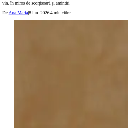
vin, în miros de scorțișoară și amintiri
De
Ana Maria
|
8 iun. 2026
|
4
min citire