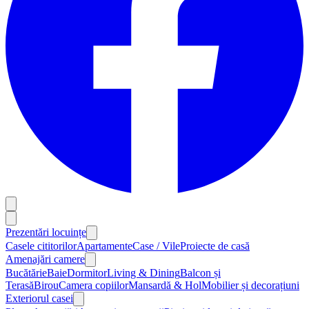
Prezentări locuințe
Casele cititorilor
Apartamente
Case / Vile
Proiecte de casă
Amenajări camere
Bucătărie
Baie
Dormitor
Living & Dining
Balcon și
Terasă
Birou
Camera copiilor
Mansardă & Hol
Mobilier și decorațiuni
Exteriorul casei