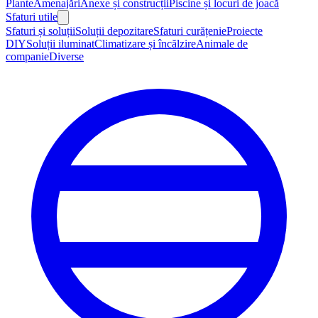
Plante
Amenajări
Anexe și construcții
Piscine și locuri de joacă
Sfaturi utile
Sfaturi și soluții
Soluții depozitare
Sfaturi curățenie
Proiecte
DIY
Soluții iluminat
Climatizare și încălzire
Animale de
companie
Diverse