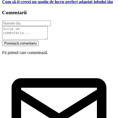
Cum să-ți creezi un spațiu de lucru perfect adaptat jobului tău
Comentarii
Postează comentariu
Fii primul care comentează.