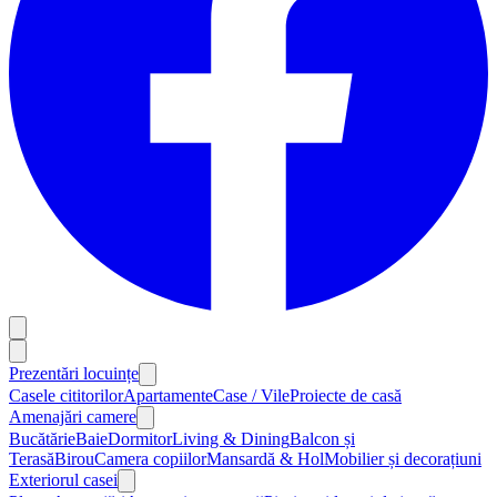
Prezentări locuințe
Casele cititorilor
Apartamente
Case / Vile
Proiecte de casă
Amenajări camere
Bucătărie
Baie
Dormitor
Living & Dining
Balcon și
Terasă
Birou
Camera copiilor
Mansardă & Hol
Mobilier și decorațiuni
Exteriorul casei