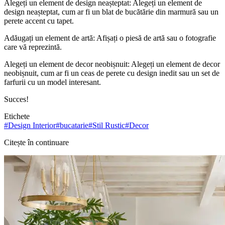
Alegeți un element de design neașteptat: Alegeți un element de
design neașteptat, cum ar fi un blat de bucătărie din marmură sau un
perete accent cu tapet.
Adăugați un element de artă: Afișați o piesă de artă sau o fotografie
care vă reprezintă.
Alegeți un element de decor neobișnuit: Alegeți un element de decor
neobișnuit, cum ar fi un ceas de perete cu design inedit sau un set de
farfurii cu un model interesant.
Succes!
Etichete
#
Design Interior
#
bucatarie
#
Stil Rustic
#
Decor
Citește în continuare