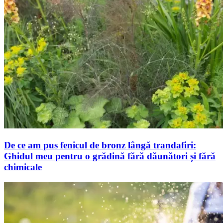
De ce am pus fenicul de bronz lângă trandafiri:
Ghidul meu pentru o grădină fără dăunători și fără
chimicale