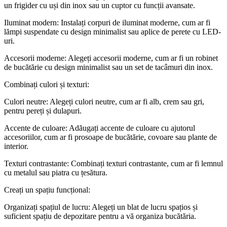
un frigider cu uși din inox sau un cuptor cu funcții avansate.
Iluminat modern: Instalați corpuri de iluminat moderne, cum ar fi
lămpi suspendate cu design minimalist sau aplice de perete cu LED-
uri.
Accesorii moderne: Alegeți accesorii moderne, cum ar fi un robinet
de bucătărie cu design minimalist sau un set de tacâmuri din inox.
Combinați culori și texturi:
Culori neutre: Alegeți culori neutre, cum ar fi alb, crem sau gri,
pentru pereți și dulapuri.
Accente de culoare: Adăugați accente de culoare cu ajutorul
accesoriilor, cum ar fi prosoape de bucătărie, covoare sau plante de
interior.
Texturi contrastante: Combinați texturi contrastante, cum ar fi lemnul
cu metalul sau piatra cu țesătura.
Creați un spațiu funcțional:
Organizați spațiul de lucru: Alegeți un blat de lucru spațios și
suficient spațiu de depozitare pentru a vă organiza bucătăria.