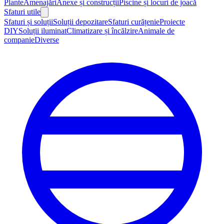
Plante
Amenajări
Anexe și construcții
Piscine și locuri de joacă
Sfaturi utile
Sfaturi și soluții
Soluții depozitare
Sfaturi curățenie
Proiecte
DIY
Soluții iluminat
Climatizare și încălzire
Animale de
companie
Diverse