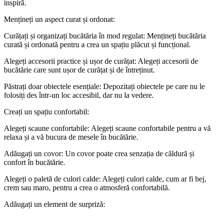
inspiră.
Mențineți un aspect curat și ordonat:
Curățați și organizați bucătăria în mod regulat: Mențineți bucătăria
curată și ordonată pentru a crea un spațiu plăcut și funcțional.
Alegeți accesorii practice și ușor de curățat: Alegeți accesorii de
bucătărie care sunt ușor de curățat și de întreținut.
Păstrați doar obiectele esențiale: Depozitați obiectele pe care nu le
folosiți des într-un loc accesibil, dar nu la vedere.
Creați un spațiu confortabil:
Alegeți scaune confortabile: Alegeți scaune confortabile pentru a vă
relaxa și a vă bucura de mesele în bucătărie.
Adăugați un covor: Un covor poate crea senzația de căldură și
confort în bucătărie.
Alegeți o paletă de culori calde: Alegeți culori calde, cum ar fi bej,
crem sau maro, pentru a crea o atmosferă confortabilă.
Adăugați un element de surpriză: