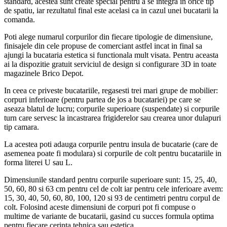
standard, acestea sunt create special pentru a se integra in orice tip
de spatiu, iar rezultatul final este acelasi ca in cazul unei bucatarii la
comanda.
Poti alege numarul corpurilor din fiecare tipologie de dimensiune,
finisajele din cele propuse de comerciant astfel incat in final sa
ajungi la bucataria estetica si functionala mult visata. Pentru aceasta
ai la dispozitie gratuit serviciul de design si configurare 3D in toate
magazinele Brico Depot.
In ceea ce priveste bucatariile, regasesti trei mari grupe de mobilier:
corpuri inferioare (pentru partea de jos a bucatariei) pe care se
aseaza blatul de lucru; corpurile superioare (suspendate) si corpurile
turn care servesc la incastrarea frigiderelor sau crearea unor dulapuri
tip camara.
La acestea poti adauga corpurile pentru insula de bucatarie (care de
asemenea poate fi modulara) si corpurile de colt pentru bucatariile in
forma literei U sau L.
Dimensiunile standard pentru corpurile superioare sunt: 15, 25, 40,
50, 60, 80 si 63 cm pentru cel de colt iar pentru cele inferioare avem:
15, 30, 40, 50, 60, 80, 100, 120 si 93 de centimetri pentru corpul de
colt. Folosind aceste dimensiuni de corpuri pot fi compuse o
multime de variante de bucatarii, gasind cu succes formula optima
pentru fiecare cerinta tehnica sau estetica.