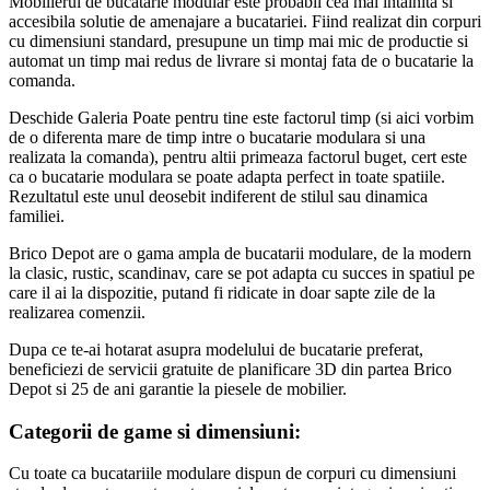
Mobilierul de bucatarie modular este probabil cea mai intalnita si
accesibila solutie de amenajare a bucatariei. Fiind realizat din corpuri
cu dimensiuni standard, presupune un timp mai mic de productie si
automat un timp mai redus de livrare si montaj fata de o bucatarie la
comanda.
Deschide Galeria
Poate pentru tine este factorul timp (si aici vorbim
de o diferenta mare de timp intre o bucatarie modulara si una
realizata la comanda), pentru altii primeaza factorul buget, cert este
ca o bucatarie modulara se poate adapta perfect in toate spatiile.
Rezultatul este unul deosebit indiferent de stilul sau dinamica
familiei.
Brico Depot are o gama ampla de bucatarii modulare, de la modern
la clasic, rustic, scandinav, care se pot adapta cu succes in spatiul pe
care il ai la dispozitie, putand fi ridicate in doar sapte zile de la
realizarea comenzii.
Dupa ce te-ai hotarat asupra modelului de bucatarie preferat,
beneficiezi de servicii gratuite de planificare 3D din partea Brico
Depot si 25 de ani garantie la piesele de mobilier.
Categorii de game si dimensiuni:
Cu toate ca bucatariile modulare dispun de corpuri cu dimensiuni