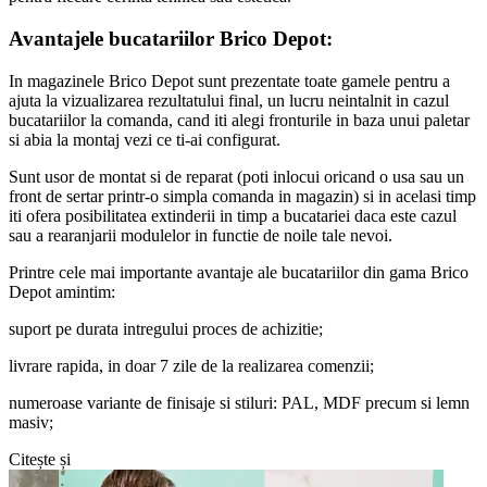
Avantajele bucatariilor Brico Depot:
In magazinele Brico Depot sunt prezentate toate gamele pentru a
ajuta la vizualizarea rezultatului final, un lucru neintalnit in cazul
bucatariilor la comanda, cand iti alegi fronturile in baza unui paletar
si abia la montaj vezi ce ti-ai configurat.
Sunt usor de montat si de reparat (poti inlocui oricand o usa sau un
front de sertar printr-o simpla comanda in magazin) si in acelasi timp
iti ofera posibilitatea extinderii in timp a bucatariei daca este cazul
sau a rearanjarii modulelor in functie de noile tale nevoi.
Printre cele mai importante avantaje ale bucatariilor din gama Brico
Depot amintim:
suport pe durata intregului proces de achizitie;
livrare rapida, in doar 7 zile de la realizarea comenzii;
numeroase variante de finisaje si stiluri: PAL, MDF precum si lemn
masiv;
Citește și