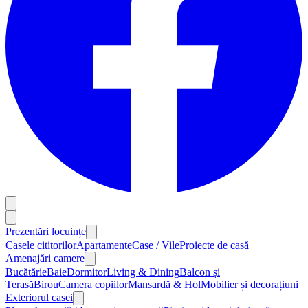
Prezentări locuințe
Casele cititorilor
Apartamente
Case / Vile
Proiecte de casă
Amenajări camere
Bucătărie
Baie
Dormitor
Living & Dining
Balcon și
Terasă
Birou
Camera copiilor
Mansardă & Hol
Mobilier și decorațiuni
Exteriorul casei