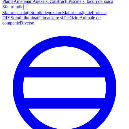
Plante
Amenajări
Anexe și construcții
Piscine și locuri de joacă
Sfaturi utile
Sfaturi și soluții
Soluții depozitare
Sfaturi curățenie
Proiecte
DIY
Soluții iluminat
Climatizare și încălzire
Animale de
companie
Diverse