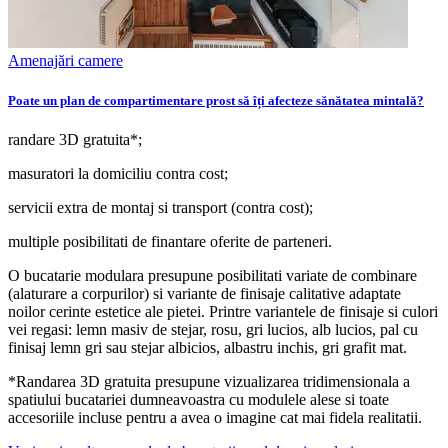
Amenajări camere
Poate un plan de compartimentare prost să îți afecteze sănătatea mintală?
randare 3D gratuita*;
masuratori la domiciliu contra cost;
servicii extra de montaj si transport (contra cost);
multiple posibilitati de finantare oferite de parteneri.
O bucatarie modulara presupune posibilitati variate de combinare
(alaturare a corpurilor) si variante de finisaje calitative adaptate
noilor cerinte estetice ale pietei. Printre variantele de finisaje si culori
vei regasi: lemn masiv de stejar, rosu, gri lucios, alb lucios, pal cu
finisaj lemn gri sau stejar albicios, albastru inchis, gri grafit mat.
*Randarea 3D gratuita presupune vizualizarea tridimensionala a
spatiului bucatariei dumneavoastra cu modulele alese si toate
accesoriile incluse pentru a avea o imagine cat mai fidela realitatii.